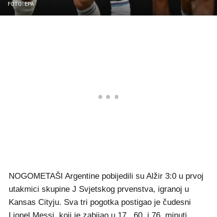
FOTO: EPA
NOGOMETAŠI Argentine pobijedili su Alžir 3:0 u prvoj
utakmici skupine J Svjetskog prvenstva, igranoj u
Kansas Cityju. Sva tri pogotka postigao je čudesni
Lionel Messi, koji je zabijao u 17., 60. i 76. minuti