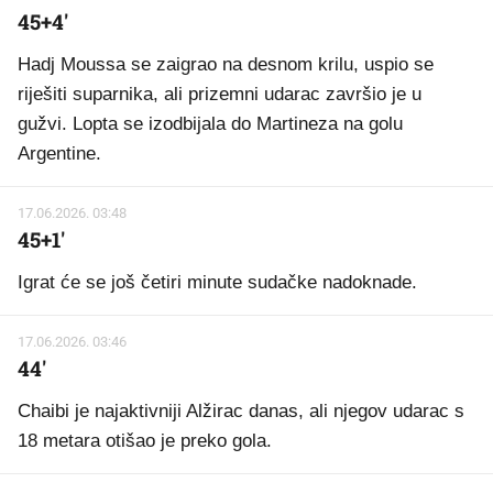
45+4'
Hadj Moussa se zaigrao na desnom krilu, uspio se
riješiti suparnika, ali prizemni udarac završio je u
gužvi. Lopta se izodbijala do Martineza na golu
Argentine.
17.06.2026. 03:48
45+1'
Igrat će se još četiri minute sudačke nadoknade.
17.06.2026. 03:46
44'
Chaibi je najaktivniji Alžirac danas, ali njegov udarac s
18 metara otišao je preko gola.