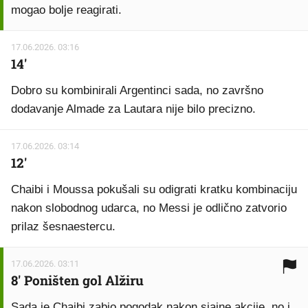
mogao bolje reagirati.
17.06.2026. 03:16
14'
Dobro su kombinirali Argentinci sada, no završno
dodavanje Almade za Lautara nije bilo precizno.
17.06.2026. 03:14
12'
Chaibi i Moussa pokušali su odigrati kratku kombinaciju
nakon slobodnog udarca, no Messi je odlično zatvorio
prilaz šesnaestercu.
17.06.2026. 03:11
8' Poništen gol Alžiru
Sada je Chaibi zabio pogodak nakon sjajne akcije, no i