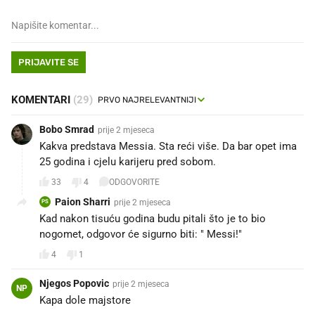
PRIJAVITE SE
KOMENTARI
(29)
Bobo Smrad
prije 2 mjeseca
Kakva predstava Messia. Sta reći više. Da bar opet ima
25 godina i cjelu karijeru pred sobom.
33
4
ODGOVORITE
Paion Sharri
prije 2 mjeseca
PS
Kad nakon tisuću godina budu pitali što je to bio
nogomet, odgovor će sigurno biti: " Messi!"
4
1
Njegos Popovic
prije 2 mjeseca
NP
Kapa dole majstore