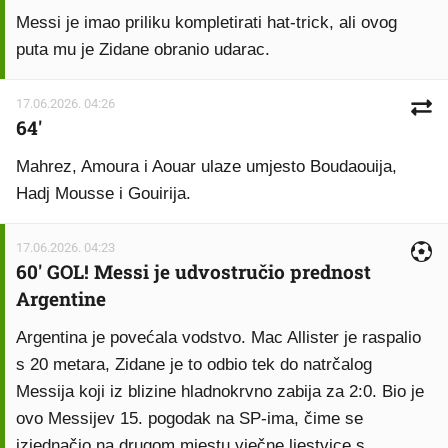
Messi je imao priliku kompletirati hat-trick, ali ovog
puta mu je Zidane obranio udarac.
17.06.2026. 04:26
64'
Mahrez, Amoura i Aouar ulaze umjesto Boudaouija,
Hadj Mousse i Gouirija.
17.06.2026. 04:23
60' GOL! Messi je udvostručio prednost
Argentine
Argentina je povećala vodstvo. Mac Allister je raspalio
s 20 metara, Zidane je to odbio tek do natrčalog
Messija koji iz blizine hladnokrvno zabija za 2:0. Bio je
ovo Messijev 15. pogodak na SP-ima, čime se
izjednačio na drugom mjestu vječne ljestvice s