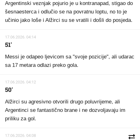
Argentinski veznjak pojurio je u kontranapad, stigao do
šesnaesterca i odlučio se na povratnu loptu, no to je
učinio jako loše i Alžirci su se vratili i došli do posjeda.
17.06.2026. 04:14
51'
Messi je odapeo ljevicom sa "svoje pozicije", ali udarac
sa 17 metara odlazi preko gola.
17.06.2026. 04:12
50'
Alžirci su agresivno otvorili drugo poluvrijeme, ali
Argentinci se fantastično brane i ne dozvoljavaju im
priliku za gol.
17.06.2026. 04:08