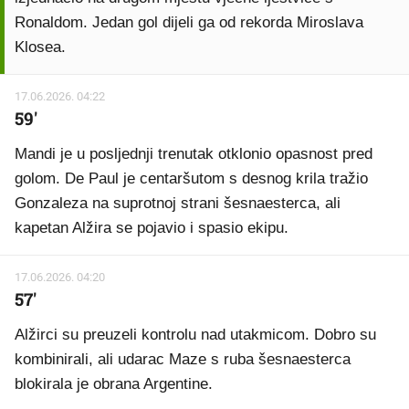
Ronaldom. Jedan gol dijeli ga od rekorda Miroslava
Klosea.
17.06.2026. 04:22
59'
Mandi je u posljednji trenutak otklonio opasnost pred
golom. De Paul je centaršutom s desnog krila tražio
Gonzaleza na suprotnoj strani šesnaesterca, ali
kapetan Alžira se pojavio i spasio ekipu.
17.06.2026. 04:20
57'
Alžirci su preuzeli kontrolu nad utakmicom. Dobro su
kombinirali, ali udarac Maze s ruba šesnaesterca
blokirala je obrana Argentine.