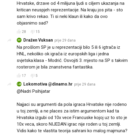
Hrvatske, drzave od 4 milijuna ljudi s ciljem ukazanja na
kritican neuspjeh reprezentacije. Na kraju jos pita - sto
sam krivo rekao. Ti si neki klaun ili kako da ovo
objasnimo sad?
28
15
Dražen Vuksan
prije 29 dana
DV
Na prošlom SP je u reprezentaciji bilo 5 ili 6 igtrača iz
HNL, nekoliko ok igrača iz europskih liga i jedna
svjetska.klasa - Modrić. Osvojiti 3. mjesto na SP s takvim
rosterom je bila znanstvena fantastika.
17
5
Lokomotiva @dinamo.hr
prije 29 dana
L@
@Nadri Psihijatar
Najjaci su argumenti da pola igraca Hrvatske nije rodeno
u toj zemlji, a ne places za istim argumentom kad ta
Hrvatska izgubi od 10x vece Francuske kojoj uz to sto je
10x veca, skoro NIJEDAN igrac nije roden u toj zemlji.
Vidis kako te vlastita teorija sahrani ko malog majmuna?