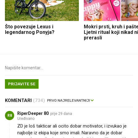
Što povezuje Lexus i
Mokri prsti, kruh i pašt
legendarnog Ponyja?
Ljetni ritual koji nikad 
prerasli
PRIJAVITE SE
KOMENTARI
(734)
RiperDeeper 80
prije 29 dana
R8
Uređivano
ZD je loš takticar ali ocito dobar motivator, i izvukao je
najbolje iz ekipa koje smo imali. Naravno da je dobar