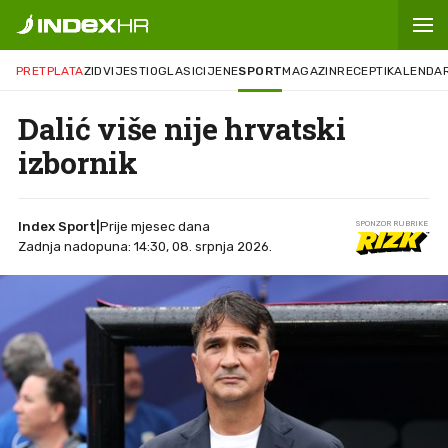
PRETPLATA
ZID
VIJESTI
OGLASI
CIJENE
SPORT
MAGAZIN
RECEPTI
KALENDA
Dalić više nije hrvatski
izbornik
Index Sport
|
Prije mjesec dana
SPONZOR RUBRIKE
Zadnja nadopuna: 14:30, 08. srpnja 2026.