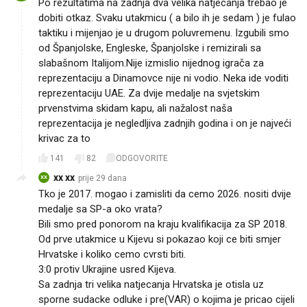
Po rezultatima na zadnja dva velika natjecanja trebao je
dobiti otkaz. Svaku utakmicu ( a bilo ih je sedam ) je fulao
taktiku i mijenjao je u drugom poluvremenu. Izgubili smo
od Španjolske, Engleske, Španjolske i remizirali sa
slabašnom Italijom.Nije izmislio nijednog igrača za
reprezentaciju a Dinamovce nije ni vodio. Neka ide voditi
reprezentaciju UAE. Za dvije medalje na svjetskim
prvenstvima skidam kapu, ali nažalost naša
reprezentacija je negledljiva zadnjih godina i on je najveći
krivac za to
141
82
ODGOVORITE
xx xx
prije 29 dana
XX
Tko je 2017. mogao i zamisliti da cemo 2026. nositi dvije
medalje sa SP-a oko vrata?
Bili smo pred ponorom na kraju kvalifikacija za SP 2018.
Od prve utakmice u Kijevu si pokazao koji ce biti smjer
Hrvatske i koliko cemo cvrsti biti.
3:0 protiv Ukrajine usred Kijeva.
Sa zadnja tri velika natjecanja Hrvatska je otisla uz
sporne sudacke odluke i pre(VAR) o kojima je pricao cijeli