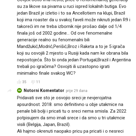
su za likove sa pivama u ruci ispred lokalnih butiga. Evo
jedan Brazil je izletio i to sa Ancellotiem na klupi, Brazil
koji ima roaster da u svakoj faveli može niknuti jedan R9 i
takoreći im ne treba izbornik nije prošao dalje od 1/4
finala još od 2002 godine... Od ove fenomenalne
generacije realno su fenomenalni bili
Mandžukić,Modrić,Perišić,Broz i Raketa a to je 5 igrača
koji su osvojili 2 mjesto u Rusiji kada nam ke obrana bila
nepostojeća. Što bi onda jedan Portugal,Brazil i Argentina
trebali po igračima? Osvojiti ili uzastopno igrati
minimalno finale svakog WC?
35
11
Notorni Komentator
prije 29 dana
NK
Pridavati sve sto je osvojio sreci je nevjerojatna
apsurdnost. 2018. smo definitivno u obje utakmice na
penale bili bolji i pricati tu o sreci nema smisla. Za 2022
potpisujem da smo imali srece i da smo u tri utakmcie
visili (Belgija, Japan, Brazil).
Ali hajmo okrenuti naopako pricu pa pricati i o nesreci