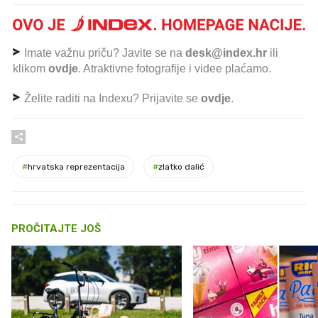
Imate važnu priču? Javite se na
desk@index.hr
ili
klikom
ovdje
. Atraktivne fotografije i videe plaćamo.
Želite raditi na Indexu? Prijavite se
ovdje
.
#
hrvatska reprezentacija
#
zlatko dalić
PROČITAJTE JOŠ