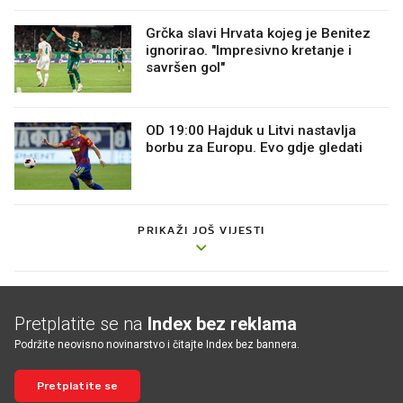
Grčka slavi Hrvata kojeg je Benitez
ignorirao. "Impresivno kretanje i
savršen gol"
OD 19:00 Hajduk u Litvi nastavlja
borbu za Europu. Evo gdje gledati
PRIKAŽI JOŠ VIJESTI
Pretplatite se na
Index bez reklama
Podržite neovisno novinarstvo i čitajte Index bez bannera.
Pretplatite se