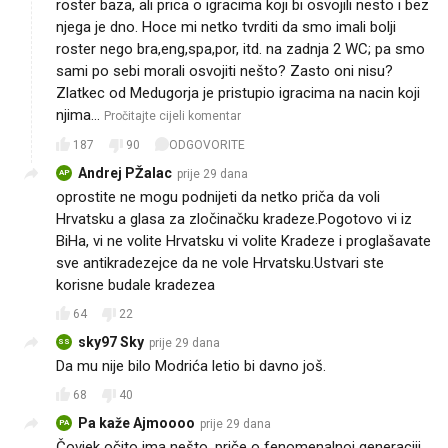
roster baza, ali prica o igracima koji bi osvojili nesto i bez
njega je dno. Hoce mi netko tvrditi da smo imali bolji
roster nego bra,eng,spa,por, itd. na zadnja 2 WC; pa smo
sami po sebi morali osvojiti nešto? Zasto oni nisu?
Zlatkec od Medugorja je pristupio igracima na nacin koji
njima…
Pročitajte cijeli komentar
187
90
ODGOVORITE
Andrej PŽalac
prije 29 dana
AP
oprostite ne mogu podnijeti da netko priča da voli
Hrvatsku a glasa za zločinačku kradeze.Pogotovo vi iz
BiHa, vi ne volite Hrvatsku vi volite Kradeze i proglašavate
sve antikradezejce da ne vole Hrvatsku.Ustvari ste
korisne budale kradezea
64
22
sky97 Sky
prije 29 dana
SS
Da mu nije bilo Modrića letio bi davno još.
68
40
Pa kaže Ajmoooo
prije 29 dana
PA
Čovjek očito ima nešto, priče o fenomenalnoj generaciji