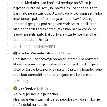
osoba. Međutim, kad imaš dvi medalje sa SP, da je
najveće đubre na svitu, ne možeš mu osporit da za to
bar malo nema zasluga. U životu da bi bio uspješan, triba
imat sriće i ipak nešto znanja ćime se baviš. ZD, nije
trenerski genij, ali pod njegovim vodstvom, dobili smo
više ponosnih i sretnih trenutaka kao nacija koji će se
zauvik pamtiti. Zato Daliću, hvala ti za te lipe trenutke i
sretno ti dalje u životu.
14
4
ODGOVORITE
Kostas Podyebavalos
prije 29 dana
Rezultate ZD osporavaju samo frustrirani i neostvareni
klošari kojima je najveći domet propovjed pred 3 pijana
alkoholičara u lokalnoj birtiji nakon šljake na baušteli gdje
rade kao pomoćni konobari majstorima i zidarima.
7
0
Jak Seek
prije 29 dana
JS
Za ovaj posao je bija idealan.
Naši su u Rusiji zabrijali da su nepobjedivi i da ih niko ne
može dobit na penale.