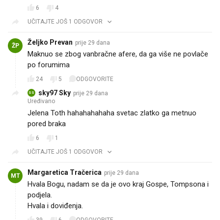
6
4
UČITAJTE JOŠ 1 ODGOVOR
Željko Prevan
prije 29 dana
ŽP
Maknuo se zbog vanbračne afere, da ga više ne povlače
po forumima
24
5
ODGOVORITE
sky97 Sky
prije 29 dana
SS
Uređivano
Jelena Toth hahahahahaha svetac zlatko ga metnuo
pored braka
6
1
UČITAJTE JOŠ 1 ODGOVOR
Margaretica Tračerica
prije 29 dana
MT
Hvala Bogu, nadam se da je ovo kraj Gospe, Tompsona i
podjela.
Hvala i doviđenja.