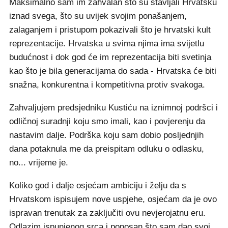
Maksimalno sam im zahvalan što su stavljali Hrvatsku
iznad svega, što su uvijek svojim ponašanjem,
zalaganjem i pristupom pokazivali što je hrvatski kult
reprezentacije. Hrvatska u svima njima ima svijetlu
budućnost i dok god će im reprezentacija biti svetinja
kao što je bila generacijama do sada - Hrvatska će biti
snažna, konkurentna i kompetitivna protiv svakoga.
Zahvaljujem predsjedniku Kustiću na iznimnoj podršci i
odličnoj suradnji koju smo imali, kao i povjerenju da
nastavim dalje. Podrška koju sam dobio posljednjih
dana potaknula me da preispitam odluku o odlasku,
no... vrijeme je.
Koliko god i dalje osjećam ambiciju i želju da s
Hrvatskom ispisujem nove uspjehe, osjećam da je ovo
ispravan trenutak za zaključiti ovu nevjerojatnu eru.
Odlazim ispunjenog srca i ponosan što sam dao svoj