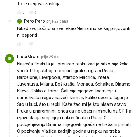
To je njegova zasluga
5
0
Pero Pero
prije 29 dana
PP
Nikad svoj,točno si sve rekao.Nema mu se kaj prigovoriti
ni osporiti
3
1
Insta Gram
prije 29 dana
IG
Najveća floskula je : preuzeo repku kad je nitko nije želio
voditi. U toj slaboj momčadi igrali su igrači Reala,
Barcelone, Liverpoola, Atletico Madrida, Intera,
Juventusa, Milana, Bešiktaša, Monaca, Schalkea, Dinamo
Kijeva. Toliko o tome. Čak nije njegovo licemjerje i
samohvala njegov najveći krimen, koliko uporno laganje.
Što u kući, što u repki. Kaže žao mi je što nisam stavio
Fruka u pripremnim, onda ga ne ubaci ni minutu na SP. Pa
izjave da ga smjenjuju nakon finala u Rusiji. O
podcjenjivanju Dinama i njegovih igrača ne treba ni pričati.
O pozivanju Vlašića zadnjih godina u repku ne treba