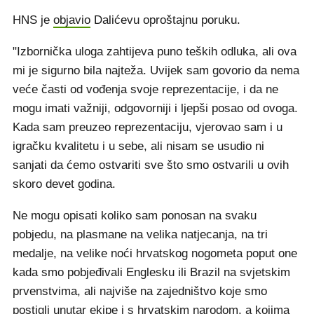
HNS je
objavio
Dalićevu oproštajnu poruku.
"Izbornička uloga zahtijeva puno teških odluka, ali ova
mi je sigurno bila najteža. Uvijek sam govorio da nema
veće časti od vođenja svoje reprezentacije, i da ne
mogu imati važniji, odgovorniji i ljepši posao od ovoga.
Kada sam preuzeo reprezentaciju, vjerovao sam i u
igračku kvalitetu i u sebe, ali nisam se usudio ni
sanjati da ćemo ostvariti sve što smo ostvarili u ovih
skoro devet godina.
Ne mogu opisati koliko sam ponosan na svaku
pobjedu, na plasmane na velika natjecanja, na tri
medalje, na velike noći hrvatskog nogometa poput one
kada smo pobjeđivali Englesku ili Brazil na svjetskim
prvenstvima, ali najviše na zajedništvo koje smo
postigli unutar ekipe i s hrvatskim narodom, a kojima