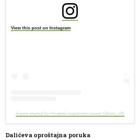
View this post on Instagram
A post shared by Hrvatski nogometni savez (@hns_cff)
Dalićeva oproštajna poruka