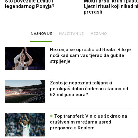
Što povezuje Lexus i
Mokri prsti, kruh i pašt
legendarnog Ponyja?
Ljetni ritual koji nikad 
prerasli
NAJNOVIJE
NAJČITANIJE
VEZANO
Hezonja se oprostio od Reala: Bilo je
noći kad sam vas tjerao da gubite
strpljenje
Zašto je nepoznati talijanski
petoligaš dobio čudesan stadion od
62 milijuna eura?
Top transferi: Vinicius šokirao na
društvenim mrežama usred
pregovora s Realom