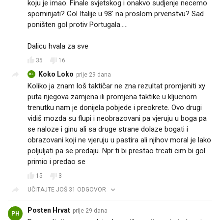
koju je imao. Finale svjetskog i onakvo sudjenje necemo
spominjati? Gol Italije u 98' na proslom prvenstvu? Sad
poništen gol protiv Portugala.....
Dalicu hvala za sve
35
16
Koko Loko
prije 29 dana
KL
Koliko ja znam loš taktičar ne zna rezultat promjeniti xy
puta njegova zamjena ili promjena taktike u kljucnom
trenutku nam je donijela pobjede i preokrete. Ovo drugi
vidiš mozda su flupi i neobrazovani pa vjeruju u boga pa
se naloze i ginu ali sa druge strane dolaze bogati i
obrazovani koji ne vjeruju u pastira ali njihov moral je lako
poljuljati pa se predaju. Npr ti bi prestao trcati cim bi gol
primio i predao se
15
3
UČITAJTE JOŠ 31 ODGOVOR
Posten Hrvat
prije 29 dana
PH