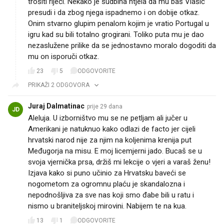
trošiti riječi. Nekako je sudbina htjela da mu baš Vlašić
presudi i da zbog njega ispadnemo i on dobije otkaz.
Onim stvarno glupim penalom kojim je vratio Portugal u
igru kad su bili totalno grogirani. Toliko puta mu je dao
nezaslužene prilike da se jednostavno moralo dogoditi da
mu on isporuči otkaz.
23
5
ODGOVORITE
PRIKAŽI 2 ODGOVORA
Juraj Dalmatinac
prije 29 dana
JD
Aleluja. U izborništvo mu se ne petljam ali jučer u
Amerikani je natuknuo kako odlazi de facto jer cijeli
hrvatski narod nije za njim na koljenima krenija put
Međugorja na misu. E moj licemjerni jado. Bucaš se u
svoja vjernička prsa, držiš mi lekcije o vjeri a varaš ženu!
Izjava kako si puno učinio za Hrvatsku baveći se
nogometom za ogromnu plaću je skandalozna i
nepodnošljiva za sve nas koji smo đabe bili u ratu i
nismo u braniteljskoj mirovini. Nabijem te na kua.
13
1
ODGOVORITE