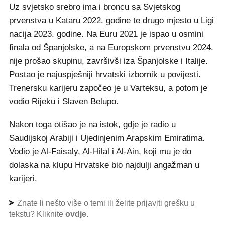
Uz svjetsko srebro ima i broncu sa Svjetskog
prvenstva u Kataru 2022. godine te drugo mjesto u Ligi
nacija 2023. godine. Na Euru 2021 je ispao u osmini
finala od Španjolske, a na Europskom prvenstvu 2024.
nije prošao skupinu, završivši iza Španjolske i Italije.
Postao je najuspješniji hrvatski izbornik u povijesti.
Trenersku karijeru započeo je u Varteksu, a potom je
vodio Rijeku i Slaven Belupo.
Nakon toga otišao je na istok, gdje je radio u
Saudijskoj Arabiji i Ujedinjenim Arapskim Emiratima.
Vodio je Al-Faisaly, Al-Hilal i Al-Ain, koji mu je do
dolaska na klupu Hrvatske bio najdulji angažman u
karijeri.
Znate li nešto više o temi ili želite prijaviti grešku u
tekstu? Kliknite
ovdje
.