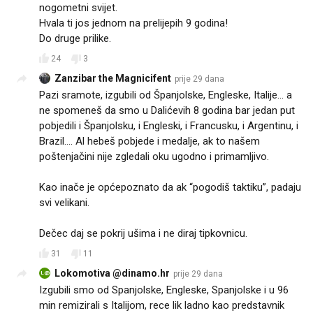
nogometni svijet.
Hvala ti jos jednom na prelijepih 9 godina!
Do druge prilike.
24
3
Zanzibar the Magnicifent
prije 29 dana
Pazi sramote, izgubili od Španjolske, Engleske, Italije… a
ne spomeneš da smo u Dalićevih 8 godina bar jedan put
pobjedili i Španjolsku, i Engleski, i Francusku, i Argentinu, i
Brazil…. Al hebeš pobjede i medalje, ak to našem
poštenjačini nije zgledali oku ugodno i primamljivo.
Kao inače je općepoznato da ak “pogodiš taktiku”, padaju
svi velikani.😅
Dečec daj se pokrij ušima i ne diraj tipkovnicu.
31
11
Lokomotiva @dinamo.hr
prije 29 dana
L@
Izgubili smo od Spanjolske, Engleske, Spanjolske i u 96
min remizirali s Italijom, rece lik ladno kao predstavnik