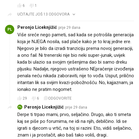
6
1
UČITAJTE JOŠ 13 ODGOVORA
Peronjo Liceknjižić
prije 29 dana
PL
Više sreće nego pameti, sad kada se potrošila generacija
koja je NJEGA nosila, sad plače kako je to kraj jedne ere.
Njegovo je bilo da izradi tranziciju prema novoj generaciji,
a ono fail. Ni trenerski nije bio neki super-junak, uvijek
kada bi ulazio sa svojim rješenjima dao bi samo dreku
pljusku. Nadalje, njegovo ustrašeno NEpraćenje izvođenja
penala neću nikada zaboraviti, nije to vođa. Usput, prilično
iritantan lik sa svijim kvazi-pobožnošću. No, kajjaznam, ja
ionako ne pratim nogomet.
29
6
ODGOVORITE
Peronjo Liceknjižić
prije 29 dana
PL
Derpe ti trpao mami, prvo, seljačino. Drugo, ako ti smeta
kaj se piše po forumima, ne idi na njih, debilčino. Idi se
igrati s djecom u vrtić, na toj si razini. Eto, vidiš seljačino,
znam i ja prostačit, ako baš tako voliš, dragi..