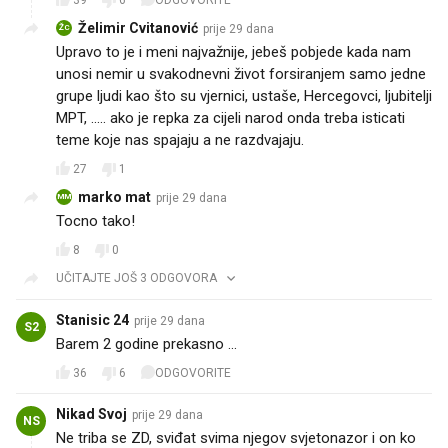
39
6
ODGOVORITE
Želimir Cvitanović
prije 29 dana
ŽC
Upravo to je i meni najvažnije, jebeš pobjede kada nam
unosi nemir u svakodnevni život forsiranjem samo jedne
grupe ljudi kao što su vjernici, ustaše, Hercegovci, ljubitelji
MPT, ..... ako je repka za cijeli narod onda treba isticati
teme koje nas spajaju a ne razdvajaju.
27
1
marko mat
prije 29 dana
MM
Tocno tako!
8
0
UČITAJTE JOŠ 3 ODGOVORA
Stanisic 24
prije 29 dana
S2
Barem 2 godine prekasno ...
36
6
ODGOVORITE
Nikad Svoj
prije 29 dana
NS
Ne triba se ZD, sviđat svima njegov svjetonazor i on ko