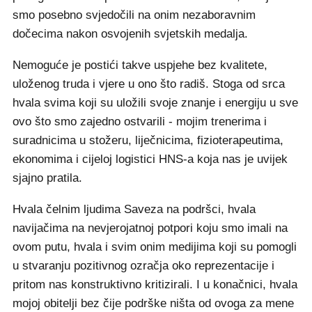
smo posebno svjedočili na onim nezaboravnim
dočecima nakon osvojenih svjetskih medalja.
Nemoguće je postići takve uspjehe bez kvalitete,
uloženog truda i vjere u ono što radiš. Stoga od srca
hvala svima koji su uložili svoje znanje i energiju u sve
ovo što smo zajedno ostvarili - mojim trenerima i
suradnicima u stožeru, liječnicima, fizioterapeutima,
ekonomima i cijeloj logistici HNS-a koja nas je uvijek
sjajno pratila.
Hvala čelnim ljudima Saveza na podršci, hvala
navijačima na nevjerojatnoj potpori koju smo imali na
ovom putu, hvala i svim onim medijima koji su pomogli
u stvaranju pozitivnog ozračja oko reprezentacije i
pritom nas konstruktivno kritizirali. I u konačnici, hvala
mojoj obitelji bez čije podrške ništa od ovoga za mene