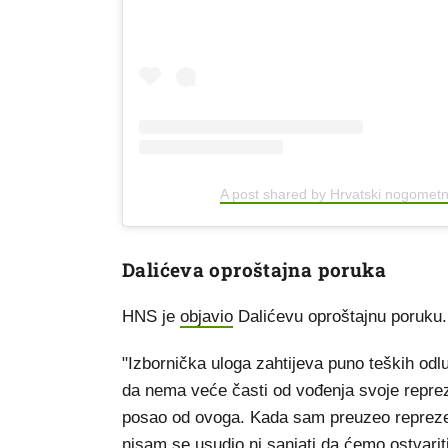
A post shared by Hrvatski nogometn
Dalićeva oproštajna poruka
HNS je
objavio
Dalićevu oproštajnu poruku.
"Izbornička uloga zahtijeva puno teških odlu
da nema veće časti od vođenja svoje reprezen
posao od ovoga. Kada sam preuzeo reprezenta
nisam se usudio ni sanjati da ćemo ostvarit