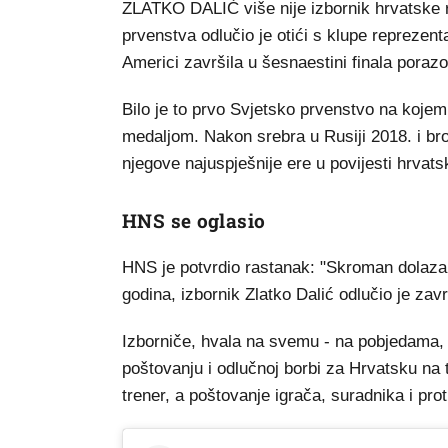
ZLATKO DALIĆ više nije izbornik hrvatske 
prvenstva odlučio je otići s klupe reprezent
Americi završila u šesnaestini finala pora
Bilo je to prvo Svjetsko prvenstvo na kojem 
medaljom. Nakon srebra u Rusiji 2018. i bro
njegove najuspješnije ere u povijesti hrvats
HNS se oglasio
HNS je potvrdio rastanak: "Skroman dolaza
godina, izbornik Zlatko Dalić odlučio je zav
Izborniče, hvala na svemu - na pobjedama,
poštovanju i odlučnoj borbi za Hrvatsku na 
trener, a poštovanje igrača, suradnika i pro