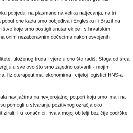
u pobjedu, na plasmane na velika natjecanja, na tri
 poput one kada smo pobjeđivali Englesku ili Brazil na
ništvo koje smo postigli unutar ekipe i s hrvatskim
 na onim nezaboravnim dočecima nakon osvojenih
tete, uloženog truda i vjere u ono što radiš. Stoga od srca
nergiju u sve ovo što smo zajedno ostvarili - mojim
ma, fizioterapeutima, ekonomima i cijeloj logistici HNS-a
la navijačima na nevjerojatnoj potpori koju smo imali na
 su pomogli u stvaranju pozitivnog ozračja oko
izirali. I u konačnici, hvala mojoj obitelji bez čije podrške