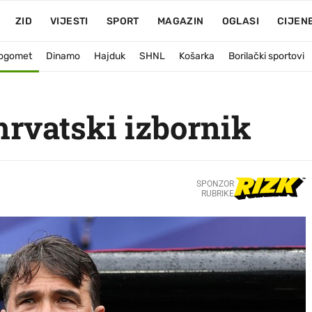
ZID
VIJESTI
SPORT
MAGAZIN
OGLASI
CIJEN
ogomet
Dinamo
Hajduk
SHNL
Košarka
Borilački sportovi
 hrvatski izbornik
SPONZOR
RUBRIKE