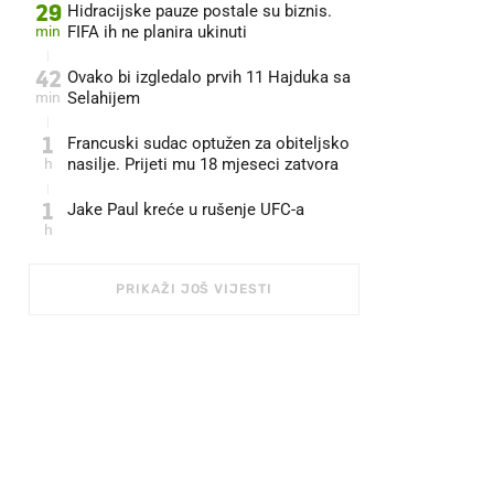
29
Hidracijske pauze postale su biznis.
min
FIFA ih ne planira ukinuti
42
Ovako bi izgledalo prvih 11 Hajduka sa
min
Selahijem
1
Francuski sudac optužen za obiteljsko
h
nasilje. Prijeti mu 18 mjeseci zatvora
1
Jake Paul kreće u rušenje UFC-a
h
PRIKAŽI JOŠ VIJESTI