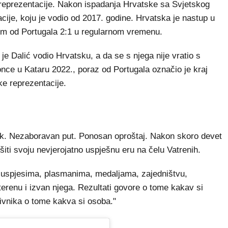
reprezentacije. Nakon ispadanja Hrvatske sa Svjetskog
acije, koju je vodio od 2017. godine. Hrvatska je nastup u
zom od Portugala 2:1 u regularnom vremenu.
je Dalić vodio Hrvatsku, a da se s njega nije vratio s
nce u Kataru 2022., poraz od Portugala označio je kraj
ke reprezentacije.
k. Nezaboravan put. Ponosan oproštaj. Nakon skoro devet
ršiti svoju nevjerojatno uspješnu eru na čelu Vatrenih.
 uspjesima, plasmanima, medaljama, zajedništvu,
terenu i izvan njega. Rezultati govore o tome kakav si
tivnika o tome kakva si osoba."