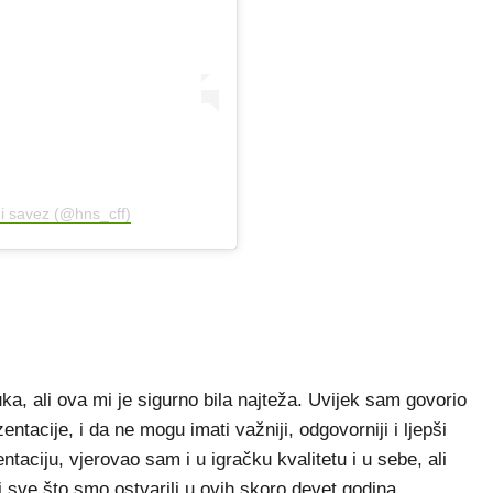
i savez (@hns_cff)
ka, ali ova mi je sigurno bila najteža. Uvijek sam govorio
tacije, i da ne mogu imati važniji, odgovorniji i ljepši
ciju, vjerovao sam i u igračku kvalitetu i u sebe, ali
i sve što smo ostvarili u ovih skoro devet godina.