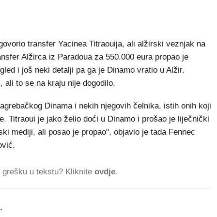
vorio transfer Yacinea Titraouija, ali alžirski veznjak na
ansfer Alžirca iz Paradoua za 550.000 eura propao je
led i još neki detalji pa ga je Dinamo vratio u Alžir.
, ali to se na kraju nije dogodilo.
agrebačkog Dinama i nekih njegovih čelnika, istih onih koji
. Titraoui je jako želio doći u Dinamo i prošao je liječnički
ki mediji, ali posao je propao", objavio je tada Fennec
ović.
ti grešku u tekstu? Kliknite
ovdje
.
.
299.348 ČITATELJA DA