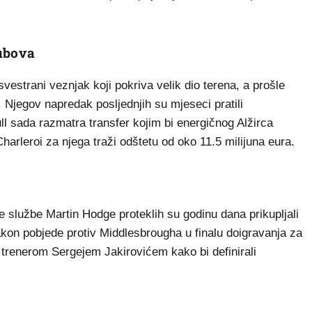
lubova
 svestrani veznjak koji pokriva velik dio terena, a prošle
 Njegov napredak posljednjih su mjeseci pratili
ll sada razmatra transfer kojim bi energičnog Alžirca
arleroi za njega traži odštetu od oko 11.5 milijuna eura.
e službe Martin Hodge proteklih su godinu dana prikupljali
n pobjede protiv Middlesbrougha u finalu doigravanja za
 trenerom Sergejem Jakirovićem kako bi definirali