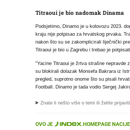
Titraoui je bio nadomak Dinama
Podsjetimo, Dinamo je u kolovozu 2023. dogo
kraju nije potpisao za hrvatskog prvaka. Tr
nakon što su se zakomplicirali liječnički preg
Titraoui je bio u Zagrebu i trebao je potpisati
"Yacine Titraoui je žrtva strašne nepravde z
su blokirali dolazak Monsefa Bakrara iz Istre
pregled, suprotno onome što su pisali hrvats
Football. Dinamo je tada vodio Sergej Jakir
Znate li nešto više o temi ili želite prijavi
OVO JE
.
HOMEPAGE NACIJE