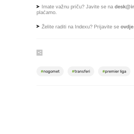
Imate važnu priču? Javite se na
desk@in
plaćamo.
Želite raditi na Indexu? Prijavite se
ovdje
#
nogomet
#
transferi
#
premier liga