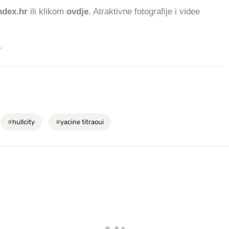
dex.hr
ili klikom
ovdje
. Atraktivne fotografije i videe
.
#
hullcity
#
yacine titraoui