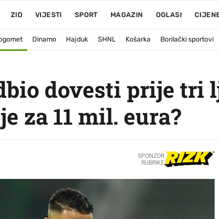
ZID
VIJESTI
SPORT
MAGAZIN
OGLASI
CIJEN
ogomet
Dinamo
Hajduk
SHNL
Košarka
Borilački sportovi
io dovesti prije tri l
e za 11 mil. eura?
SPONZOR
RUBRIKE