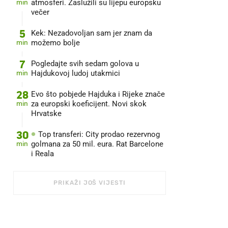
min
atmosferi. Zaslužili su lijepu europsku
večer
5
Kek: Nezadovoljan sam jer znam da
min
možemo bolje
7
Pogledajte svih sedam golova u
min
Hajdukovoj ludoj utakmici
28
Evo što pobjede Hajduka i Rijeke znače
min
za europski koeficijent. Novi skok
Hrvatske
30
Top transferi: City prodao rezervnog
min
golmana za 50 mil. eura. Rat Barcelone
i Reala
PRIKAŽI JOŠ VIJESTI