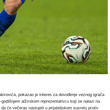
Jakirovića, pokazao je interes za dovođenje veznog igrača
22-godišnjem alžirskom reprezentativcu koji se nalazi na
da će večeras nastupiti u prijateljskom susretu protiv