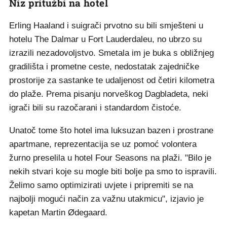
Niz pritužbi na hotel
Erling Haaland i suigrači prvotno su bili smješteni u
hotelu The Dalmar u Fort Lauderdaleu, no ubrzo su
izrazili nezadovoljstvo. Smetala im je buka s obližnjeg
gradilišta i prometne ceste, nedostatak zajedničke
prostorije za sastanke te udaljenost od četiri kilometra
do plaže. Prema pisanju norveškog Dagbladeta, neki
igrači bili su razočarani i standardom čistoće.
Unatoč tome što hotel ima luksuzan bazen i prostrane
apartmane, reprezentacija se uz pomoć volontera
žurno preselila u hotel Four Seasons na plaži. "Bilo je
nekih stvari koje su mogle biti bolje pa smo to ispravili.
Želimo samo optimizirati uvjete i pripremiti se na
najbolji mogući način za važnu utakmicu", izjavio je
kapetan Martin Ødegaard.