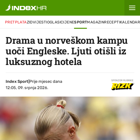
PRETPLATA
ZID
VIJESTI
OGLASI
CIJENE
SPORT
MAGAZIN
RECEPTI
KALENDA
Drama u norveškom kampu
uoči Engleske. Ljuti otišli iz
luksuznog hotela
Index Sport
|
Prije mjesec dana
SPONZOR RUBRIKE
12:05, 09. srpnja 2026.