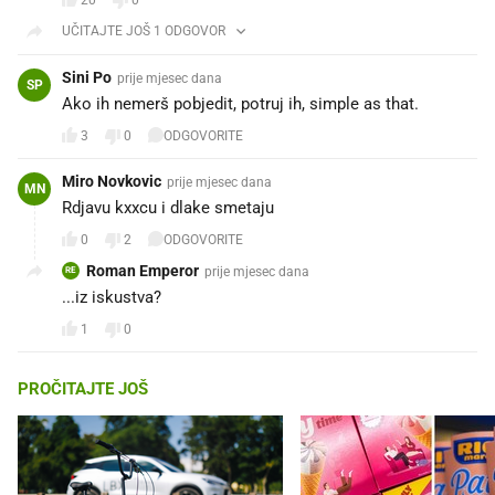
20
0
UČITAJTE JOŠ 1 ODGOVOR
Sini Po
prije mjesec dana
SP
Ako ih nemerš pobjedit, potruj ih, simple as that.
3
0
ODGOVORITE
Miro Novkovic
prije mjesec dana
MN
Rdjavu kxxcu i dlake smetaju
0
2
ODGOVORITE
Roman Emperor
prije mjesec dana
RE
...iz iskustva?
1
0
PROČITAJTE JOŠ