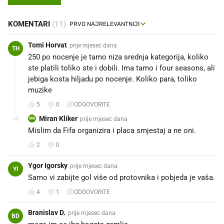
KOMENTARI
(11)
Tomi Horvat
prije mjesec dana
TH
250 po nocenje je tamo niza srednja kategorija, koliko
ste platili toliko ste i dobili. Ima tamo i four seasons, ali
jebiga kosta hiljadu po nocenje. Koliko para, toliko
muzike
5
0
ODGOVORITE
Miran Kliker
prije mjesec dana
MK
Mislim da Fifa organizira i placa smjestaj a ne oni.
2
0
Ygor Igorsky
prije mjesec dana
YI
Samo vi zabijte gol više od protovnika i pobjeda je vaša.
4
1
ODGOVORITE
Branislav D.
prije mjesec dana
BD