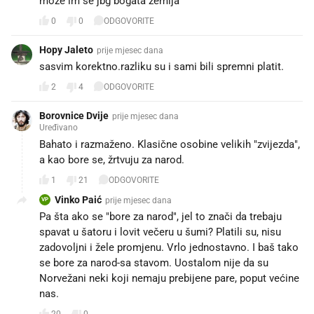
moze im se jbg bogata zemlja
0
0
ODGOVORITE
Hopy Jaleto
prije mjesec dana
sasvim korektno.razliku su i sami bili spremni platit.
2
4
ODGOVORITE
Borovnice Dvije
prije mjesec dana
Uređivano
Bahato i razmaženo. Klasične osobine velikih "zvijezda",
a kao bore se, žrtvuju za narod.
1
21
ODGOVORITE
Vinko Paić
prije mjesec dana
VP
Pa šta ako se "bore za narod", jel to znači da trebaju
spavat u šatoru i lovit večeru u šumi? Platili su, nisu
zadovoljni i žele promjenu. Vrlo jednostavno. I baš tako
se bore za narod-sa stavom. Uostalom nije da su
Norvežani neki koji nemaju prebijene pare, poput većine
nas.