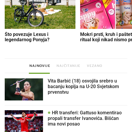
Što povezuje Lexus i
Mokri prsti, kruh i paštet
legendarnog Ponyja?
ritual koji nikad nismo p
NAJNOVIJE
NAJČITANIJE
VEZANO
Vita Barbić (18) osvojila srebro u
bacanju koplja na U-20 Svjetskom
prvenstvu
HR transferi: Gattuso komentirao
propali transfer Ivanovića. Bišćan
ima novi posao