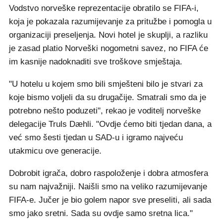
Vodstvo norveške reprezentacije obratilo se FIFA-i,
koja je pokazala razumijevanje za pritužbe i pomogla u
organizaciji preseljenja. Novi hotel je skuplji, a razliku
je zasad platio Norveški nogometni savez, no FIFA će
im kasnije nadoknaditi sve troškove smještaja.
"U hotelu u kojem smo bili smješteni bilo je stvari za
koje bismo voljeli da su drugačije. Smatrali smo da je
potrebno nešto poduzeti", rekao je voditelj norveške
delegacije Truls Dæhli. "Ovdje ćemo biti tjedan dana, a
već smo šesti tjedan u SAD-u i igramo najveću
utakmicu ove generacije.
Dobrobit igrača, dobro raspoloženje i dobra atmosfera
su nam najvažniji. Naišli smo na veliko razumijevanje
FIFA-e. Jučer je bio golem napor sve preseliti, ali sada
smo jako sretni. Sada su ovdje samo sretna lica."