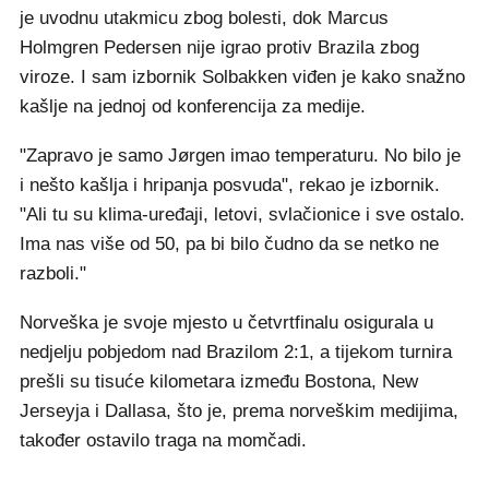
je uvodnu utakmicu zbog bolesti, dok Marcus
Holmgren Pedersen nije igrao protiv Brazila zbog
viroze. I sam izbornik Solbakken viđen je kako snažno
kašlje na jednoj od konferencija za medije.
"Zapravo je samo Jørgen imao temperaturu. No bilo je
i nešto kašlja i hripanja posvuda", rekao je izbornik.
"Ali tu su klima-uređaji, letovi, svlačionice i sve ostalo.
Ima nas više od 50, pa bi bilo čudno da se netko ne
razboli."
Norveška je svoje mjesto u četvrtfinalu osigurala u
nedjelju pobjedom nad Brazilom 2:1, a tijekom turnira
prešli su tisuće kilometara između Bostona, New
Jerseyja i Dallasa, što je, prema norveškim medijima,
također ostavilo traga na momčadi.