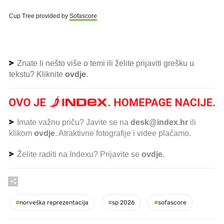
Cup Tree provided by
Sofascore
Znate li nešto više o temi ili želite prijaviti grešku u
tekstu? Kliknite
ovdje
.
Imate važnu priču? Javite se na
desk@index.hr
ili
klikom
ovdje
. Atraktivne fotografije i videe plaćamo.
Želite raditi na Indexu? Prijavite se
ovdje
.
#
norveška reprezentacija
#
sp 2026
#
sofascore