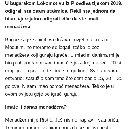
U bugarskom Lokomotivu iz Plovdiva tijekom 2019.
odigrali ste osam utakmica. Rekli ste jednom da
biste vjerojatno odigrali više da ste imali
menadžera.
Bugarska je zanimljiva država i uvjeti su brutalni.
Međutim, ne moramo se lagati, teško je bez
menadžera koji guraju igrače. U mlađim danima mi je
bio problem što nisam imao čovjeka koji će reći: "Ti si
moj igrač, gurat ću te iduće tri godine." Sve što sam
ostvario, zaslužio sam time što sam zabio 15, 20 ili 25
golova. Nisam imao pomoć menadžera. Teško je u
ovom svijetu gdje se igrači guraju.
Imate li danas menadžera?
Menadžer mi je Ristić. Još nismo napravili vau priču.
Treniram, igram i zabijam, možda se pojavi nešto