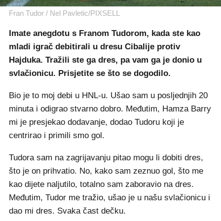
Fran Tudor / Nel Pavletic/PIXSELL
Imate anegdotu s Franom Tudorom, kada ste kao
mladi igrač debitirali u dresu Cibalije protiv
Hajduka. Tražili ste ga dres, pa vam ga je donio u
svlačionicu. Prisjetite se što se dogodilo.
Bio je to moj debi u HNL-u. Ušao sam u posljednjih 20
minuta i odigrao stvarno dobro. Međutim, Hamza Barry
mi je presjekao dodavanje, dodao Tudoru koji je
centrirao i primili smo gol.
Tudora sam na zagrijavanju pitao mogu li dobiti dres,
što je on prihvatio. No, kako sam zeznuo gol, što me
kao dijete naljutilo, totalno sam zaboravio na dres.
Međutim, Tudor me tražio, ušao je u našu svlačionicu i
dao mi dres. Svaka čast dečku.