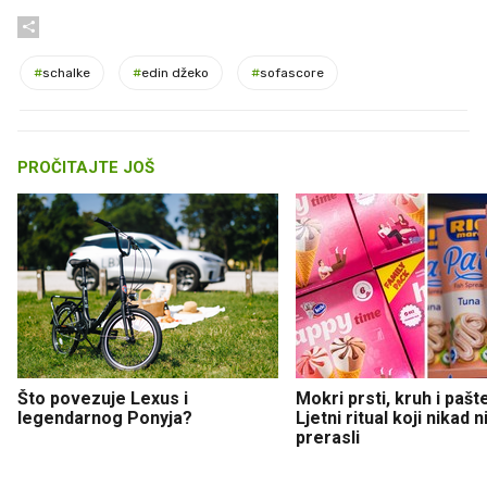
#
schalke
#
edin džeko
#
sofascore
PROČITAJTE JOŠ
Što povezuje Lexus i
Mokri prsti, kruh i pašt
legendarnog Ponyja?
Ljetni ritual koji nikad 
prerasli