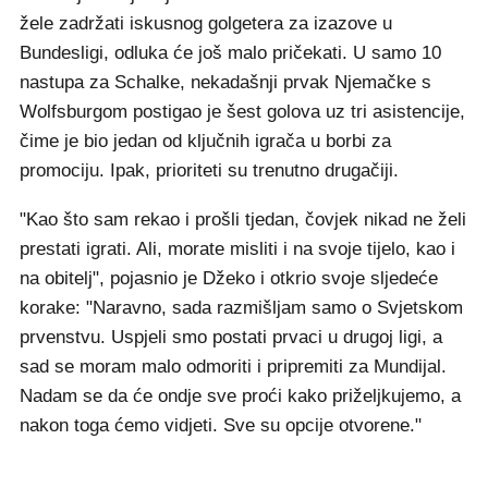
žele zadržati iskusnog golgetera za izazove u
Bundesligi, odluka će još malo pričekati. U samo 10
nastupa za Schalke, nekadašnji prvak Njemačke s
Wolfsburgom postigao je šest golova uz tri asistencije,
čime je bio jedan od ključnih igrača u borbi za
promociju. Ipak, prioriteti su trenutno drugačiji.
"Kao što sam rekao i prošli tjedan, čovjek nikad ne želi
prestati igrati. Ali, morate misliti i na svoje tijelo, kao i
na obitelj", pojasnio je Džeko i otkrio svoje sljedeće
korake: "Naravno, sada razmišljam samo o Svjetskom
prvenstvu. Uspjeli smo postati prvaci u drugoj ligi, a
sad se moram malo odmoriti i pripremiti za Mundijal.
Nadam se da će ondje sve proći kako priželjkujemo, a
nakon toga ćemo vidjeti. Sve su opcije otvorene."