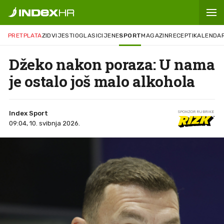
PRETPLATA
ZID
VIJESTI
OGLASI
CIJENE
SPORT
MAGAZIN
RECEPTI
KALENDA
Džeko nakon poraza: U nama
je ostalo još malo alkohola
Index Sport
SPONZOR RUBRIKE
09:04, 10. svibnja 2026.