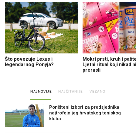
Što povezuje Lexus i
Mokri prsti, kruh i pašt
legendarnog Ponyja?
Ljetni ritual koji nikad 
prerasli
NAJNOVIJE
NAJČITANIJE
VEZANO
Poništeni izbori za predsjednika
najtrofejnijeg hrvatskog teniskog
kluba