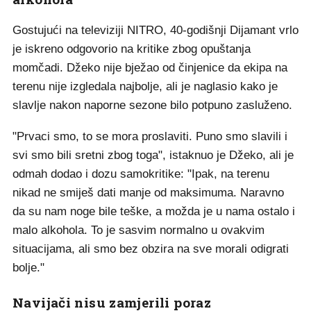
Gostujući na televiziji NITRO, 40-godišnji Dijamant vrlo
je iskreno odgovorio na kritike zbog opuštanja
momčadi. Džeko nije bježao od činjenice da ekipa na
terenu nije izgledala najbolje, ali je naglasio kako je
slavlje nakon naporne sezone bilo potpuno zasluženo.
"Prvaci smo, to se mora proslaviti. Puno smo slavili i
svi smo bili sretni zbog toga", istaknuo je Džeko, ali je
odmah dodao i dozu samokritike: "Ipak, na terenu
nikad ne smiješ dati manje od maksimuma. Naravno
da su nam noge bile teške, a možda je u nama ostalo i
malo alkohola. To je sasvim normalno u ovakvim
situacijama, ali smo bez obzira na sve morali odigrati
bolje."
Navijači nisu zamjerili poraz