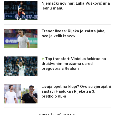
Njemački novinar: Luka Vušković ima
jednu manu
Trener Ilvesa: Rijeka je zaista jaka,
ovo je velik izazov
Top transferi: Vinicius šokirao na
društvenim mrežama usred
pregovora s Realom
Livaja opet na klupi? Ovo su vjerojatni
sastavi Hajduka i Rijeke za 3.
pretkolo KL-a
PRIKAŽI JOŠ VIJESTI