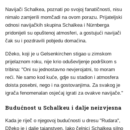
Navijači Schalkea, poznati po svojoj fanatičnosti, nisu
nimalo zamjerili momčadi na ovom porazu. Prijateljski
odnosi navijačkih skupina Schalkea i Nürnberga
pridonijeli su opuštenoj atmosferi, a gostujući navijači
čak su i pozdravili pobjedu domaćina.
Džeko, koji je u Gelsenkirchen stigao u zimskom
prijelaznom roku, nije krio oduševljenje podrškom s
tribina: "Oni su jednostavno nevjerojatni, to moram
reći. Ne samo kod kuće, gdje su stadion i atmosfera
doista posebni, nego i na gostovanjima. Za svakog je
igrača fenomenalan osjećaj igrati za ovakve navijače."
Budućnost u Schalkeu i dalje neizvjesna
Kada je riječ o njegovoj budućnosti u dresu "Rudara",
Džeko je i dalje tajanstven. Iako čelnici Schalkea silno