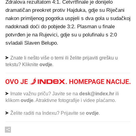
Ždralova rezultatom 4:1. Četvrtfinale je donijelo
dramatičan preokret protiv Hajduka, gdje su Riječani
nakon primljenog pogotka uspjeli s dva gola u sudačkoj
nadoknadi doći do pobjede 3:2. Plasman u finale
potvrđen je na Rujevici, gdje su u polufinalu s 2:0
svladali Slaven Belupo.
Znate li nešto više o temi ili želite prijaviti grešku u
tekstu? Kliknite
ovdje
.
Imate važnu priču? Javite se na
desk@index.hr
ili
klikom
ovdje
. Atraktivne fotografije i videe plaćamo.
Želite raditi na Indexu? Prijavite se
ovdje
.