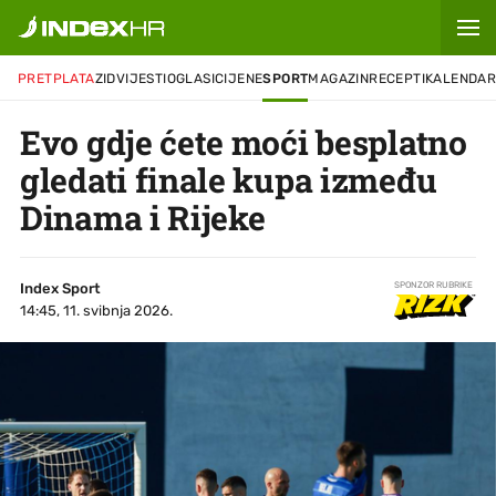
PRETPLATA
ZID
VIJESTI
OGLASI
CIJENE
SPORT
MAGAZIN
RECEPTI
KALENDA
Evo gdje ćete moći besplatno
gledati finale kupa između
Dinama i Rijeke
Index Sport
SPONZOR RUBRIKE
14:45, 11. svibnja 2026.