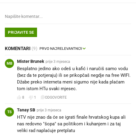
PRIJAVITE SE
KOMENTARI
(9)
Mister Brunek
prije 3 mjeseca
MB
Besplatno jedino ako odeš u kafić i naručiš samo vodu
(bez da te potjeraju) ili se prikopčaš negdje na free WIFI.
Džabe preko interneta meni sigurno nije kada plaćam
tom istom HTu svaki mjesec.
8
1
ODGOVORITE
Tanay SB
prije 3 mjeseca
TS
HTV nije znao da će se igrati finale hrvatskog kupa ali
nas redovno "šopa" sa politikom i kuhanjem i za taj
veliki rad naplaćuje pretplatu 🤮