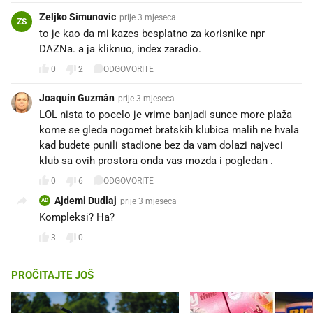
Zeljko Simunovic
prije 3 mjeseca
ZS
to je kao da mi kazes besplatno za korisnike npr
DAZNa. a ja kliknuo, index zaradio.
0
2
ODGOVORITE
Joaquín Guzmán
prije 3 mjeseca
LOL nista to pocelo je vrime banjadi sunce more plaža
kome se gleda nogomet bratskih klubica malih ne hvala
kad budete punili stadione bez da vam dolazi najveci
klub sa ovih prostora onda vas mozda i pogledan .
0
6
ODGOVORITE
Ajdemi Dudlaj
prije 3 mjeseca
AD
Kompleksi? Ha?
3
0
PROČITAJTE JOŠ