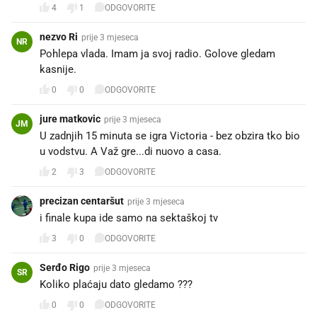
4
1
ODGOVORITE
nezvo Ri
prije 3 mjeseca
NR
Pohlepa vlada. Imam ja svoj radio. Golove gledam
kasnije.
0
0
ODGOVORITE
jure matkovic
prije 3 mjeseca
JM
U zadnjih 15 minuta se igra Victoria - bez obzira tko bio
u vodstvu. A Važ gre...di nuovo a casa.
2
3
ODGOVORITE
precizan centaršut
prije 3 mjeseca
i finale kupa ide samo na sektaškoj tv
3
0
ODGOVORITE
Serđo Rigo
prije 3 mjeseca
SR
Koliko plaćaju dato gledamo ???
0
0
ODGOVORITE