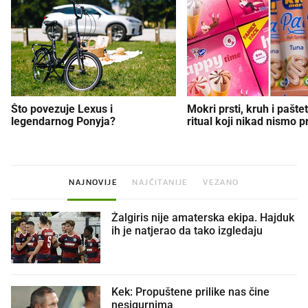
Što povezuje Lexus i
Mokri prsti, kruh i paštet
legendarnog Ponyja?
ritual koji nikad nismo p
NAJNOVIJE
NAJČITANIJE
VEZANO
Žalgiris nije amaterska ekipa. Hajduk
ih je natjerao da tako izgledaju
Kek: Propuštene prilike nas čine
nesigurnima