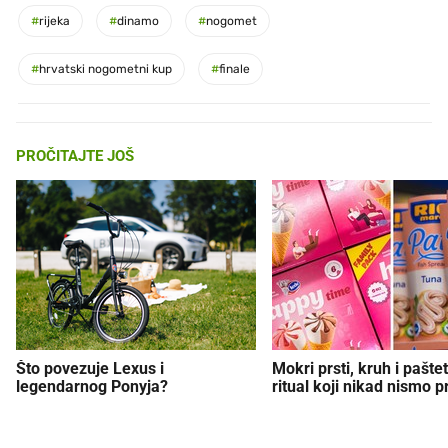
#
rijeka
#
dinamo
#
nogomet
#
hrvatski nogometni kup
#
finale
PROČITAJTE JOŠ
Što povezuje Lexus i
Mokri prsti, kruh i paštet
legendarnog Ponyja?
ritual koji nikad nismo p