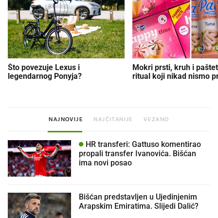
Što povezuje Lexus i
Mokri prsti, kruh i paštet
legendarnog Ponyja?
ritual koji nikad nismo p
NAJNOVIJE
NAJČITANIJE
VEZANO
HR transferi: Gattuso komentirao
propali transfer Ivanovića. Bišćan
ima novi posao
Bišćan predstavljen u Ujedinjenim
Arapskim Emiratima. Slijedi Dalić?