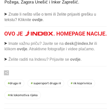
Požega, Zagora Unešić i Inker Zaprešić.
Znate li nešto više o temi ili želite prijaviti grešku u
tekstu? Kliknite
ovdje
.
Imate važnu priču? Javite se na
desk@index.hr
ili
klikom
ovdje
. Atraktivne fotografije i videe plaćamo.
Želite raditi na Indexu? Prijavite se
ovdje
.
#
druga nl
#
supersport druga nl
#
nk koprivnica
#
nk lokomotiva rijeka