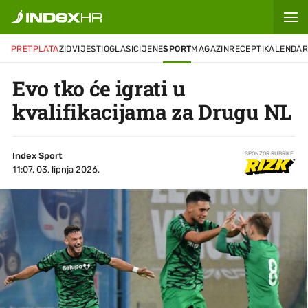
PRETPLATA
ZID
VIJESTI
OGLASI
CIJENE
SPORT
MAGAZIN
RECEPTI
KALENDA
Evo tko će igrati u
kvalifikacijama za Drugu NL
Index Sport
SPONZOR RUBRIKE
11:07, 03. lipnja 2026.