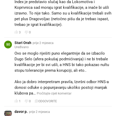
Index je predstavio slučaj kao da Lokomotiva i
Koprivnica sad moraju igrat kvalifikacije, a inače bi ušli
izravno. To nije tako. Samo su u kvalifikacije trebali svih
pet plus Dragovoljac (netočno pišu da je trebao ispast,
trebao je igrat kvalifikacije).
3
0
Stari Orah
prije 2 mjeseca
SO
Uređivano
Ovo se moglo riješiti puno elegantnije da se izbacilo
Dugo Selo (afera pokušaj podmićivanja) i ne bi trebale
kvalifikacije jer bi svi ušli, a HNS bi tako pokazao nultu
stopu tolerancije prema korupciji, ali eto..
Ako ja dobro interpretiram pravila, Izvršni odbor HNS-a
donosi odluke o popunjavanju ukoliko postoji manjak
klubova pa…
Pročitajte cijeli komentar
1
0
ODGOVORITE
davor p.
prije 2 mjeseca