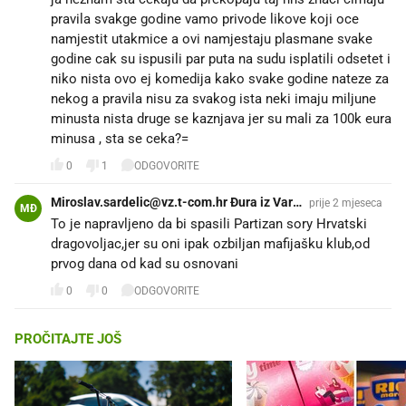
pravila svakge godine vamo privode likove koji oce
namjestit utakmice a ovi namjestaju plasmane svake
godine cak su ispusili par puta na sudu isplatili odsetet i
niko nista ovo ej komedija kako svake godine nateze za
nekog a pravila nisu za svakog ista neki imaju miljune
minusta nista druge se kaznjava jer su mali za 100k eura
minusa , sta se ceka?=
0
1
ODGOVORITE
Miroslav.sardelic@vz.t-com.hr Đura iz Vara
prije 2 mjeseca
MĐ
ždina
To je napravljeno da bi spasili Partizan sory Hrvatski
dragovoljac,jer su oni ipak ozbiljan mafijašku klub,od
prvog dana od kad su osnovani
0
0
ODGOVORITE
PROČITAJTE JOŠ