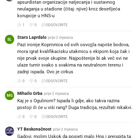
apsurdistan organizacije natjecanja i sustavnog
neulaganja u stadione (čitaj: njive) kroz desetljeća
korupcije u HNS-u
1
0
ODGOVORITE
Staro Laprdalo
prije 2 mjeseca
SL
Pazi ironije Koprivnica od svih osvojjla najviše bodova,
mora igrat kvalifikacisku utakmicu s ekipom koja čak i
nije prvak svoje skupine. Najpoštenije bi ak več svi ne
ulaze turnir svako s svakima na neutralnom terenu i
zadnji ispada. Ovo je cirkus
0
0
ODGOVORITE
Mihailo Grba
prije 2 mjeseca
MG
Kaj je s Ogulinom? Ispada li gdje, ako takva razina
postoji ili će u viši rang? Duga tradicija, rezultati nikakvi.
0
0
ODGOVORITE
YT Beskonačnost
prije 2 mjeseca
Gadovi, molim Uskok da posjeti malo Hns i preispita ta