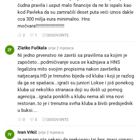
čudna pravila i usput malo financije da ne bi ispalo kao
kod Pavleka da su zamračili deset puta veći iznos dakle
cca 300 milja eura minimalno. Hns
močvara!!!!!!!!!!!!!!!!!!!!!!!
2
1
ODGOVORITE
Zlatko Fučkala
prije 2 mjeseca
ZF
Ni jedno prvenstvo ne završi sa pravilima sa kojim je
započeto...podmičivanje suca se kažnjava a HNS
legalizira mito svojim propisima nakon završetka
natjecanja.HD je trenutno bijeda od kluba i koji je razlog
da ga se spašaca...igrači su juniori Lokse i još ponekog
kluba uz nekoliko stranaca doji su došli uz pomog
agencija...igrača poniklih u klubu nema ali ima novi
restoran..to je i trenutna svrha kluba a bivši predsjednik
u buksi....
0
0
ODGOVORITE
Ivan Vrkić
prije 2 mjeseca
IV
ja neznam sta cekaju da prekopaju taj hns znaci cimaju