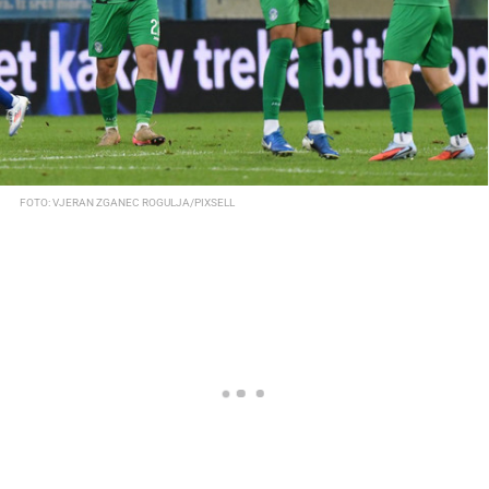
FOTO: VJERAN ZGANEC ROGULJA/PIXSELL