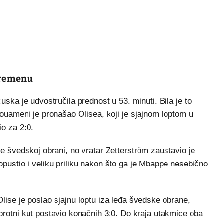
vremenu
ska je udvostručila prednost u 53. minuti. Bila je to
ouameni je pronašao Olisea, koji je sjajnom loptom u
io za 2:0.
me švedskoj obrani, no vratar Zetterström zaustavio je
ropustio i veliku priliku nakon što ga je Mbappe nesebično
 Olise je poslao sjajnu loptu iza leđa švedske obrane,
rotni kut postavio konačnih 3:0. Do kraja utakmice oba