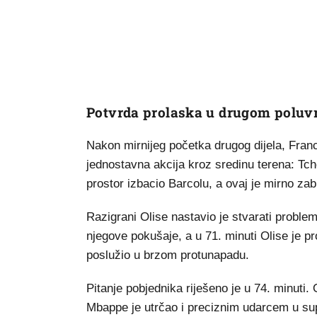
Potvrda prolaska u drugom polu
Nakon mirnijeg početka drugog dijela, Francu
jednostavna akcija kroz sredinu terena: Tch
prostor izbacio Barcolu, a ovaj je mirno zab
Razigrani Olise nastavio je stvarati proble
njegove pokušaje, a u 71. minuti Olise je p
poslužio u brzom protunapadu.
Pitanje pobjednika riješeno je u 74. minuti.
Mbappe je utrčao i preciznim udarcem u sup