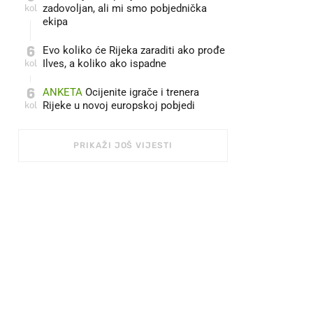
kol
zadovoljan, ali mi smo pobjednička
ekipa
6
Evo koliko će Rijeka zaraditi ako prođe
kol
Ilves, a koliko ako ispadne
6
ANKETA
Ocijenite igrače i trenera
kol
Rijeke u novoj europskoj pobjedi
PRIKAŽI JOŠ VIJESTI
FOTO: PROFIMEDIA