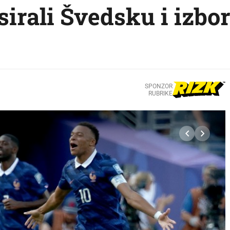
irali Švedsku i izbo
SPONZOR
RUBRIKE