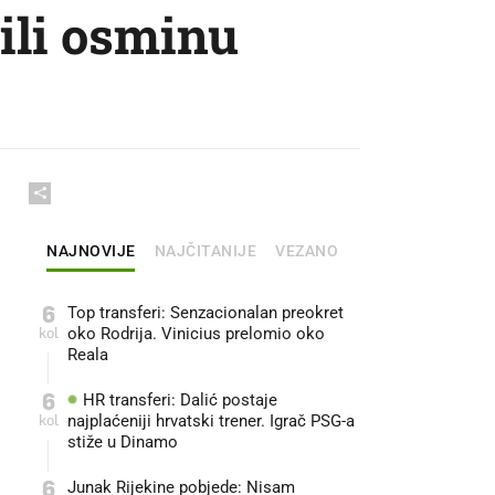
rili osminu
NAJNOVIJE
NAJČITANIJE
VEZANO
6
Top transferi: Senzacionalan preokret
kol
oko Rodrija. Vinicius prelomio oko
Reala
6
HR transferi: Dalić postaje
kol
najplaćeniji hrvatski trener. Igrač PSG-a
stiže u Dinamo
6
Junak Rijekine pobjede: Nisam