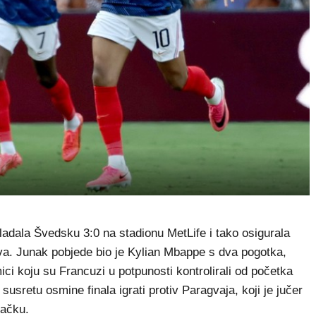
adala Švedsku 3:0 na stadionu MetLife i tako osigurala
va. Junak pobjede bio je Kylian Mbappe s dva pogotka,
ci koju su Francuzi u potpunosti kontrolirali od početka
usretu osmine finala igrati protiv Paragvaja, koji je jučer
mačku.