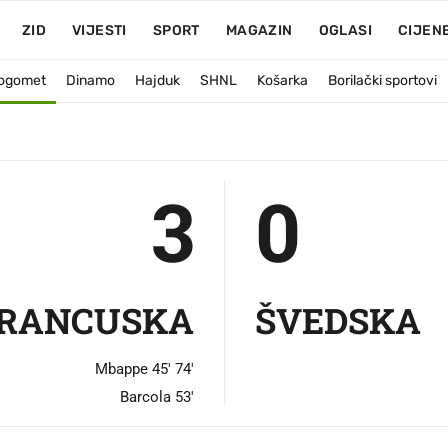
3
-
0
ŠVE
ZID
VIJESTI
SPORT
MAGAZIN
OGLASI
CIJEN
ogomet
Dinamo
Hajduk
SHNL
Košarka
Borilački sportovi
3
0
RANCUSKA
ŠVEDSKA
Mbappe 45' 74'
Barcola 53'