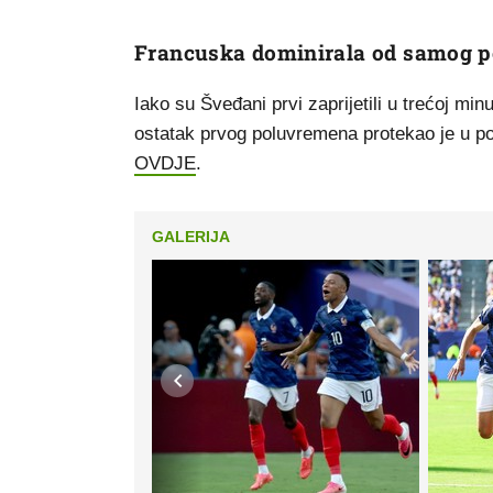
Francuska dominirala od samog p
Iako su Šveđani prvi zaprijetili u trećoj mi
ostatak prvog poluvremena protekao je u p
OVDJE
.
GALERIJA