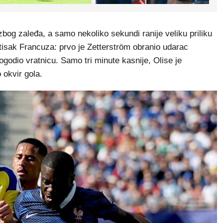
bog zaleđa, a samo nekoliko sekundi ranije veliku priliku
ritisak Francuza: prvo je Zetterström obranio udarac
godio vratnicu. Samo tri minute kasnije, Olise je
okvir gola.