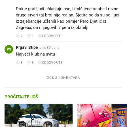
Dokle god ljudi učlanjuju pse, izmišljene osobe i razne
druge stvari taj broj nije realan. Sjetite se da su se ljudi
iz zajebancije učlanili kao primjer Pero Djetlić iz
Zagreba, on i njegovih 7 pera iz obitelji 🤣🤣🤣
2
1
ODGOVORITE
Prgavi Stipe
prije 30 dana
PS
Najveci klub na svitu
3
3
ODGOVORITE
JOŠ 2 KOMENTARA
PROČITAJTE JOŠ