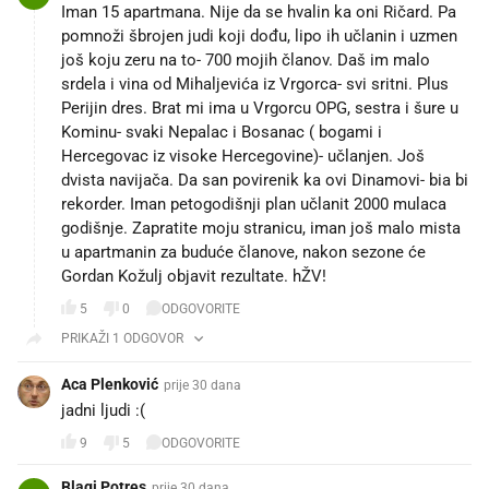
Iman 15 apartmana. Nije da se hvalin ka oni Ričard. Pa
pomnoži šbrojen judi koji dođu, lipo ih učlanin i uzmen
još koju zeru na to- 700 mojih članov. Daš im malo
srdela i vina od Mihaljevića iz Vrgorca- svi sritni. Plus
Perijin dres. Brat mi ima u Vrgorcu OPG, sestra i šure u
Kominu- svaki Nepalac i Bosanac ( bogami i
Hercegovac iz visoke Hercegovine)- učlanjen. Još
dvista navijača. Da san povirenik ka ovi Dinamovi- bia bi
rekorder. Iman petogodišnji plan učlanit 2000 mulaca
godišnje. Zapratite moju stranicu, iman još malo mista
u apartmanin za buduće članove, nakon sezone će
Gordan Kožulj objavit rezultate. hŽV!
5
0
ODGOVORITE
PRIKAŽI 1 ODGOVOR
Aca Plenković
prije 30 dana
jadni ljudi :(
9
5
ODGOVORITE
Blagi Potres
prije 30 dana