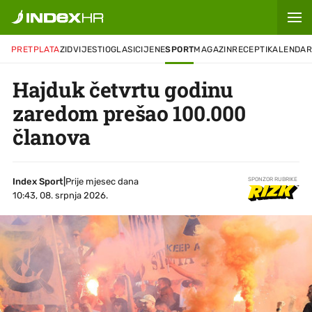
PRETPLATA
ZID
VIJESTI
OGLASI
CIJENE
SPORT
MAGAZIN
RECEPTI
KALENDA
Hajduk četvrtu godinu
zaredom prešao 100.000
članova
Index Sport
|
Prije mjesec dana
SPONZOR RUBRIKE
10:43, 08. srpnja 2026.