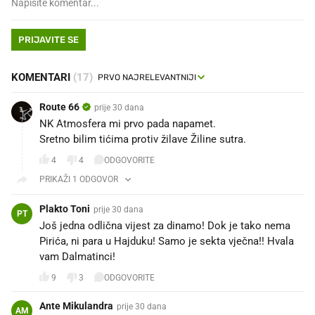
PRIJAVITE SE
KOMENTARI
(17)
Route 66
prije 30 dana
NK Atmosfera mi prvo pada napamet. 😁
Sretno bilim tićima protiv žilave Žiline sutra. 💪💪💪
4
4
ODGOVORITE
PRIKAŽI 1 ODGOVOR
Plakto Toni
prije 30 dana
PT
Još jedna odlična vijest za dinamo! Dok je tako nema
Pirića, ni para u Hajduku! Samo je sekta vječna!! Hvala
vam Dalmatinci!
9
3
ODGOVORITE
Ante Mikulandra
prije 30 dana
AM