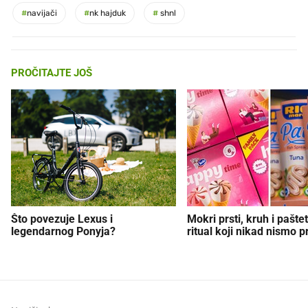
#
navijači
#
nk hajduk
#
shnl
PROČITAJTE JOŠ
Što povezuje Lexus i
Mokri prsti, kruh i paštet
legendarnog Ponyja?
ritual koji nikad nismo p