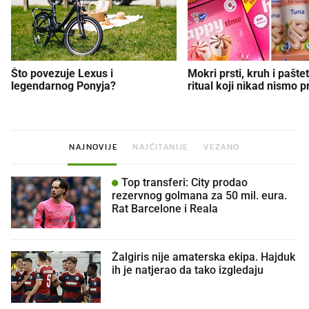
Što povezuje Lexus i
Mokri prsti, kruh i paštet
legendarnog Ponyja?
ritual koji nikad nismo p
NAJNOVIJE
NAJČITANIJE
VEZANO
Top transferi: City prodao
rezervnog golmana za 50 mil. eura.
Rat Barcelone i Reala
Žalgiris nije amaterska ekipa. Hajduk
ih je natjerao da tako izgledaju