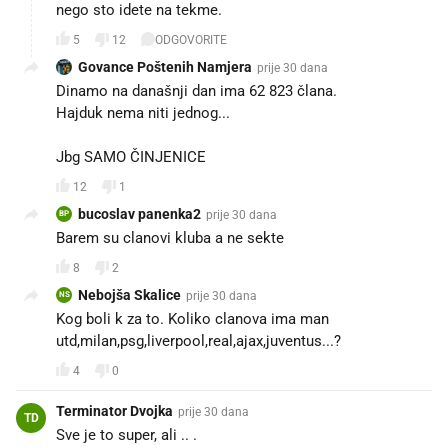
nego sto idete na tekme.
5
12
ODGOVORITE
Govance Poštenih Namjera
prije 30 dana
Dinamo na današnji dan ima 62 823 člana.
Hajduk nema niti jednog...
Jbg SAMO ČINJENICE
12
1
bucoslav panenka2
prije 30 dana
BP
Barem su clanovi kluba a ne sekte
8
2
Nebojša Skalice
prije 30 dana
NS
Kog boli k za to. Koliko clanova ima man
utd,milan,psg,liverpool,real,ajax,juventus...?
4
0
Terminator Dvojka
prije 30 dana
TD
Sve je to super, ali .. .