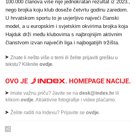
100.000 članova više nije jednokratan rezultat iz 2023.,
nego brojka koju klub doseže četvrtu godinu zaredom.
U hrvatskom sportu to je uvjerljivo najveći članski
model, a u europskim i svjetskim okvirima brojka koja
Hajduk drži među klubovima s najbrojnijim aktivnim
članstvom izvan najvećih liga i najbogatijih tržišta.
Znate li nešto više o temi ili želite prijaviti grešku u
tekstu? Kliknite
ovdje
.
Imate važnu priču? Javite se na
desk@index.hr
ili
klikom
ovdje
. Atraktivne fotografije i videe plaćamo.
Želite raditi na Indexu? Prijavite se
ovdje
.