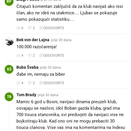
BP
Čitajući komentari zaključiš da za klub navijaš ako nisi
član, ako ne ideš na utakmice.... Ljubav se pokazuje
samo pokazujući statistiku....
6
3
ODGOVORITE
Bek von der Lajna
prije 30 dana
100.000 razočarenja!
4
2
ODGOVORITE
Buba Švaba
prije 30 dana
BŠ
đabe im, nemaju za biber
4
2
ODGOVORITE
Tom Brady
prije 30 dana
TB
Mamic 6 god u Bosni, navijaci dinama preuzeli klub,
osvajaju se naslovi, idol Boban gazda kluba, grad ima
700 tisuca stanovnika, svi preduvjeti da navijaci vise ne
bojkotiraju klub. Kad ono oni ne mogu prebaciti 30
tisuca clanova. Vise vas ima na komentarima na Indexu