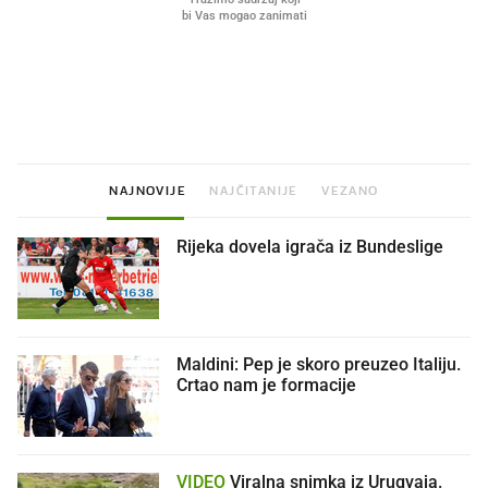
Što povezuje Lexus i
Mokri prsti, kruh i paštet
legendarnog Ponyja?
ritual koji nikad nismo p
NAJNOVIJE
NAJČITANIJE
VEZANO
Rijeka dovela igrača iz Bundeslige
Maldini: Pep je skoro preuzeo Italiju.
Crtao nam je formacije
VIDEO
Viralna snimka iz Urugvaja.