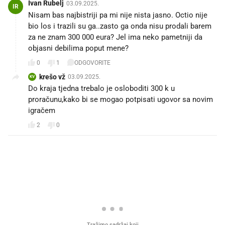
Ivan Rubelj
03.09.2025.
IR
Nisam bas najbistriji pa mi nije nista jasno. Octio nije
bio los i trazili su ga..zasto ga onda nisu prodali barem
za ne znam 300 000 eura? Jel ima neko pametniji da
objasni debilima poput mene?
0
1
ODGOVORITE
krešo vž
03.09.2025.
KV
Do kraja tjedna trebalo je osloboditi 300 k u
proračunu,kako bi se mogao potpisati ugovor sa novim
igračem
2
0
PROČITAJTE JOŠ