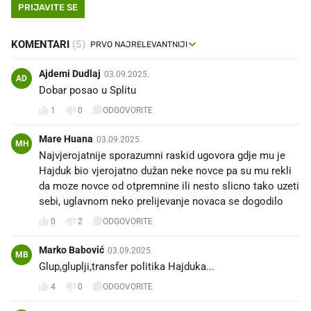
PRIJAVITE SE
KOMENTARI
(5)
Ajdemi Dudlaj
03.09.2025.
AD
Dobar posao u Splitu
1
0
ODGOVORITE
Mare Huana
03.09.2025.
MH
Najvjerojatnije sporazumni raskid ugovora gdje mu je
Hajduk bio vjerojatno dužan neke novce pa su mu rekli
da moze novce od otpremnine ili nesto slicno tako uzeti
sebi, uglavnom neko prelijevanje novaca se dogodilo
0
2
ODGOVORITE
Marko Babović
03.09.2025.
MB
Glup,gluplji,transfer politika Hajduka...
4
0
ODGOVORITE