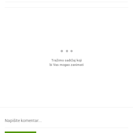
PROČITAJTE JOŠ
Što povezuje Lexus i
Mokri prsti, kruh i paštet
legendarnog Ponyja?
ritual koji nikad nismo p