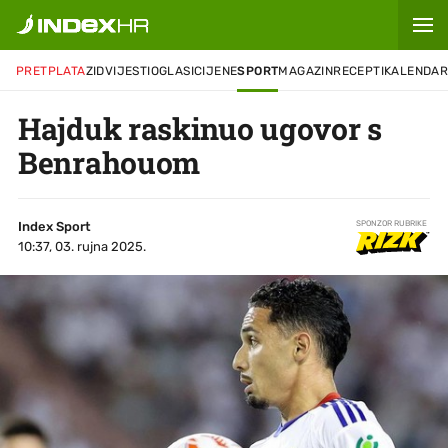
PRETPLATA
ZID
VIJESTI
OGLASI
CIJENE
SPORT
MAGAZIN
RECEPTI
KALENDA
Hajduk raskinuo ugovor s
Benrahouom
Index Sport
SPONZOR RUBRIKE
10:37, 03. rujna 2025.