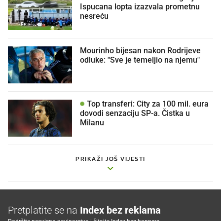
Ispucana lopta izazvala prometnu
nesreću
Mourinho bijesan nakon Rodrijeve
odluke: "Sve je temeljio na njemu"
Top transferi: City za 100 mil. eura
dovodi senzaciju SP-a. Čistka u
Milanu
PRIKAŽI JOŠ VIJESTI
Pretplatite se na
Index bez reklama
Podržite neovisno novinarstvo i čitajte Index bez bannera.