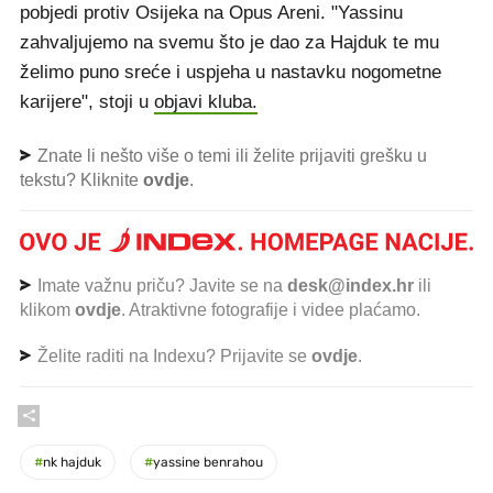
pobjedi protiv Osijeka na Opus Areni. "Yassinu
zahvaljujemo na svemu što je dao za Hajduk te mu
želimo puno sreće i uspjeha u nastavku nogometne
karijere", stoji u
objavi kluba.
Znate li nešto više o temi ili želite prijaviti grešku u
tekstu? Kliknite
ovdje
.
Imate važnu priču? Javite se na
desk@index.hr
ili
klikom
ovdje
. Atraktivne fotografije i videe plaćamo.
Želite raditi na Indexu? Prijavite se
ovdje
.
#
nk hajduk
#
yassine benrahou