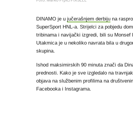
Foto: Marko Prpic/PIXSELL
DINAMO je u
jučerašnjem derbiju
na raspro
SuperSport HNL-a. Strijelci za pobjedu doma
tribinama i navijački izgredi, bili su Mons
Utakmica je u nekoliko navrata bila u drugo
skupina.
Ishod maksimirskih 90 minuta znači da Di
prednosti. Kako je sve izgledalo na travnjak
objava na službenim profilima na društven
Facebooka i Instagrama.