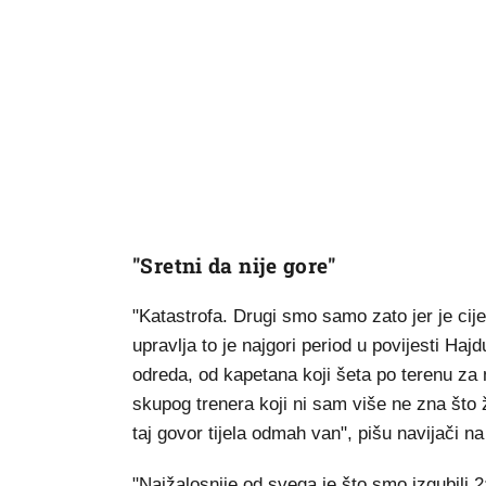
"Sretni da nije gore"
"Katastrofa. Drugi smo samo zato jer je cij
upravlja to je najgori period u povijesti Haj
odreda, od kapetana koji šeta po terenu za m
skupog trenera koji ni sam više ne zna što ž
taj govor tijela odmah van", pišu navijači 
"Najžalosnije od svega je što smo izgubili 