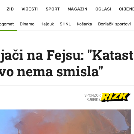
ZID
VIJESTI
SPORT
MAGAZIN
OGLASI
CIJEN
ogomet
Dinamo
Hajduk
SHNL
Košarka
Borilački sportovi
ači na Fejsu: "Katastr
Ovo nema smisla"
SPONZOR
RUBRIKE