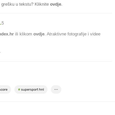
ti grešku u tekstu? Kliknite
ovdje
.
.
559.792 ČITATELJA DANA
dex.hr
ili klikom
ovdje
. Atraktivne fotografije i videe
.
score
#
supersport hnl