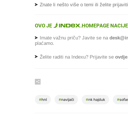
Znate li nešto više o temi ili želite prijavi
OVO JE
.
HOMEPAGE NACIJE
Imate važnu priču? Javite se na
desk@in
plaćamo.
Želite raditi na Indexu? Prijavite se
ovdje
#
hnl
#
navijači
#
nk hajduk
#
sofa