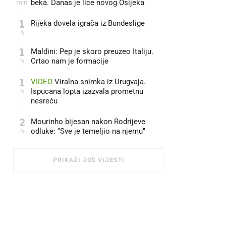
min
beka. Danas je lice novog Osijeka
1
Rijeka dovela igrača iz Bundeslige
h
1
Maldini: Pep je skoro preuzeo Italiju.
h
Crtao nam je formacije
1
VIDEO
Viralna snimka iz Urugvaja.
h
Ispucana lopta izazvala prometnu
nesreću
2
Mourinho bijesan nakon Rodrijeve
h
odluke: "Sve je temeljio na njemu"
PRIKAŽI JOŠ VIJESTI