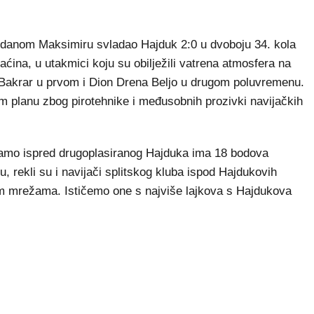
danom Maksimiru svladao Hajduk 2:0 u dvoboju 34. kola
ćina, u utakmici koju su obilježili vatrena atmosfera na
ef Bakrar u prvom i Dion Drena Beljo u drugom poluvremenu.
m planu zbog pirotehnike i međusobnih prozivki navijačkih
namo ispred drugoplasiranog Hajduka ima 18 bodova
u, rekli su i navijači splitskog kluba ispod Hajdukovih
im mrežama. Ističemo one s najviše lajkova s Hajdukova