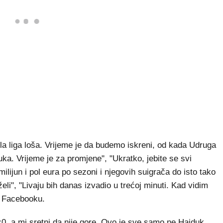
ela liga loša. Vrijeme je da budemo iskreni, od kada Udruga
duka. Vrijeme je za promjene", "Ukratko, jebite se svi
ilijun i pol eura po sezoni i njegovih suigrača do isto tako
eli", "Livaju bih danas izvadio u trećoj minuti. Kad vidim
na Facebooku.
2:0, a mi sretni da nije gore. Ovo je sve samo ne Hajduk.