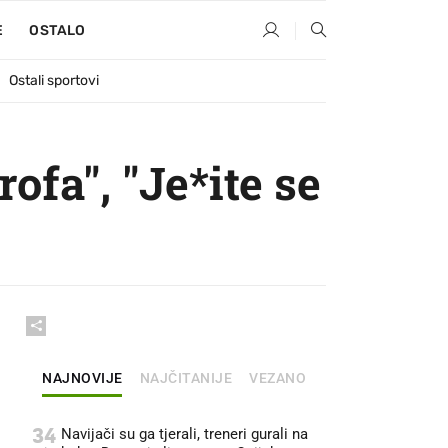
E
OSTALO
Ostali sportovi
ofa", "Je*ite se
NAJNOVIJE
NAJČITANIJE
VEZANO
34
Navijači su ga tjerali, treneri gurali na