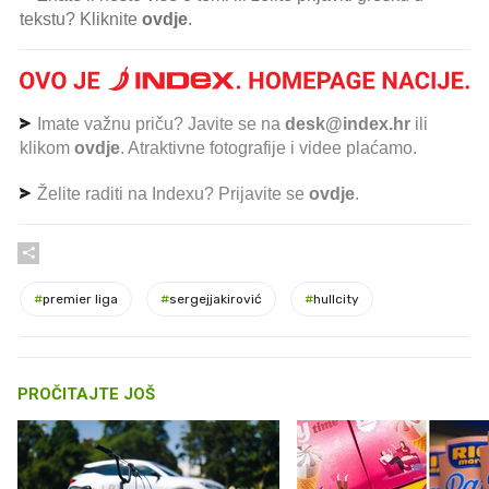
tekstu? Kliknite
ovdje
.
Imate važnu priču? Javite se na
desk@index.hr
ili
klikom
ovdje
. Atraktivne fotografije i videe plaćamo.
Želite raditi na Indexu? Prijavite se
ovdje
.
#
premier liga
#
sergejjakirović
#
hullcity
PROČITAJTE JOŠ