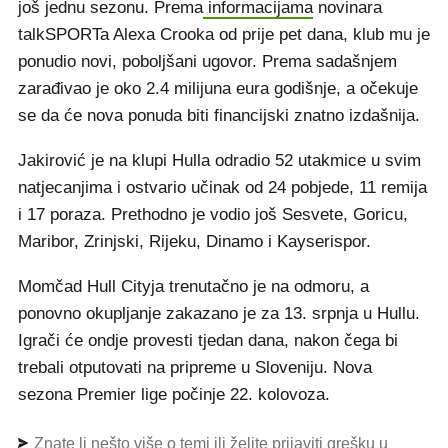
još jednu sezonu. Prema
informacijama
novinara
talkSPORTa Alexa Crooka od prije pet dana, klub mu je
ponudio novi, poboljšani ugovor. Prema sadašnjem
zarađivao je oko 2.4 milijuna eura godišnje, a očekuje
se da će nova ponuda biti financijski znatno izdašnija.
Jakirović je na klupi Hulla odradio 52 utakmice u svim
natjecanjima i ostvario učinak od 24 pobjede, 11 remija
i 17 poraza. Prethodno je vodio još Sesvete, Goricu,
Maribor, Zrinjski, Rijeku, Dinamo i Kayserispor.
Momčad Hull Cityja trenutačno je na odmoru, a
ponovno okupljanje zakazano je za 13. srpnja u Hullu.
Igrači će ondje provesti tjedan dana, nakon čega bi
trebali otputovati na pripreme u Sloveniju. Nova
sezona Premier lige počinje 22. kolovoza.
Znate li nešto više o temi ili želite prijaviti grešku u