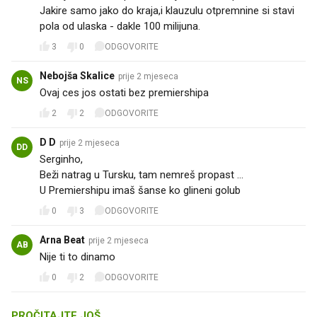
Jakire samo jako do kraja,i klauzulu otpremnine si stavi
pola od ulaska - dakle 100 milijuna.
3
0
ODGOVORITE
Nebojša Skalice
prije 2 mjeseca
NS
Ovaj ces jos ostati bez premiershipa
2
2
ODGOVORITE
D D
prije 2 mjeseca
DD
Serginho,
Beži natrag u Tursku, tam nemreš propast ...
U Premiershipu imaš šanse ko glineni golub
0
3
ODGOVORITE
Arna Beat
prije 2 mjeseca
AB
Nije ti to dinamo
0
2
ODGOVORITE
PROČITAJTE JOŠ