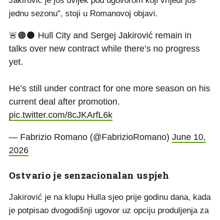
Jakirović je još uvijek pod ugovorom koji vrijedi još
jednu sezonu", stoji u Romanovoj objavi.
🚨🟠⚫️ Hull City and Sergej Jakirović remain in
talks over new contract while there’s no progress
yet.
He’s still under contract for one more season on his
current deal after promotion.
pic.twitter.com/8cJKArfL6k
— Fabrizio Romano (@FabrizioRomano)
June 10,
2026
Ostvario je senzacionalan uspjeh
Jakirović je na klupu Hulla sjeo prije godinu dana, kada
je potpisao dvogodišnji ugovor uz opciju produljenja za