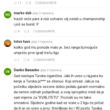
11
0
ODGOVORITE
marko duh
prije 2 mjeseca
MD
traziš veće pare a nisi ostvario cilj ostati u championship
i još se buniš :P
9
2
ODGOVORITE
totus tuus
prije 2 mjeseca
koliko god mu ponude malo je...bez njega bi,moguće
umjesto prve igrali treću ligu
1
0
ODGOVORITE
Danko Bananko
prije 2 mjeseca
DB
Sad nastupa Turska cigančina. Jaki ih uveo u raj,para ko
kenje a Turska pi*** se stisnuo. Koji smrad. Jaki je na
početku slijedeće sezone dobio pedalu garant-normalno
da nemre odmah pobjeđivat, a ovaj vjerojatno misli da je
sad vrijeme za "KVALITETU". Poznati su mi takvi
smradovi. Sljedeće godine kad se vrate u 2 ligu će pričat
da ih je on uveo u prvu. Smrdljivac ko i 90 posto Turaka.