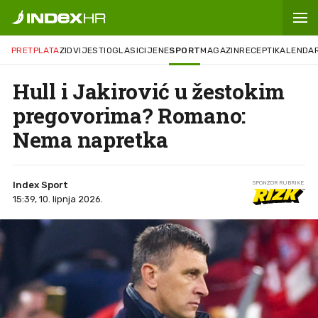
PRETPLATA
ZID
VIJESTI
OGLASI
CIJENE
SPORT
MAGAZIN
RECEPTI
KALENDA
Hull i Jakirović u žestokim
pregovorima? Romano:
Nema napretka
Index Sport
SPONZOR RUBRIKE
15:39, 10. lipnja 2026.