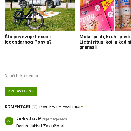
Što povezuje Lexus i
Mokri prsti, kruh i pašt
legendarnog Ponyja?
Ljetni ritual koji nikad 
prerasli
PRIJAVITE SE
KOMENTARI
(7)
Žarko Jerkić
prije 2 mjeseca
ŽJ
Deri ih Jakire! Zaslužio si.