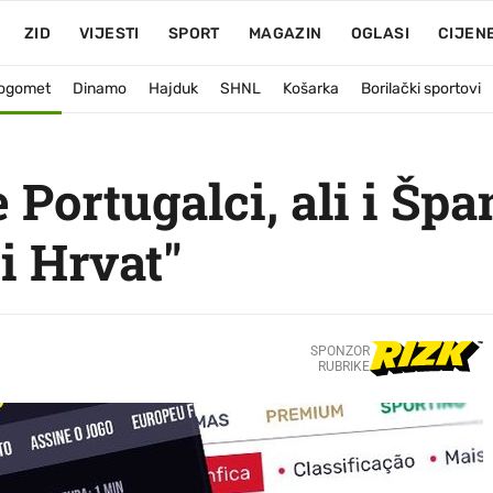
ZID
VIJESTI
SPORT
MAGAZIN
OGLASI
CIJEN
ogomet
Dinamo
Hajduk
SHNL
Košarka
Borilački sportovi
 Portugalci, ali i Špa
i Hrvat"
SPONZOR
RUBRIKE