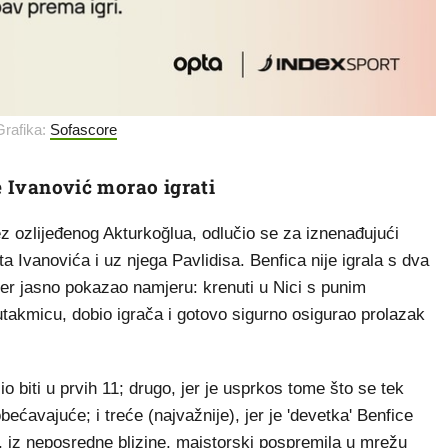
Grafika:
Sofascore
je Ivanović morao igrati
ez ozlijeđenog Akturkoğlua, odlučio se za iznenađujući
ta Ivanovića i uz njega Pavlidisa. Benfica nije igrala s dva
ener jasno pokazao namjeru: krenuti u Nici s punim
utakmicu, dobio igrača i gotovo sigurno osigurao prolazak
io biti u prvih 11; drugo, jer je usprkos tome što se tek
ećavajuće; i treće (najvažnije), jer je 'devetka' Benfice
i, iz neposredne blizine, majstorski pospremila u mrežu