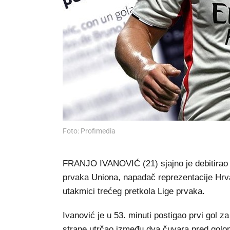
Foto: Profimedia
FRANJO IVANOVIĆ (21) sjajno je debitirao z
prvaka Uniona, napadač reprezentacije Hrva
utakmici trećeg pretkola Lige prvaka.
Ivanović je u 53. minuti postigao prvi gol 
strane utrčao između dva čuvara pred golom