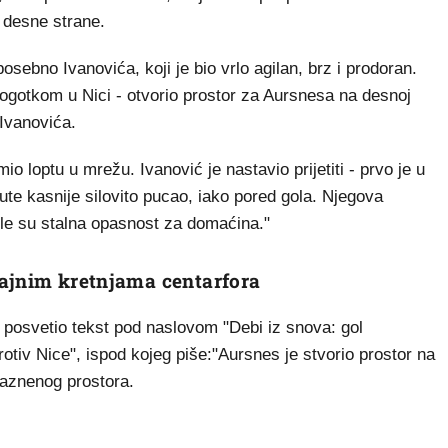
 desne strane.
 posebno Ivanovića, koji je bio vrlo agilan, brz i prodoran.
 pogotkom u Nici - otvorio prostor za Aursnesa na desnoj
 Ivanovića.
 loptu u mrežu. Ivanović je nastavio prijetiti - prvo je u
ute kasnije silovito pucao, iako pored gola. Njegova
bile su stalna opasnost za domaćina."
jajnim kretnjama centarfora
posvetio tekst pod naslovom "Debi iz snova: gol
otiv Nice", ispod kojeg piše:"Aursnes je stvorio prostor na
kaznenog prostora.