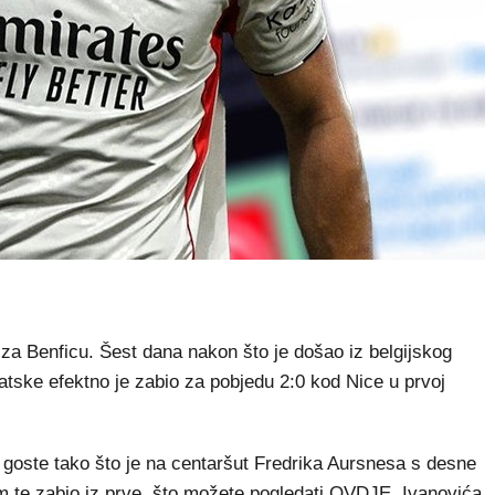
a Benficu. Šest dana nakon što je došao iz belgijskog
tske efektno je zabio za pobjedu 2:0 kod Nice u prvoj
za goste tako što je na centaršut Fredrika Aursnesa s desne
 te zabio iz prve, što možete pogledati
OVDJE
. Ivanovića