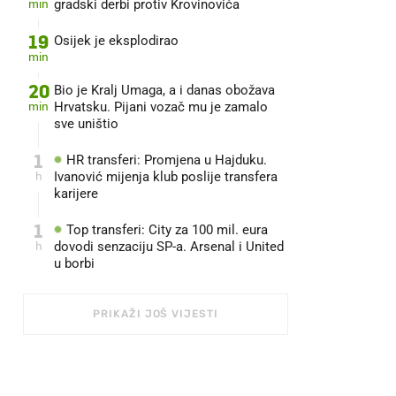
min
gradski derbi protiv Krovinovića
19
Osijek je eksplodirao
min
20
Bio je Kralj Umaga, a i danas obožava
min
Hrvatsku. Pijani vozač mu je zamalo
sve uništio
1
HR transferi: Promjena u Hajduku.
h
Ivanović mijenja klub poslije transfera
karijere
1
Top transferi: City za 100 mil. eura
h
dovodi senzaciju SP-a. Arsenal i United
u borbi
PRIKAŽI JOŠ VIJESTI