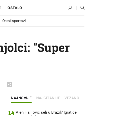
E
OSTALO
Ostali sportovi
njolci: "Super
NAJNOVIJE
NAJČITANIJE
VEZANO
14
Alen Halilović seli u Brazil? Igrat će