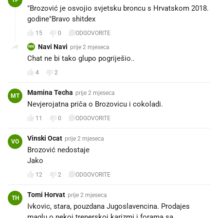
"Brozović je osvojio svjetsku broncu s Hrvatskom 2018.
godine"Bravo shitdex
15
0
ODGOVORITE
Navi Navi
prije 2 mjeseca
NN
Chat ne bi tako glupo pogriješio..
4
2
Mamina Techa
prije 2 mjeseca
MT
Nevjerojatna priča o Brozovicu i cokoladi.
11
0
ODGOVORITE
Vinski Ocat
prije 2 mjeseca
VO
Brozović nedostaje
Jako
12
2
ODGOVORITE
Tomi Horvat
prije 2 mjeseca
TH
Ivkovic, stara, pouzdana Jugoslavencina. Prodajes
maglu o nekoj trenerskoj karizmi i forama sa