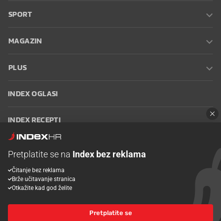
SPORT
MAGAZIN
PLUS
INDEX OGLASI
INDEX RECEPTI
INFO
Pretplatite se na
Index bez reklama
Čitanje bez reklama
Oglašavanje
Zaposli se na Indexu
Kontakt
Impressum
Uvjeti
Brže učitavanje stranica
korištenja
Postavke kolačića
Otkažite kad god želite
Pretplatite se