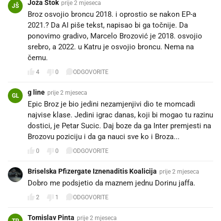
Joža Štok
prije 2 mjeseca
JŠ
Broz osvojio broncu 2018. i oprostio se nakon EP-a
2021.? Da AI piše tekst, napisao bi ga točnije. Da
ponovimo gradivo, Marcelo Brozović je 2018. osvojio
srebro, a 2022. u Katru je osvojio broncu. Nema na
čemu.
4
0
ODGOVORITE
g line
prije 2 mjeseca
GL
Epic Broz je bio jedini nezamjenjivi dio te momcadi
najvise klase. Jedini igrac danas, koji bi mogao tu razinu
dostici, je Petar Sucic. Daj boze da ga Inter premjesti na
Brozovu poziciju i da ga nauci sve ko i Broza...
0
0
ODGOVORITE
Briselska Pfizergate Iznenaditis Koalicija
prije 2 mjeseca
Dobro me podsjetio da maznem jednu Dorinu jaffa.
2
1
ODGOVORITE
Tomislav Pinta
prije 2 mjeseca
TP