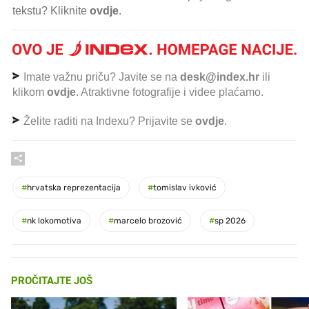
tekstu? Kliknite
ovdje
.
Imate važnu priču? Javite se na
desk@index.hr
ili
klikom
ovdje
. Atraktivne fotografije i videe plaćamo.
Želite raditi na Indexu? Prijavite se
ovdje
.
#
hrvatska reprezentacija
#
tomislav ivković
#
nk lokomotiva
#
marcelo brozović
#
sp 2026
PROČITAJTE JOŠ