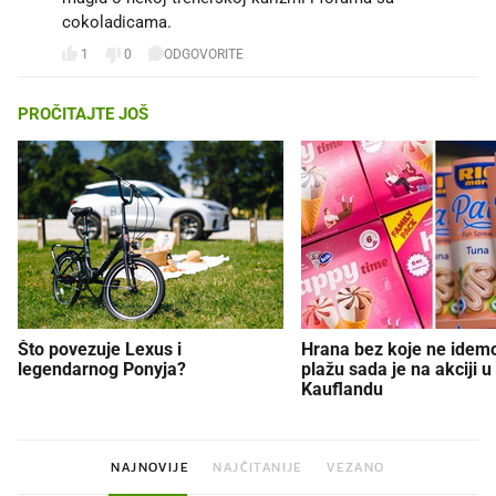
cokoladicama.
1
0
ODGOVORITE
PROČITAJTE JOŠ
Što povezuje Lexus i
Hrana bez koje ne idem
legendarnog Ponyja?
plažu sada je na akciji u
Kauflandu
NAJNOVIJE
NAJČITANIJE
VEZANO