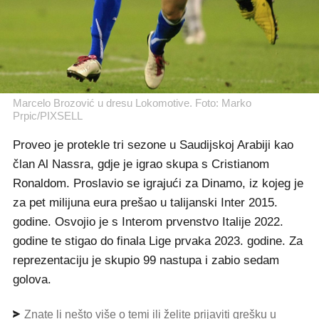
Marcelo Brozović u dresu Lokomotive. Foto: Marko
Prpic/PIXSELL
Proveo je protekle tri sezone u Saudijskoj Arabiji kao
član Al Nassra, gdje je igrao skupa s Cristianom
Ronaldom. Proslavio se igrajući za Dinamo, iz kojeg je
za pet milijuna eura prešao u talijanski Inter 2015.
godine. Osvojio je s Interom prvenstvo Italije 2022.
godine te stigao do finala Lige prvaka 2023. godine. Za
reprezentaciju je skupio 99 nastupa i zabio sedam
golova.
Znate li nešto više o temi ili želite prijaviti grešku u