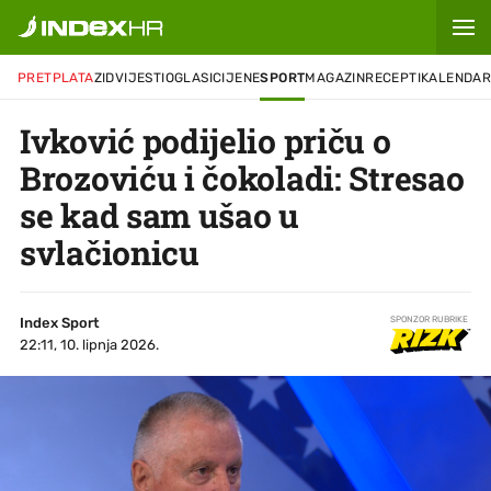
PRETPLATA
ZID
VIJESTI
OGLASI
CIJENE
SPORT
MAGAZIN
RECEPTI
KALENDA
Ivković podijelio priču o
Brozoviću i čokoladi: Stresao
se kad sam ušao u
svlačionicu
Index Sport
SPONZOR RUBRIKE
22:11, 10. lipnja 2026.