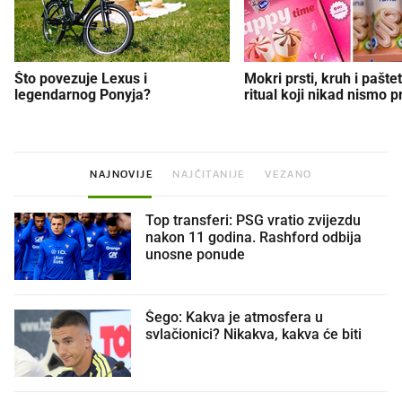
Što povezuje Lexus i
Mokri prsti, kruh i paštet
legendarnog Ponyja?
ritual koji nikad nismo p
NAJNOVIJE
NAJČITANIJE
VEZANO
Top transferi: PSG vratio zvijezdu
nakon 11 godina. Rashford odbija
unosne ponude
Šego: Kakva je atmosfera u
svlačionici? Nikakva, kakva će biti