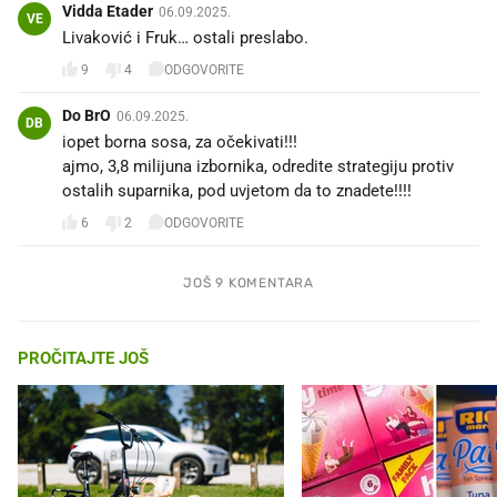
Vidda Etader
06.09.2025.
VE
Livaković i Fruk… ostali preslabo.
9
4
ODGOVORITE
Do BrO
06.09.2025.
DB
iopet borna sosa, za očekivati!!!
ajmo, 3,8 milijuna izbornika, odredite strategiju protiv
ostalih suparnika, pod uvjetom da to znadete!!!!
6
2
ODGOVORITE
JOŠ 9 KOMENTARA
PROČITAJTE JOŠ