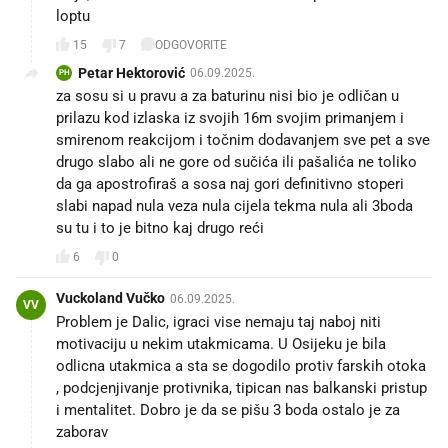
loptu
15
7
ODGOVORITE
Petar Hektorović
06.09.2025.
PH
za sosu si u pravu a za baturinu nisi bio je odličan u
prilazu kod izlaska iz svojih 16m svojim primanjem i
smirenom reakcijom i točnim dodavanjem sve pet a sve
drugo slabo ali ne gore od sučića ili pašalića ne toliko
da ga apostrofiraš a sosa naj gori definitivno stoperi
slabi napad nula veza nula cijela tekma nula ali 3boda
su tu i to je bitno kaj drugo reći
6
0
Vuckoland Vučko
06.09.2025.
VV
Problem je Dalic, igraci vise nemaju taj naboj niti
motivaciju u nekim utakmicama. U Osijeku je bila
odlicna utakmica a sta se dogodilo protiv farskih otoka
, podcjenjivanje protivnika, tipican nas balkanski pristup
i mentalitet. Dobro je da se pišu 3 boda ostalo je za
zaborav