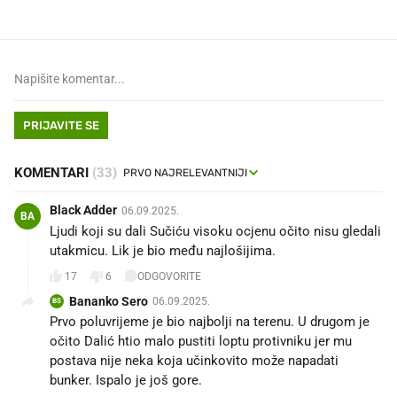
PRIJAVITE SE
KOMENTARI
(33)
Black Adder
06.09.2025.
BA
Ljudi koji su dali Sučiću visoku ocjenu očito nisu gledali
utakmicu. Lik je bio među najlošijima.
17
6
ODGOVORITE
Bananko Sero
06.09.2025.
BS
Prvo poluvrijeme je bio najbolji na terenu. U drugom je
očito Dalić htio malo pustiti loptu protivniku jer mu
postava nije neka koja učinkovito može napadati
bunker. Ispalo je još gore.