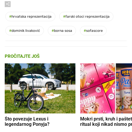
#
hrvatska reprezentacija
#
farski otoci reprezentacija
#
dominik livaković
#
borna sosa
#
sofascore
PROČITAJTE JOŠ
Što povezuje Lexus i
Mokri prsti, kruh i paštet
legendarnog Ponyja?
ritual koji nikad nismo p