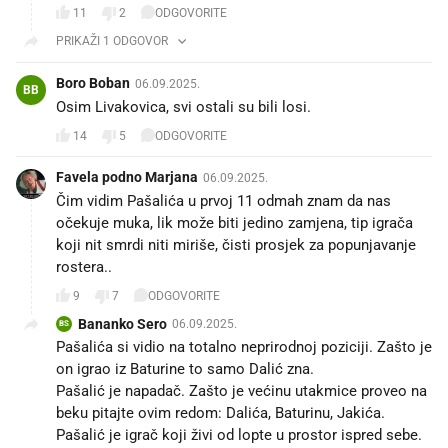
11
2
ODGOVORITE
PRIKAŽI 1 ODGOVOR
Boro Boban
06.09.2025.
BB
Osim Livakovica, svi ostali su bili losi.
14
5
ODGOVORITE
Favela podno Marjana
06.09.2025.
Čim vidim Pašalića u prvoj 11 odmah znam da nas
očekuje muka, lik može biti jedino zamjena, tip igrača
koji nit smrdi niti miriše, čisti prosjek za popunjavanje
rostera..
9
7
ODGOVORITE
Bananko Sero
06.09.2025.
BS
Pašalića si vidio na totalno neprirodnoj poziciji. Zašto je
on igrao iz Baturine to samo Dalić zna.
Pašalić je napadač. Zašto je većinu utakmice proveo na
beku pitajte ovim redom: Dalića, Baturinu, Jakića.
Pašalić je igrač koji živi od lopte u prostor ispred sebe.