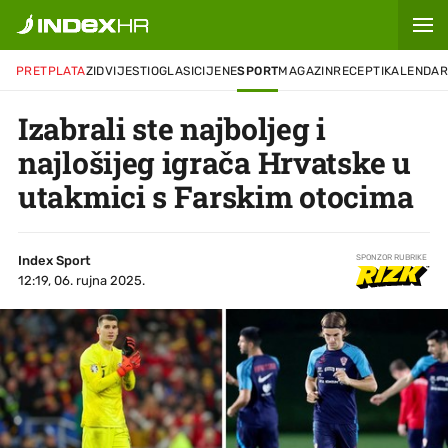
PRETPLATA
ZID
VIJESTI
OGLASI
CIJENE
SPORT
MAGAZIN
RECEPTI
KALENDA
Izabrali ste najboljeg i
najlošijeg igrača Hrvatske u
utakmici s Farskim otocima
Index Sport
SPONZOR RUBRIKE
12:19, 06. rujna 2025.