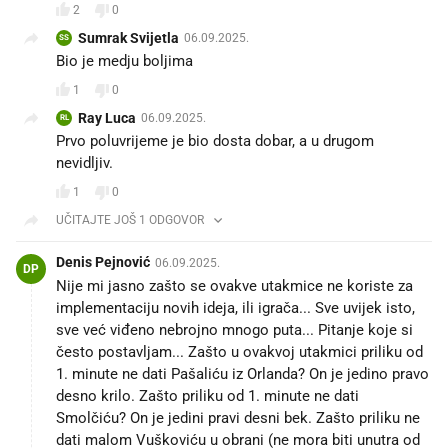
2
0
Sumrak Svijetla
06.09.2025.
SS
Bio je medju boljima
1
0
Ray Luca
06.09.2025.
RL
Prvo poluvrijeme je bio dosta dobar, a u drugom
nevidljiv.
1
0
UČITAJTE JOŠ 1 ODGOVOR
Denis Pejnović
06.09.2025.
DP
Nije mi jasno zašto se ovakve utakmice ne koriste za
implementaciju novih ideja, ili igrača... Sve uvijek isto,
sve već viđeno nebrojno mnogo puta... Pitanje koje si
često postavljam... Zašto u ovakvoj utakmici priliku od
1. minute ne dati Pašaliću iz Orlanda? On je jedino pravo
desno krilo. Zašto priliku od 1. minute ne dati
Smolčiću? On je jedini pravi desni bek. Zašto priliku ne
dati malom Vuškoviću u obrani (ne mora biti unutra od