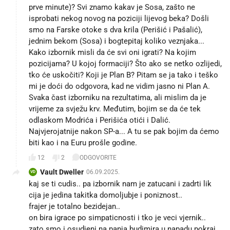
prve minute)? Svi znamo kakav je Sosa, zašto ne
isprobati nekog novog na poziciji lijevog beka? Došli
smo na Farske otoke s dva krila (Perišić i Pašalić),
jednim bekom (Sosa) i bogtepitaj koliko veznjaka...
Kako izbornik misli da će svi oni igrati? Na kojim
pozicijama? U kojoj formaciji? Što ako se netko ozlijedi,
tko će uskočiti? Koji je Plan B? Pitam se ja tako i teško
mi je doći do odgovora, kad ne vidim jasno ni Plan A.
Svaka čast izborniku na rezultatima, ali mislim da je
vrijeme za svježu krv. Međutim, bojim se da će tek
odlaskom Modrića i Perišića otići i Dalić.
Najvjerojatnije nakon SP-a... A tu se pak bojim da ćemo
biti kao i na Euru prošle godine.
12
2
ODGOVORITE
Vault Dweller
06.09.2025.
VD
kaj se ti cudis.. pa izbornik nam je zatucani i zadrti lik
cija je jedina takitka domoljubje i poniznost..
frajer je totalno bezidejan..
on bira igrace po simpaticnosti i tko je veci vjernik..
zato smo i osudjeni na panja budimira u napadu pokraj