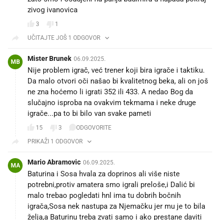
zivog ivanovica
3
1
UČITAJTE JOŠ 1 ODGOVOR
Mister Brunek
06.09.2025.
MB
Nije problem igrač, već trener koji bira igrače i taktiku.
Da malo otvori oči našao bi kvalitetnog beka, ali on još
ne zna hoćemo li igrati 352 ili 433. A nedao Bog da
slučajno isproba na ovakvim tekmama i neke druge
igrače...pa to bi bilo van svake pameti
15
3
ODGOVORITE
PRIKAŽI 1 ODGOVOR
Mario Abramovic
06.09.2025.
MA
Baturina i Sosa hvala za doprinos ali više niste
potrebni,protiv amatera smo igrali preloše,i Dalić bi
malo trebao pogledati hnl ima tu dobrih bočnih
igrača,Sosa nek nastupa za Njemačku jer mu je to bila
želja,a Baturinu treba zvati samo i ako prestane daviti