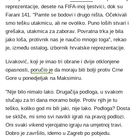
reprezentacije, desete na FIFA-inoj ljestvici, dok su
Farani 141. "Pamte se bodovi i drugo ništa. Očekivali
smo tešku utakmicu, ali ne ovoliko. Puno loših stvari i
grešaka, utakmica za zaborav. Povratna trka je bila
jako loša, protivnik nas je naučio mnogo toga", rekao
je, između ostalog, izbornik hrvatske reprezentacije.
Livaković, koji je imao tri obrane i dvije otklonjene
opasnosti,
poručio je
da moraju biti bolji protiv Crne
Gore u ponedjeljak na Maksimiru.
"Nije bilo nimalo lako. Drugačija podloga, u svakom
slučaju za tri dana moramo bolje. Protiv njih je tu
teško, koliko god mi bili jaki, nije lako. Podloga? Dosta
se skliže, mi smo svi navikli igrati na pravoj podlozi.
Oni svaki vikend vjerojatno igraju na umjetnoj travi.
Dobro je završilo, idemo u Zagreb po pobjedu.