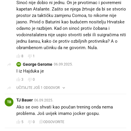
Sinoć nije dobio ni jednu. On je prvotimac i povremeni
kapetan Atalante. Zašto se njega žrtvuje da bi se stvorio
prostor za taktičku zamjenu Comoa, to nikome nije
jasno. Privid o Baturini kao budućem nositelju Hrvatske
odavno je razbijen. Kad on sinoć protiv čobana i
vodoinstalatera nije uspio stvoriti sebi ili suigračima niti
jednu šansu, kako će protiv ozbiljnih protivnika? A o
obrambenom učinku da ne govorim. Nula.
8
1
George Gerome
06.09.2025.
GG
I iz Hajduka je
3
0
UČITAJTE JOŠ 1 ODGOVOR
TJ Bauer
06.09.2025.
TB
Ako se ovo shvati kao poučan trening onda nema
problema. Još uvijek imamo jocker gospu.
5
0
ODGOVORITE