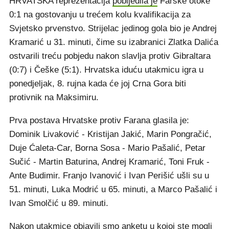
HRVATSKA reprezentacija
pobijedila je
Farske otoke
0:1 na gostovanju u trećem kolu kvalifikacija za
Svjetsko prvenstvo. Strijelac jedinog gola bio je Andrej
Kramarić u 31. minuti, čime su izabranici Zlatka Dalića
ostvarili treću pobjedu nakon slavlja protiv Gibraltara
(0:7) i Češke (5:1). Hrvatska iduću utakmicu igra u
ponedjeljak, 8. rujna kada će joj Crna Gora biti
protivnik na Maksimiru.
Prva postava Hrvatske protiv Farana glasila je:
Dominik Livaković - Kristijan Jakić, Marin Pongračić,
Duje Ćaleta-Car, Borna Sosa - Mario Pašalić, Petar
Sučić - Martin Baturina, Andrej Kramarić, Toni Fruk -
Ante Budimir. Franjo Ivanović i Ivan Perišić ušli su u
51. minuti, Luka Modrić u 65. minuti, a Marco Pašalić i
Ivan Smolčić u 89. minuti.
Nakon utakmice objavili smo
anketu
u kojoj ste mogli