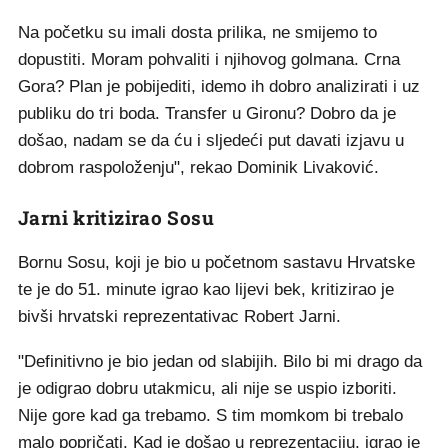
Na početku su imali dosta prilika, ne smijemo to
dopustiti. Moram pohvaliti i njihovog golmana. Crna
Gora? Plan je pobijediti, idemo ih dobro analizirati i uz
publiku do tri boda. Transfer u Gironu? Dobro da je
došao, nadam se da ću i sljedeći put davati izjavu u
dobrom raspoloženju", rekao Dominik Livaković.
Jarni kritizirao Sosu
Bornu Sosu, koji je bio u početnom sastavu Hrvatske
te je do 51. minute igrao kao lijevi bek, kritizirao je
bivši hrvatski reprezentativac Robert Jarni.
"Definitivno je bio jedan od slabijih. Bilo bi mi drago da
je odigrao dobru utakmicu, ali nije se uspio izboriti.
Nije gore kad ga trebamo. S tim momkom bi trebalo
malo popričati. Kad je došao u reprezentaciju, igrao je