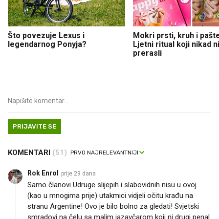
Što povezuje Lexus i
Mokri prsti, kruh i pašt
legendarnog Ponyja?
Ljetni ritual koji nikad 
prerasli
PRIJAVITE SE
KOMENTARI
(51)
Rok Enrol
prije 29 dana
Samo članovi Udruge slijepih i slabovidnih nisu u ovoj
(kao u mnogima prije) utakmici vidjeli očitu krađu na
stranu Argentine! Ovo je bilo bolno za gledati! Svjetski
smradovi na čelu sa malim jazavčarom koji ni drugi penal