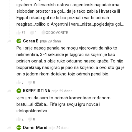
igraćem Zelenarskih ostrva i argentinski napadač ima
slobodan prostor za gol....da je tako zabila Hrvatska ili
Egipat nikada gol ne bi bio priznat i var bi odmah
reagirao...toliko o Argentini i varu...ništa...pogledajte gol...
37
1
ODGOVORITE
Goran B
prije 29 dana
GB
Pa i prije naseg penala ne mogu vjeerovati da nito to
nekmentira, 3-4 sekunde je tajigrac na kojem je kao
pcinjen oenal, s obje ruke odgurno naseg igrača. To nije
biopprekrsaj, nas igrac je pao na koljeno, a ovo sto ga je
on s jedom rkom dotakno toje odmah penal bio.
5
0
KKRFE ISTINA
prije 29 dana
KI
vjeruj mi da sam to odmah komentirao rođenom
bratu....al džaba... Fifa igra svoju igru novca i
idolopoklonstva...
2
0
Damir Marić
prije 29 dana
DM