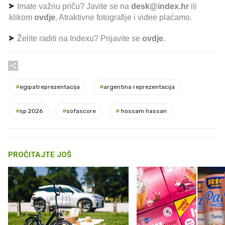
Imate važnu priču? Javite se na
desk@index.hr
ili
klikom
ovdje
. Atraktivne fotografije i videe plaćamo.
Želite raditi na Indexu? Prijavite se
ovdje
.
#
egipatreprezentacija
#
argentina reprezentacija
#
sp 2026
#
sofascore
#
hossam hassan
PROČITAJTE JOŠ