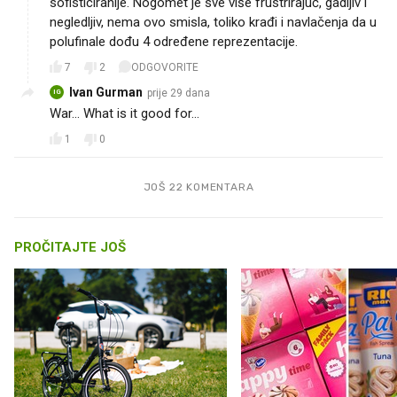
sofisticiranije. Nogomet je sve više frustrirajuć, gadljiv i
negledljiv, nema ovo smisla, toliko krađi i navlačenja da u
polufinale dođu 4 određene reprezentacije.
7
2
ODGOVORITE
Ivan Gurman
prije 29 dana
IG
War... What is it good for...
1
0
JOŠ 22 KOMENTARA
PROČITAJTE JOŠ