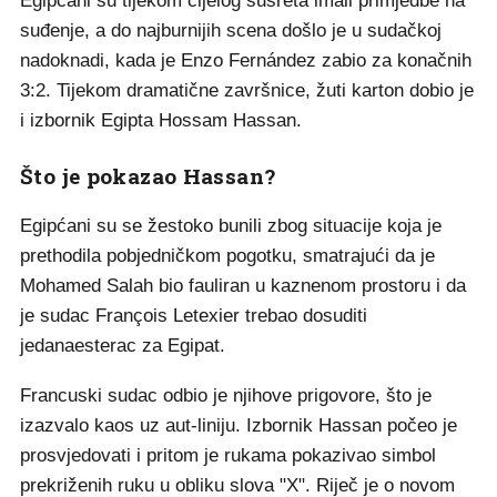
Egipćani su tijekom cijelog susreta imali primjedbe na
suđenje, a do najburnijih scena došlo je u sudačkoj
nadoknadi, kada je Enzo Fernández zabio za konačnih
3:2. Tijekom dramatične završnice, žuti karton dobio je
i izbornik Egipta Hossam Hassan.
Što je pokazao Hassan?
Egipćani su se žestoko bunili zbog situacije koja je
prethodila pobjedničkom pogotku, smatrajući da je
Mohamed Salah bio fauliran u kaznenom prostoru i da
je sudac François Letexier trebao dosuditi
jedanaesterac za Egipat.
Francuski sudac odbio je njihove prigovore, što je
izazvalo kaos uz aut-liniju. Izbornik Hassan počeo je
prosvjedovati i pritom je rukama pokazivao simbol
prekriženih ruku u obliku slova "X". Riječ je o novom