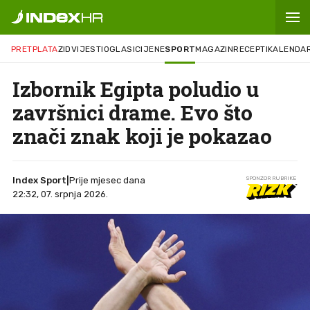
PRETPLATA
ZID
VIJESTI
OGLASI
CIJENE
SPORT
MAGAZIN
RECEPTI
KALENDA
Izbornik Egipta poludio u
završnici drame. Evo što
znači znak koji je pokazao
Index Sport
|
Prije mjesec dana
SPONZOR RUBRIKE
22:32, 07. srpnja 2026.