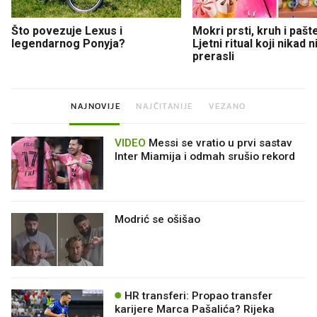
Što povezuje Lexus i
Mokri prsti, kruh i pašt
legendarnog Ponyja?
Ljetni ritual koji nikad 
prerasli
NAJNOVIJE
NAJČITANIJE
VEZANO
VIDEO
Messi se vratio u prvi sastav
Inter Miamija i odmah srušio rekord
Modrić se ošišao
HR transferi: Propao transfer
karijere Marca Pašalića? Rijeka