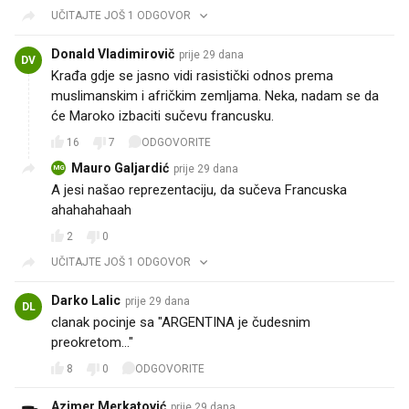
UČITAJTE JOŠ 1 ODGOVOR
Donald Vladimirovič
prije 29 dana
DV
Krađa gdje se jasno vidi rasistički odnos prema
muslimanskim i afričkim zemljama. Neka, nadam se da
će Maroko izbaciti sučevu francusku.
16
7
ODGOVORITE
Mauro Galjardić
prije 29 dana
MG
A jesi našao reprezentaciju, da sučeva Francuska
ahahahahaah
2
0
UČITAJTE JOŠ 1 ODGOVOR
Darko Lalic
prije 29 dana
DL
clanak pocinje sa "ARGENTINA je čudesnim
preokretom..." 🤡🤡🤡🤡
8
0
ODGOVORITE
Azimer Merkatović
prije 29 dana