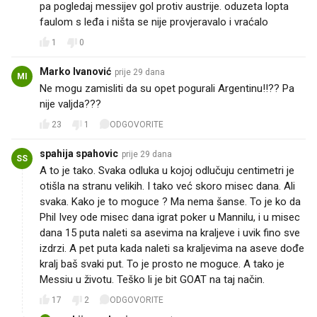
pa pogledaj messijev gol protiv austrije. oduzeta lopta
faulom s leđa i ništa se nije provjeravalo i vraćalo
1
0
Marko Ivanović
prije 29 dana
MI
Ne mogu zamisliti da su opet pogurali Argentinu!!?? Pa
nije valjda???
23
1
ODGOVORITE
spahija spahovic
prije 29 dana
SS
A to je tako. Svaka odluka u kojoj odlučuju centimetri je
otišla na stranu velikih. I tako već skoro misec dana. Ali
svaka. Kako je to moguce ? Ma nema šanse. To je ko da
Phil Ivey ode misec dana igrat poker u Mannilu, i u misec
dana 15 puta naleti sa asevima na kraljeve i uvik fino sve
izdrzi. A pet puta kada naleti sa kraljevima na aseve dođe
kralj baš svaki put. To je prosto ne moguce. A tako je
Messiu u životu. Teško li je bit GOAT na taj način.
17
2
ODGOVORITE