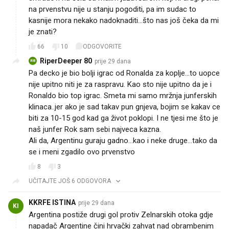
na prvenstvu nije u stanju pogoditi, pa im sudac to
kasnije mora nekako nadoknaditi...što nas još čeka da mi
je znati?
66
10
ODGOVORITE
RiperDeeper 80
prije 29 dana
R8
Pa decko je bio bolji igrac od Ronalda za koplje…to uopce
nije upitno niti je za raspravu. Kao sto nije upitno da je i
Ronaldo bio top igrac. Smeta mi samo mržnja junferskih
klinaca..jer ako je sad takav pun gnjeva, bojim se kakav ce
biti za 10-15 god kad ga život poklopi. I ne tjesi me što je
naš junfer Rok sam sebi najveca kazna.
Ali da, Argentinu guraju gadno…kao i neke druge…tako da
se i meni zgadilo ovo prvenstvo
8
3
UČITAJTE JOŠ 6 ODGOVORA
KKRFE ISTINA
prije 29 dana
KI
Argentina postiže drugi gol protiv Zelnarskih otoka gdje
napadač Argentine čini hrvački zahvat nad obrambenim