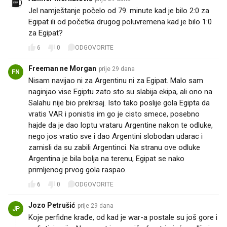
Jel namještanje počelo od 79. minute kad je bilo 2:0 za
Egipat ili od početka drugog poluvremena kad je bilo 1:0
za Egipat?
6
0
ODGOVORITE
Freeman ne Morgan
prije 29 dana
FN
Nisam navijao ni za Argentinu ni za Egipat. Malo sam
naginjao vise Egiptu zato sto su slabija ekipa, ali ono na
Salahu nije bio prekrsaj. Isto tako poslije gola Egipta da
vratis VAR i ponistis im go je cisto smece, posebno
hajde da je dao loptu vrataru Argentine nakon te odluke,
nego jos vratio sve i dao Argentini slobodan udarac i
zamisli da su zabili Argentinci. Na stranu ove odluke
Argentina je bila bolja na terenu, Egipat se nako
primljenog prvog gola raspao.
6
0
ODGOVORITE
Jozo Petrušić
prije 29 dana
JP
Koje perfidne krađe, od kad je war-a postale su još gore i