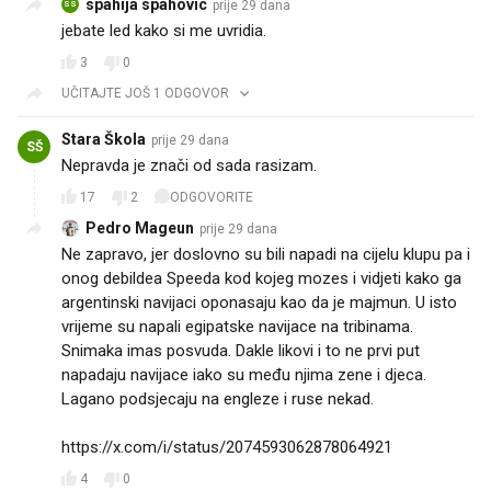
spahija spahovic
prije 29 dana
SS
jebate led kako si me uvridia.
3
0
UČITAJTE JOŠ 1 ODGOVOR
Stara Škola
prije 29 dana
SŠ
Nepravda je znači od sada rasizam.
17
2
ODGOVORITE
Pedro Mageun
prije 29 dana
Ne zapravo, jer doslovno su bili napadi na cijelu klupu pa i
onog debildea Speeda kod kojeg mozes i vidjeti kako ga
argentinski navijaci oponasaju kao da je majmun. U isto
vrijeme su napali egipatske navijace na tribinama.
Snimaka imas posvuda. Dakle likovi i to ne prvi put
napadaju navijace iako su među njima zene i djeca.
Lagano podsjecaju na engleze i ruse nekad.
https://x.com/i/status/2074593062878064921
4
0