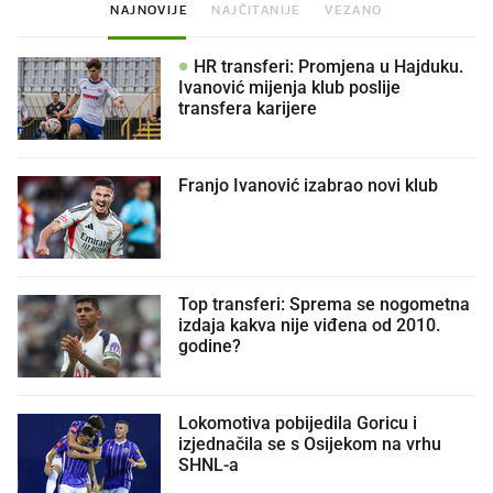
NAJNOVIJE
NAJČITANIJE
VEZANO
HR transferi: Promjena u Hajduku.
Ivanović mijenja klub poslije
transfera karijere
Franjo Ivanović izabrao novi klub
Top transferi: Sprema se nogometna
izdaja kakva nije viđena od 2010.
godine?
Lokomotiva pobijedila Goricu i
izjednačila se s Osijekom na vrhu
SHNL-a