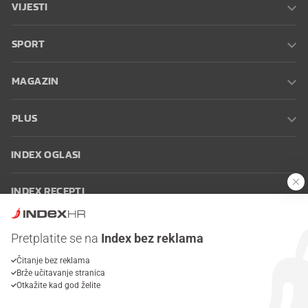
VIJESTI
SPORT
MAGAZIN
PLUS
INDEX OGLASI
INDEX RECEPTI
INFO
Pretplatite se na
Index bez reklama
Čitanje bez reklama
Oglašavanje
Zaposli se na Indexu
Kontakt
Impressum
Uvjeti
Brže učitavanje stranica
korištenja
Postavke kolačića
Otkažite kad god želite