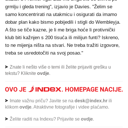
grmlju i gleda trening", izjavio je Davies. "Želim se
samo koncentrirati na utakmicu i osigurati da imamo
dobar plan kako bismo pobijedili i stigli do Wembleyja.
A što se tiče kazne, je li me briga hoće li protivnički
klub biti kažnjen s 200 tisuća ili milijun funti? Iskreno,
to ne mijenja ništa na stvari. Ne treba tražiti izgovore,
treba se usredotočiti na svoj posao."
Znate li nešto više o temi ili želite prijaviti grešku u
tekstu? Kliknite
ovdje
.
Imate važnu priču? Javite se na
desk@index.hr
ili
klikom
ovdje
. Atraktivne fotografije i videe plaćamo.
Želite raditi na Indexu? Prijavite se
ovdje
.