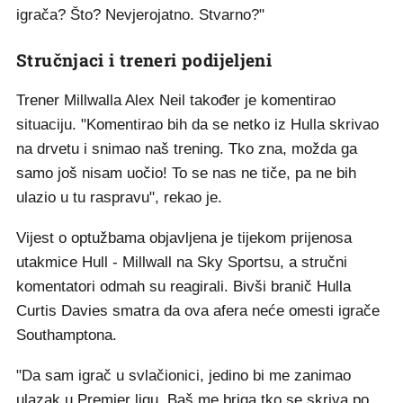
igrača? Što? Nevjerojatno. Stvarno?"
Stručnjaci i treneri podijeljeni
Trener Millwalla Alex Neil također je komentirao
situaciju. "Komentirao bih da se netko iz Hulla skrivao
na drvetu i snimao naš trening. Tko zna, možda ga
samo još nisam uočio! To se nas ne tiče, pa ne bih
ulazio u tu raspravu", rekao je.
Vijest o optužbama objavljena je tijekom prijenosa
utakmice Hull - Millwall na Sky Sportsu, a stručni
komentatori odmah su reagirali. Bivši branič Hulla
Curtis Davies smatra da ova afera neće omesti igrače
Southamptona.
"Da sam igrač u svlačionici, jedino bi me zanimao
ulazak u Premier ligu. Baš me briga tko se skriva po