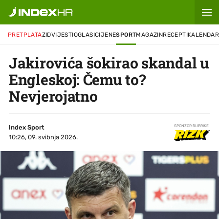
PRETPLATA
ZID
VIJESTI
OGLASI
CIJENE
SPORT
MAGAZIN
RECEPTI
KALENDA
Jakirovića šokirao skandal u
Engleskoj: Čemu to?
Nevjerojatno
Index Sport
SPONZOR RUBRIKE
10:26, 09. svibnja 2026.