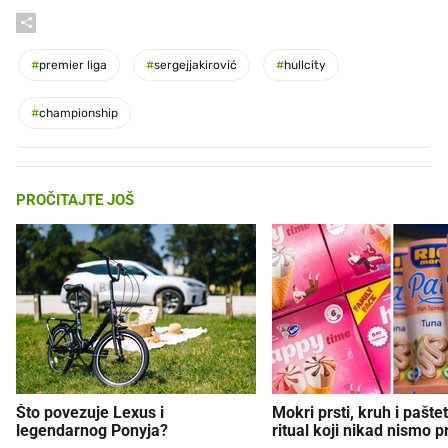
#
premier liga
#
sergejjakirović
#
hullcity
#
championship
PROČITAJTE JOŠ
Što povezuje Lexus i
Mokri prsti, kruh i paštet
legendarnog Ponyja?
ritual koji nikad nismo p