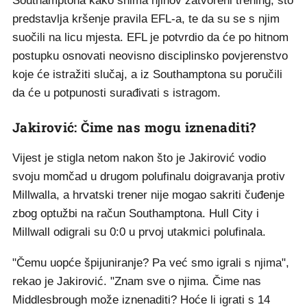
Southamptona kako snima njihov zatvoreni trening, što
predstavlja kršenje pravila EFL-a, te da su se s njim
suočili na licu mjesta. EFL je potvrdio da će po hitnom
postupku osnovati neovisno disciplinsko povjerenstvo
koje će istražiti slučaj, a iz Southamptona su poručili
da će u potpunosti surađivati s istragom.
Jakirović: Čime nas mogu iznenaditi?
Vijest je stigla netom nakon što je Jakirović vodio
svoju momčad u drugom polufinalu doigravanja protiv
Millwalla, a hrvatski trener nije mogao sakriti čuđenje
zbog optužbi na račun Southamptona. Hull City i
Millwall odigrali su 0:0 u prvoj utakmici polufinala.
"Čemu uopće špijuniranje? Pa već smo igrali s njima",
rekao je Jakirović. "Znam sve o njima. Čime nas
Middlesbrough može iznenaditi? Hoće li igrati s 14