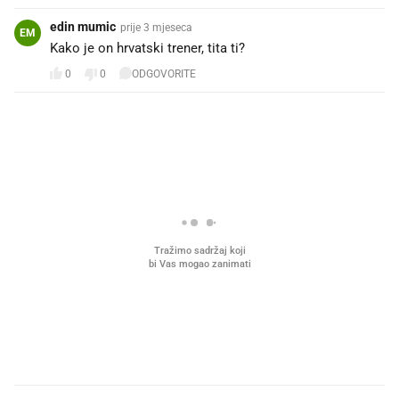
edin mumic
prije 3 mjeseca
EM
Kako je on hrvatski trener, tita ti?
0
0
ODGOVORITE
PROČITAJTE JOŠ
Što povezuje Lexus i
Mokri prsti, kruh i paštet
legendarnog Ponyja?
ritual koji nikad nismo p