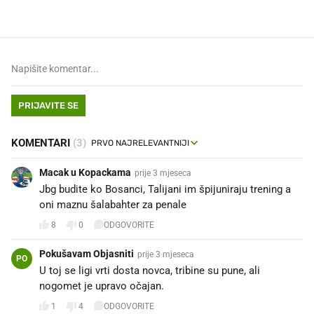
PRIJAVITE SE
KOMENTARI
(3)
Macak u Kopackama
prije 3 mjeseca
Jbg budite ko Bosanci, Talijani im špijuniraju trening a
oni maznu šalabahter za penale
8
0
ODGOVORITE
Pokušavam Objasniti
prije 3 mjeseca
PO
U toj se ligi vrti dosta novca, tribine su pune, ali
nogomet je upravo očajan.
1
4
ODGOVORITE