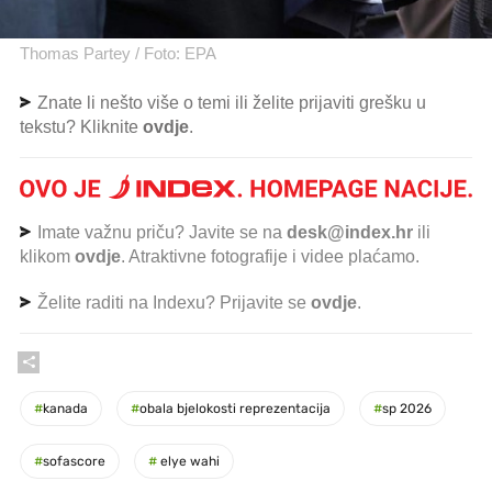
Thomas Partey / Foto: EPA
Znate li nešto više o temi ili želite prijaviti grešku u
tekstu? Kliknite
ovdje
.
Imate važnu priču? Javite se na
desk@index.hr
ili
klikom
ovdje
. Atraktivne fotografije i videe plaćamo.
Želite raditi na Indexu? Prijavite se
ovdje
.
#
kanada
#
obala bjelokosti reprezentacija
#
sp 2026
#
sofascore
#
elye wahi