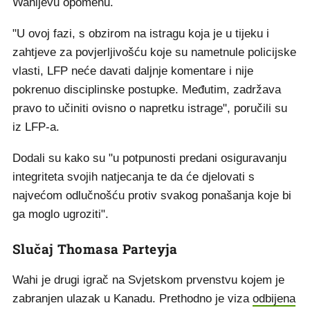
Wahijevu opomenu.
"U ovoj fazi, s obzirom na istragu koja je u tijeku i
zahtjeve za povjerljivošću koje su nametnule policijske
vlasti, LFP neće davati daljnje komentare i nije
pokrenuo disciplinske postupke. Međutim, zadržava
pravo to učiniti ovisno o napretku istrage", poručili su
iz LFP-a.
Dodali su kako su "u potpunosti predani osiguravanju
integriteta svojih natjecanja te da će djelovati s
najvećom odlučnošću protiv svakog ponašanja koje bi
ga moglo ugroziti".
Slučaj Thomasa Parteyja
Wahi je drugi igrač na Svjetskom prvenstvu kojem je
zabranjen ulazak u Kanadu. Prethodno je viza
odbijena