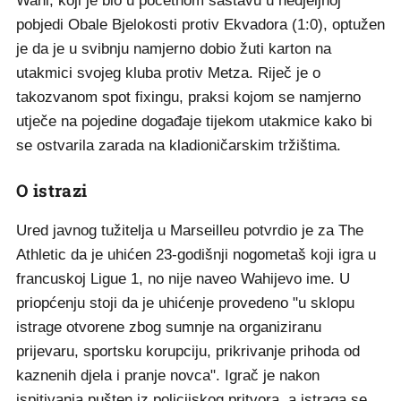
Wahi, koji je bio u početnom sastavu u nedjeljnoj
pobjedi Obale Bjelokosti protiv Ekvadora (1:0), optužen
je da je u svibnju namjerno dobio žuti karton na
utakmici svojeg kluba protiv Metza. Riječ je o
takozvanom spot fixingu, praksi kojom se namjerno
utječe na pojedine događaje tijekom utakmice kako bi
se ostvarila zarada na kladioničarskim tržištima.
O istrazi
Ured javnog tužitelja u Marseilleu potvrdio je za The
Athletic da je uhićen 23-godišnji nogometaš koji igra u
francuskoj Ligue 1, no nije naveo Wahijevo ime. U
priopćenju stoji da je uhićenje provedeno "u sklopu
istrage otvorene zbog sumnje na organiziranu
prijevaru, sportsku korupciju, prikrivanje prihoda od
kaznenih djela i pranje novca". Igrač je nakon
ispitivanja pušten iz policijskog pritvora, a istraga se