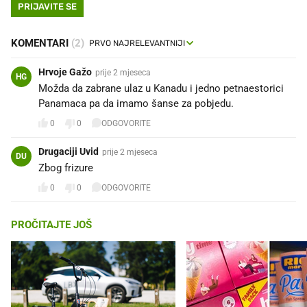
PRIJAVITE SE
KOMENTARI
(2)
Hrvoje Gažo
prije 2 mjeseca
HG
Možda da zabrane ulaz u Kanadu i jedno petnaestorici
Panamaca pa da imamo šanse za pobjedu.
0
0
ODGOVORITE
Drugaciji Uvid
prije 2 mjeseca
DU
Zbog frizure
0
0
ODGOVORITE
PROČITAJTE JOŠ