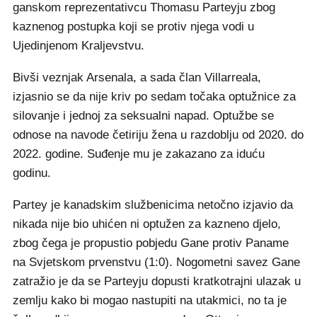
ganskom reprezentativcu Thomasu Parteyju zbog
kaznenog postupka koji se protiv njega vodi u
Ujedinjenom Kraljevstvu.
Bivši veznjak Arsenala, a sada član Villarreala,
izjasnio se da nije kriv po sedam točaka optužnice za
silovanje i jednoj za seksualni napad. Optužbe se
odnose na navode četiriju žena u razdoblju od 2020. do
2022. godine. Suđenje mu je zakazano za iduću
godinu.
Partey je kanadskim službenicima netočno izjavio da
nikada nije bio uhićen ni optužen za kazneno djelo,
zbog čega je propustio pobjedu Gane protiv Paname
na Svjetskom prvenstvu (1:0). Nogometni savez Gane
zatražio je da se Parteyju dopusti kratkotrajni ulazak u
zemlju kako bi mogao nastupiti na utakmici, no ta je