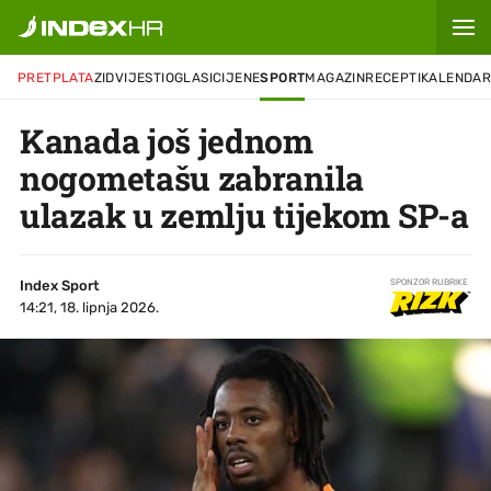
PRETPLATA
ZID
VIJESTI
OGLASI
CIJENE
SPORT
MAGAZIN
RECEPTI
KALENDA
Kanada još jednom
nogometašu zabranila
ulazak u zemlju tijekom SP-a
Index Sport
SPONZOR RUBRIKE
14:21, 18. lipnja 2026.