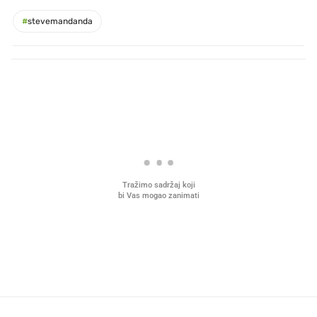
#
stevemandanda
PROČITAJTE JOŠ
Što povezuje Lexus i
Mokri prsti, kruh i paštet
legendarnog Ponyja?
ritual koji nikad nismo p