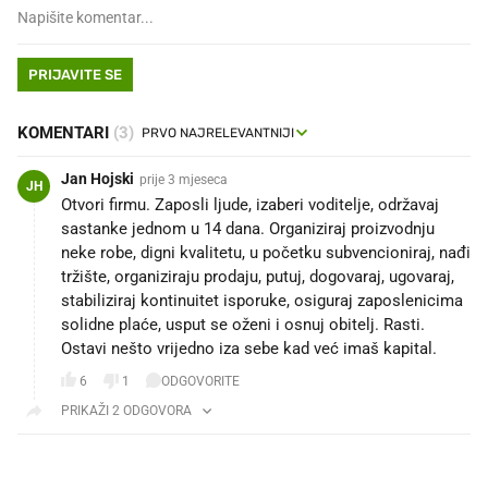
PRIJAVITE SE
KOMENTARI
(3)
Jan Hojski
prije 3 mjeseca
JH
Otvori firmu. Zaposli ljude, izaberi voditelje, održavaj
sastanke jednom u 14 dana. Organiziraj proizvodnju
neke robe, digni kvalitetu, u početku subvencioniraj, nađi
tržište, organiziraju prodaju, putuj, dogovaraj, ugovaraj,
stabiliziraj kontinuitet isporuke, osiguraj zaposlenicima
solidne plaće, usput se oženi i osnuj obitelj. Rasti.
Ostavi nešto vrijedno iza sebe kad već imaš kapital.
6
1
ODGOVORITE
PRIKAŽI 2 ODGOVORA
PROČITAJTE JOŠ