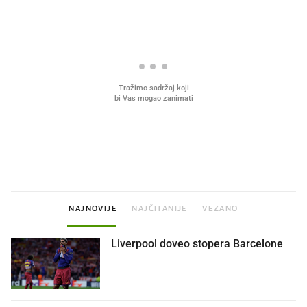
Što povezuje Lexus i
Mokri prsti, kruh i paštet
legendarnog Ponyja?
ritual koji nikad nismo p
NAJNOVIJE
NAJČITANIJE
VEZANO
Liverpool doveo stopera Barcelone