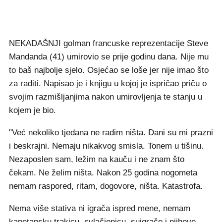
NEKADAŠNJI golman francuske reprezentacije Steve
Mandanda (41) umirovio se prije godinu dana. Nije mu
to baš najbolje sjelo. Osjećao se loše jer nije imao što
za raditi. Napisao je i knjigu u kojoj je ispričao priču o
svojim razmišljanjima nakon umirovljenja te stanju u
kojem je bio.
"Već nekoliko tjedana ne radim ništa. Dani su mi prazni
i beskrajni. Nemaju nikakvog smisla. Tonem u tišinu.
Nezaposlen sam, ležim na kauču i ne znam što
čekam. Ne želim ništa. Nakon 25 godina nogometa
nemam raspored, ritam, dogovore, ništa. Katastrofa.
Nema više stativa ni igrača ispred mene, nemam
kapetansku trakicu, svlačionicu, suigrače i njihove