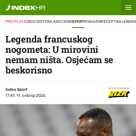
PRETPLATA
ZID
VIJESTI
OGLASI
CIJENE
SPORT
MAGAZIN
RECEPTI
KALENDA
Legenda francuskog
nogometa: U mirovini
nemam ništa. Osjećam se
beskorisno
Index Sport
SPONZOR RUBRIKE
17:47, 11. svibnja 2026.