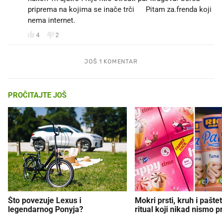
priprema na kojima se inače trči😀 Pitam za.frenda koji
nema internet.
4
2
JOŠ 1 KOMENTAR
PROČITAJTE JOŠ
Što povezuje Lexus i
Mokri prsti, kruh i paštet
legendarnog Ponyja?
ritual koji nikad nismo p