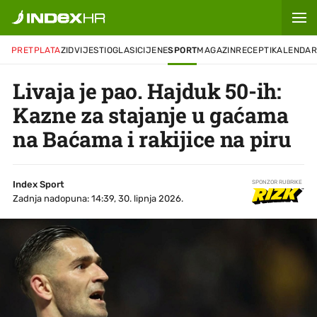
PRETPLATA
ZID
VIJESTI
OGLASI
CIJENE
SPORT
MAGAZIN
RECEPTI
KALENDA
Livaja je pao. Hajduk 50-ih:
Kazne za stajanje u gaćama
na Baćama i rakijice na piru
Index Sport
SPONZOR RUBRIKE
Zadnja nadopuna: 14:39, 30. lipnja 2026.