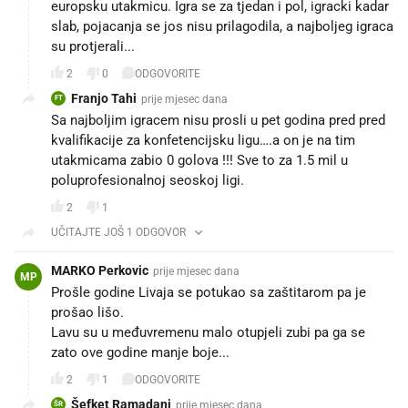
europsku utakmicu. Igra se za tjedan i pol, igracki kadar
slab, pojacanja se jos nisu prilagodila, a najboljeg igraca
su protjerali...
2
0
ODGOVORITE
Franjo Tahi
prije mjesec dana
FT
Sa najboljim igracem nisu prosli u pet godina pred pred
kvalifikacije za konfetencijsku ligu….a on je na tim
utakmicama zabio 0 golova !!! Sve to za 1.5 mil u
poluprofesionalnoj seoskoj ligi.
2
1
UČITAJTE JOŠ 1 ODGOVOR
MARKO Perkovic
prije mjesec dana
MP
Prošle godine Livaja se potukao sa zaštitarom pa je
prošao lišo.
Lavu su u međuvremenu malo otupjeli zubi pa ga se
zato ove godine manje boje...
2
1
ODGOVORITE
Šefket Ramadani
prije mjesec dana
ŠR