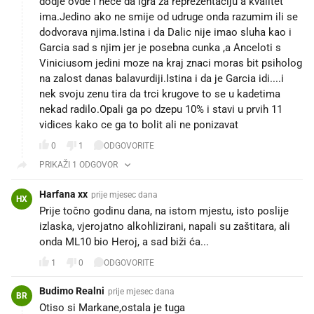
dodje ovde i nece da igra za reprezentaciju a kvalitet
ima.Jedino ako ne smije od udruge onda razumim ili se
dodvorava njima.Istina i da Dalic nije imao sluha kao i
Garcia sad s njim jer je posebna cunka ,a Anceloti s
Viniciusom jedini moze na kraj znaci moras bit psiholog
na zalost danas balavurdiji.Istina i da je Garcia idi....i
nek svoju zenu tira da trci krugove to se u kadetima
nekad radilo.Opali ga po dzepu 10% i stavi u prvih 11
vidices kako ce ga to bolit ali ne ponizavat
0
1
ODGOVORITE
PRIKAŽI 1 ODGOVOR
Harfana xx
prije mjesec dana
HX
Prije točno godinu dana, na istom mjestu, isto poslije
izlaska, vjerojatno alkohlizirani, napali su zaštitara, ali
onda ML10 bio Heroj, a sad biži ća...
1
0
ODGOVORITE
Budimo Realni
prije mjesec dana
BR
Otiso si Markane,ostala je tuga