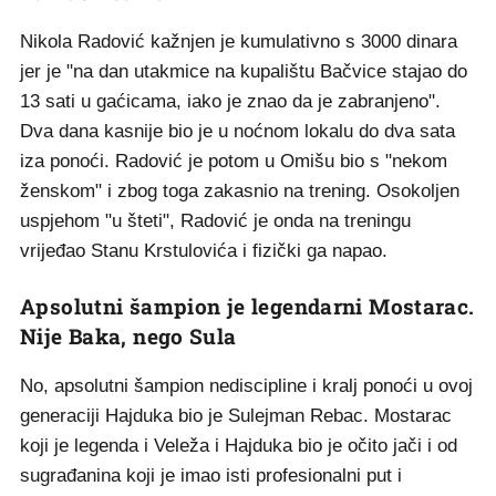
Nikola Radović kažnjen je kumulativno s 3000 dinara
jer je "na dan utakmice na kupalištu Bačvice stajao do
13 sati u gaćicama, iako je znao da je zabranjeno".
Dva dana kasnije bio je u noćnom lokalu do dva sata
iza ponoći. Radović je potom u Omišu bio s "nekom
ženskom" i zbog toga zakasnio na trening. Osokoljen
uspjehom "u šteti", Radović je onda na treningu
vrijeđao Stanu Krstulovića i fizički ga napao.
Apsolutni šampion je legendarni Mostarac.
Nije Baka, nego Sula
No, apsolutni šampion nediscipline i kralj ponoći u ovoj
generaciji Hajduka bio je Sulejman Rebac. Mostarac
koji je legenda i Veleža i Hajduka bio je očito jači i od
sugrađanina koji je imao isti profesionalni put i