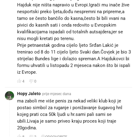
Hajduk nije ništa napravio u Evropi.Igrači mu inače žive
nesportski preko ljeta,dođu nespremni na pripreme,a
tamo se često bančilo do kasna,često bi bili vvani na
pivici do kasnih sati i onda redovito u Evropskim
kvalifikacijama ispadali od totalnih autsajdera,jer se
nisu mogli kretati po terenu.
Prije petnaestak godina cijelo ljeto Srđan Lakić je
trenirao od 8 do 11 cijelo ljeto Svaki dan.Čovjek je bio 3
strijelac Bundes lige i dolazio spreman.A Hajdukovci bi
formu uhvatili u listopadu 2 mjeseca nakon što bi ispali
iz Evrope.
4
0
Hopy Jaleto
prije mjesec dana
ma zaboli me više penis za nekad veliki klub koji je
postao simbol za ruganje i ponižavanje šugavog hnl
kojeg prati cca 50k ljudi u hr.sami pali sami se
ubili.Livaja je samo priveo kraju proces koji traje
20godina.
8
2
ODGOVORITE