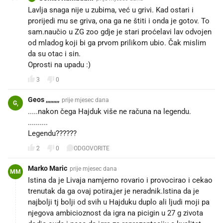
Lavlja snaga nije u zubima, već u grivi. Kad ostari i
prorijedi mu se griva, ona ga ne štiti i onda je gotov. To
sam.naučio u ZG zoo gdje je stari proćelavi lav odvojen
od mladog koji bi ga prvom prilikom ubio. Čak mislim
da su otac i sin.
Oprosti na upadu :)
3
0
Geos ,,,,,,,,,
prije mjesec dana
G,
.....nakon čega Hajduk više ne računa na legendu.
..........
Legendu??????
2
0
ODGOVORITE
Marko Maric
prije mjesec dana
MM
Istina da je Livaja namjerno rovario i provocirao i cekao
trenutak da ga ovaj potira,jer je neradnik.Istina da je
najbolji tj bolji od svih u Hajduku duplo ali ljudi moji pa
njegova ambicioznost da igra na picigin u 27 g zivota