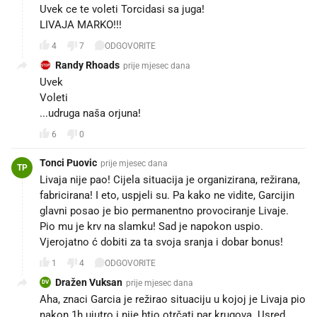
Uvek ce te voleti Torcidasi sa juga!
LIVAJA MARKO!!!
4
7
ODGOVORITE
Randy Rhoads
prije mjesec dana
Uvek
Voleti
...udruga naša orjuna!
6
0
Tonci Puovic
prije mjesec dana
TP
Livaja nije pao! Cijela situacija je organizirana, režirana,
fabricirana! I eto, uspjeli su. Pa kako ne vidite, Garcijin
glavni posao je bio permanentno provociranje Livaje.
Pio mu je krv na slamku! Sad je napokon uspio.
Vjerojatno ć dobiti za ta svoja sranja i dobar bonus!
1
4
ODGOVORITE
Dražen Vuksan
prije mjesec dana
DV
Aha, znaci Garcia je režirao situaciju u kojoj je Livaja pio
nakon 1h ujutro i nije htio otrčati par krugova. Usred