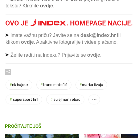
tekstu? Kliknite
ovdje
.
Imate važnu priču? Javite se na
desk@index.hr
ili
klikom
ovdje
. Atraktivne fotografije i videe plaćamo.
Želite raditi na Indexu? Prijavite se
ovdje
.
#
nk hajduk
#
frane matošić
#
marko livaja
#
supersport hnl
#
sulejman rebac
PROČITAJTE JOŠ