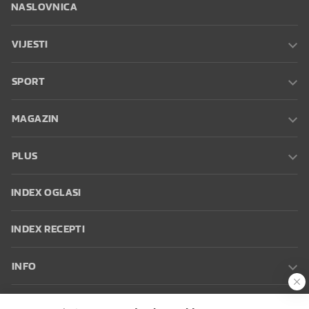
NASLOVNICA
VIJESTI
SPORT
MAGAZIN
PLUS
INDEX OGLASI
INDEX RECEPTI
INFO
Oglašavanje
Zaposli se na Indexu
Kontakt
Impressum
Uvjeti