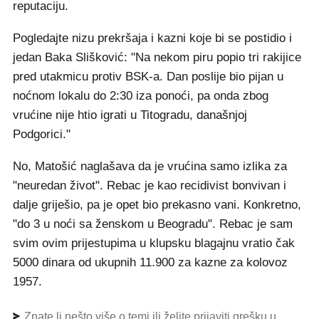
reputaciju.
Pogledajte nizu prekršaja i kazni koje bi se postidio i
jedan Baka Slišković: "Na nekom piru popio tri rakijice
pred utakmicu protiv BSK-a. Dan poslije bio pijan u
noćnom lokalu do 2:30 iza ponoći, pa onda zbog
vrućine nije htio igrati u Titogradu, današnjoj
Podgorici."
No, Matošić naglašava da je vrućina samo izlika za
"neuredan život". Rebac je kao recidivist bonvivan i
dalje griješio, pa je opet bio prekasno vani. Konkretno,
"do 3 u noći sa ženskom u Beogradu". Rebac je sam
svim ovim prijestupima u klupsku blagajnu vratio čak
5000 dinara od ukupnih 11.900 za kazne za kolovoz
1957.
Znate li nešto više o temi ili želite prijaviti grešku u