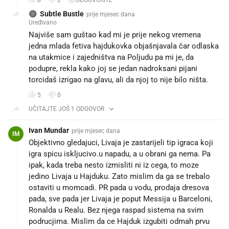
Subtle Bustle
prije mjesec dana
Uređivano
Najviše sam guštao kad mi je prije nekog vremena
jedna mlada fetiva hajdukovka objašnjavala čar odlaska
na utakmice i zajedništva na Poljudu pa mi je, da
podupre, rekla kako joj se jedan nadroksani pijani
torcidaš izrigao na glavu, ali da njoj to nije bilo ništa.
5
0
UČITAJTE JOŠ 1 ODGOVOR
Ivan Mundar
prije mjesec dana
IM
Objektivno gledajuci, Livaja je zastarijeli tip igraca koji
igra spicu iskljucivo.u napadu, a u obrani ga nema. Pa
ipak, kada treba nesto izmisliti ni iz cega, to moze
jedino Livaja u Hajduku. Zato mislim da ga se trebalo
ostaviti u momcadi. PR pada u vodu, prodaja dresova
pada, sve pada jer Livaja je poput Messija u Barceloni,
Ronalda u Realu. Bez njega raspad sistema na svim
podrucjima. Mislim da ce Hajduk izgubiti odmah prvu