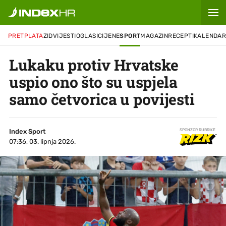
PRETPLATA
ZID
VIJESTI
OGLASI
CIJENE
SPORT
MAGAZIN
RECEPTI
KALENDA
Lukaku protiv Hrvatske
uspio ono što su uspjela
samo četvorica u povijesti
Index Sport
SPONZOR RUBRIKE
07:36, 03. lipnja 2026.