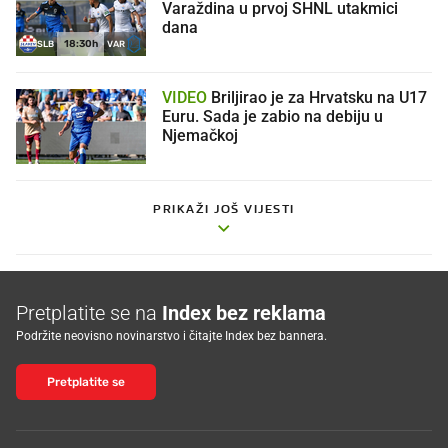
Varaždina u prvoj SHNL utakmici
dana
18:30h
SLB
VAR
VIDEO
Briljirao je za Hrvatsku na U17
Euru. Sada je zabio na debiju u
Njemačkoj
PRIKAŽI JOŠ VIJESTI
Pretplatite se na
Index bez reklama
Podržite neovisno novinarstvo i čitajte Index bez bannera.
Pretplatite se