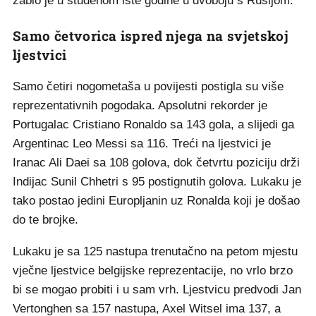
zabio je u studenom iste godine u dvoboju s Rusijom.
Samo četvorica ispred njega na svjetskoj
ljestvici
Samo četiri nogometaša u povijesti postigla su više
reprezentativnih pogodaka. Apsolutni rekorder je
Portugalac Cristiano Ronaldo sa 143 gola, a slijedi ga
Argentinac Leo Messi sa 116. Treći na ljestvici je
Iranac Ali Daei sa 108 golova, dok četvrtu poziciju drži
Indijac Sunil Chhetri s 95 postignutih golova. Lukaku je
tako postao jedini Europljanin uz Ronalda koji je došao
do te brojke.
Lukaku je sa 125 nastupa trenutačno na petom mjestu
vječne ljestvice belgijske reprezentacije, no vrlo brzo
bi se mogao probiti i u sam vrh. Ljestvicu predvodi Jan
Vertonghen sa 157 nastupa, Axel Witsel ima 137, a