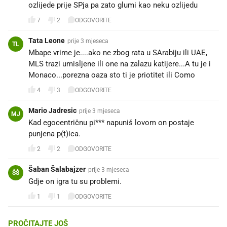
ozlijede prije SPja pa zato glumi kao neku ozlijedu
7
2
ODGOVORITE
Tata Leone
prije 3 mjeseca
TL
Mbape vrime je....ako ne zbog rata u SArabiju ili UAE,
MLS trazi umisljene ili one na zalazu katijere...A tu je i
Monaco...porezna oaza sto ti je priotitet ili Como
4
3
ODGOVORITE
Mario Jadresic
prije 3 mjeseca
MJ
Kad egocentričnu pi*** napuniš lovom on postaje
punjena p(t)ica.
2
2
ODGOVORITE
Šaban Šalabajzer
prije 3 mjeseca
ŠŠ
Gdje on igra tu su problemi.
1
1
ODGOVORITE
PROČITAJTE JOŠ