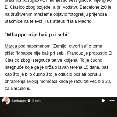
utakmici postigao 41 i namjestio šest golova, nije igrao
El Clasico zbog ozljede, a pri vodstvu Barcelone 2:0 je
na društvenim mrežama objavio fotografiju prijenosa
utakmice na televiziji uz status "Hala Madrid."
"Mbappe nije baš pri sebi"
Marca
pod napomenom "Zemljo, otvori se" o tome
piše: "Mbappe nije baš pri sebi. Francuz je propustio El
Clasico zbog istegnuća tetive koljena. To je čudno
istegnuće koje ga je držalo izvan terena 15 dana, baš
kao što je bilo čudno što je odlučio poslati poruku
ohrabrenja svojoj momčadi kada je rezultat već bio 2:0
za Barcelonu.