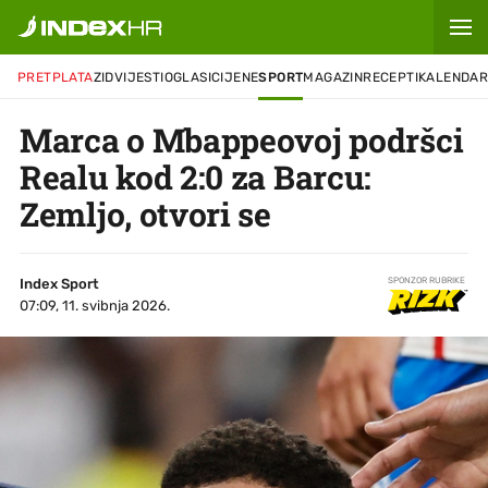
PRETPLATA
ZID
VIJESTI
OGLASI
CIJENE
SPORT
MAGAZIN
RECEPTI
KALENDA
Marca o Mbappeovoj podršci
Realu kod 2:0 za Barcu:
Zemljo, otvori se
Index Sport
SPONZOR RUBRIKE
07:09, 11. svibnja 2026.