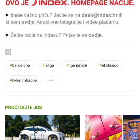
Imate važnu priču? Javite se na
desk@index.hr
ili
klikom
ovdje
. Atraktivne fotografije i videe plaćamo.
Želite raditi na Indexu? Prijavite se
ovdje
.
#
barcelona
#
laliga
#
lige petice
#
el clasico
#
kylianmbappe
PROČITAJTE JOŠ