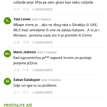
ozlijede prije SPja pa zato glumi kao neku ozlijedu
7
2
ODGOVORITE
Tata Leone
prije 3 mjeseca
TL
Mbape vrime je....ako ne zbog rata u SArabiju ili UAE,
MLS trazi umisljene ili one na zalazu katijere...A tu je i
Monaco...porezna oaza sto ti je priotitet ili Como
4
3
ODGOVORITE
Mario Jadresic
prije 3 mjeseca
MJ
Kad egocentričnu pi*** napuniš lovom on postaje
punjena p(t)ica.
2
2
ODGOVORITE
Šaban Šalabajzer
prije 3 mjeseca
ŠŠ
Gdje on igra tu su problemi.
1
1
ODGOVORITE
PROČITAJTE JOŠ