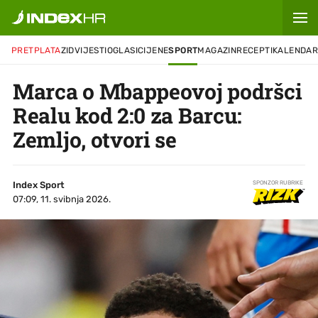
PRETPLATA
ZID
VIJESTI
OGLASI
CIJENE
SPORT
MAGAZIN
RECEPTI
KALENDA
Marca o Mbappeovoj podršci
Realu kod 2:0 za Barcu:
Zemljo, otvori se
Index Sport
SPONZOR RUBRIKE
07:09, 11. svibnja 2026.