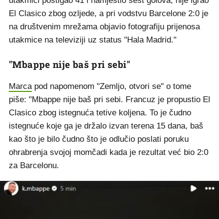
utakmici postigao 41 i namjestio šest golova, nije igrao
El Clasico zbog ozljede, a pri vodstvu Barcelone 2:0 je
na društvenim mrežama objavio fotografiju prijenosa
utakmice na televiziji uz status "Hala Madrid."
"Mbappe nije baš pri sebi"
Marca
pod napomenom "Zemljo, otvori se" o tome
piše: "Mbappe nije baš pri sebi. Francuz je propustio El
Clasico zbog istegnuća tetive koljena. To je čudno
istegnuće koje ga je držalo izvan terena 15 dana, baš
kao što je bilo čudno što je odlučio poslati poruku
ohrabrenja svojoj momčadi kada je rezultat već bio 2:0
za Barcelonu.