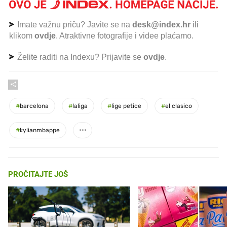
Imate važnu priču? Javite se na
desk@index.hr
ili
klikom
ovdje
. Atraktivne fotografije i videe plaćamo.
Želite raditi na Indexu? Prijavite se
ovdje
.
#
barcelona
#
laliga
#
lige petice
#
el clasico
#
kylianmbappe
PROČITAJTE JOŠ