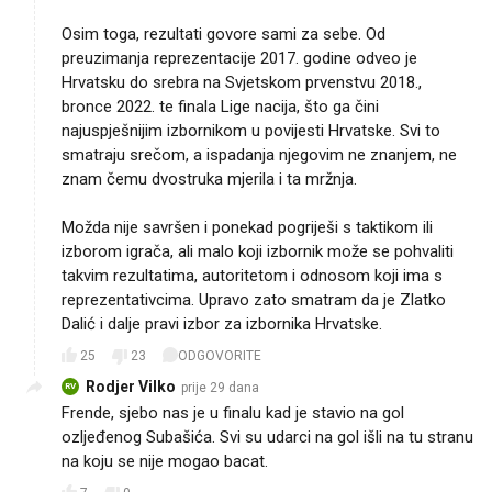
Osim toga, rezultati govore sami za sebe. Od
preuzimanja reprezentacije 2017. godine odveo je
Hrvatsku do srebra na Svjetskom prvenstvu 2018.,
bronce 2022. te finala Lige nacija, što ga čini
najuspješnijim izbornikom u povijesti Hrvatske. Svi to
smatraju srečom, a ispadanja njegovim ne znanjem, ne
znam čemu dvostruka mjerila i ta mržnja.
Možda nije savršen i ponekad pogriješi s taktikom ili
izborom igrača, ali malo koji izbornik može se pohvaliti
takvim rezultatima, autoritetom i odnosom koji ima s
reprezentativcima. Upravo zato smatram da je Zlatko
Dalić i dalje pravi izbor za izbornika Hrvatske.
25
23
ODGOVORITE
Rodjer Vilko
prije 29 dana
RV
Frende, sjebo nas je u finalu kad je stavio na gol
ozljeđenog Subašića. Svi su udarci na gol išli na tu stranu
na koju se nije mogao bacat.