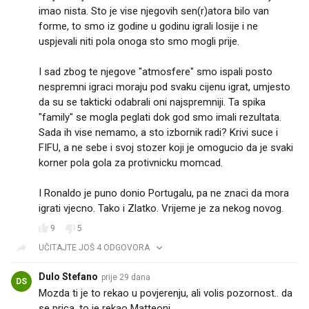
imao nista. Sto je vise njegovih sen(r)atora bilo van
forme, to smo iz godine u godinu igrali losije i ne
uspjevali niti pola onoga sto smo mogli prije.
I sad zbog te njegove "atmosfere" smo ispali posto
nespremni igraci moraju pod svaku cijenu igrat, umjesto
da su se takticki odabrali oni najspremniji. Ta spika
"family" se mogla peglati dok god smo imali rezultata.
Sada ih vise nemamo, a sto izbornik radi? Krivi suce i
FIFU, a ne sebe i svoj stozer koji je omogucio da je svaki
korner pola gola za protivnicku momcad.
I Ronaldo je puno donio Portugalu, pa ne znaci da mora
igrati vjecno. Tako i Zlatko. Vrijeme je za nekog novog.
9
5
UČITAJTE JOŠ 4 ODGOVORA
Dulo Stefano
prije 29 dana
DS
Mozda ti je to rekao u povjerenju, ali volis pozornost.. da
se prica, to je rekao Matteoni...