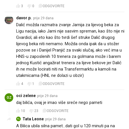
3
0
ODGOVORITE
davor p.
prije 29 dana
Dalić možda razmatra zvanje Jarnija za lijevog beka za
Ligu nacija, iako Jarni nije sasvim spreman, kao što nije ni
Gvardiol, ali eto kao što tvrdi šef struke Dalić drugog
lijevog beka niti nemamo. Možda onda ipak da u stožer
pozove se i Danijel Pranjić za svaki slučaj, ako već ima u
HNS-u zaposlenih 10 trenera za golmana može i barem
jednog Kustić angažirat trenera za lijeve bekove jer Dalić
ih ne može locirati niti na Transfermarktu a kamoli na
utakmicama (HNL ne dolazi u obzir)
4
1
ODGOVORITE
oci zelene
prije 29 dana
OZ
daj bilića, ovaj je imao više sreće nego pameti
10
23
ODGOVORITE
Tata Leone
prije 29 dana
TL
A Bilica ubila silna pamet...dati gol u 120 minuti pa na