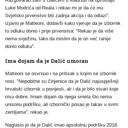
Razgovarao sam s Dalićem u Madridu na oproštaju
Luke Modrića od Reala i rekao mi je da će mu
Svjetsko prvenstvo biti zadnja akcija i da odlazi",
izjavio je Matteoni, dodavši kako vjeruje da je izbornik
tu odluku donio i prije prvenstva: "Rekao je da više
nema svježinu, tako da mislim da je on već ranije
donio odluku".
Ima dojam da je Dalić umoran
Matteoni se osvrnuo i na pritisak s kojim se izbornik
nosi. "Nepobitne su činjenice da je Dalić najuspješniji
hrvatski izbornik u povijesti, ali i da je bilo stvari koje
nisu dobre. Imam dojam da njega smeta što nema
unisonu podršku, ali izbornički posao je takav u svim
zemljama", rekao je.
Naglasio je da je Dalić imao apsolutnu podršku 2018.