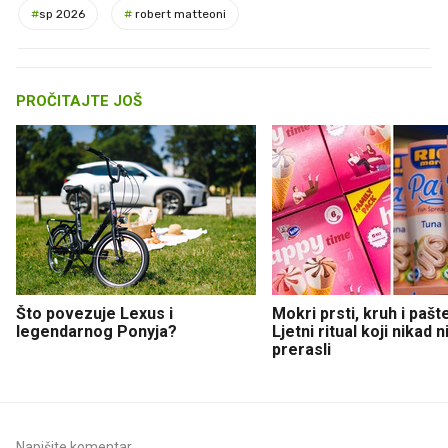
#
sp 2026
#
robert matteoni
PROČITAJTE JOŠ
Što povezuje Lexus i
Mokri prsti, kruh i pašt
legendarnog Ponyja?
Ljetni ritual koji nikad 
prerasli