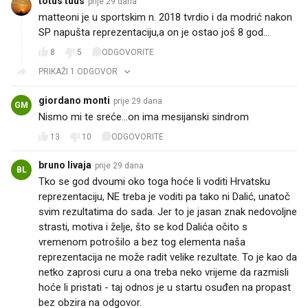
totus tuus
prije 29 dana
matteoni je u sportskim n. 2018 tvrdio i da modrić nakon
SP napušta reprezentaciju,a on je ostao još 8 god...
8
5
ODGOVORITE
PRIKAŽI 1 ODGOVOR
giordano monti
prije 29 dana
GM
Nismo mi te sreće...on ima mesijanski sindrom
13
10
ODGOVORITE
bruno livaja
prije 29 dana
BL
Tko se god dvoumi oko toga hoće li voditi Hrvatsku
reprezentaciju, NE treba je voditi pa tako ni Dalić, unatoč
svim rezultatima do sada. Jer to je jasan znak nedovoljne
strasti, motiva i želje, što se kod Dalića očito s
vremenom potrošilo a bez tog elementa naša
reprezentacija ne može radit velike rezultate. To je kao da
netko zaprosi curu a ona treba neko vrijeme da razmisli
hoće li pristati - taj odnos je u startu osuđen na propast
bez obzira na odgovor.