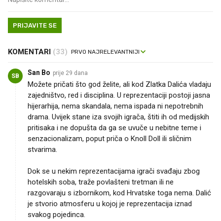
PRIJAVITE SE
KOMENTARI
(33)
San Bo
prije 29 dana
SB
Možete pričati što god želite, ali kod Zlatka Dalića vladaju
zajedništvo, red i disciplina. U reprezentaciji postoji jasna
hijerarhija, nema skandala, nema ispada ni nepotrebnih
drama. Uvijek stane iza svojih igrača, štiti ih od medijskih
pritisaka i ne dopušta da ga se uvuče u nebitne teme i
senzacionalizam, poput priča o Knoll Doll ili sličnim
stvarima.
Dok se u nekim reprezentacijama igrači svađaju zbog
hotelskih soba, traže povlašteni tretman ili ne
razgovaraju s izbornikom, kod Hrvatske toga nema. Dalić
je stvorio atmosferu u kojoj je reprezentacija iznad
svakog pojedinca.