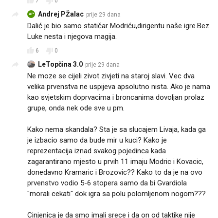
7
0
Andrej PŽalac
prije 29 dana
AP
Dalić je bio samo statičar Modriću,dirigentu naše igre.Bez
Luke nesta i njegova magija.
6
0
LeTopčina 3.0
prije 29 dana
Ne moze se cijeli zivot zivjeti na staroj slavi. Vec dva
velika prvenstva ne uspijeva apsolutno nista. Ako je nama
kao svjetskim doprvacima i broncanima dovoljan prolaz
grupe, onda nek ode sve u pm.
Kako nema skandala? Sta je sa slucajem Livaja, kada ga
je izbacio samo da bude mir u kuci? Kako je
reprezentacija iznad svakog pojedinca kada
zagarantirano mjesto u prvih 11 imaju Modric i Kovacic,
donedavno Kramaric i Brozovic?? Kako to da je na ovo
prvenstvo vodio 5-6 stopera samo da bi Gvardiola
"morali cekati" dok igra sa polu polomljenom nogom???
Cinjenica je da smo imali srece i da on od taktike nije