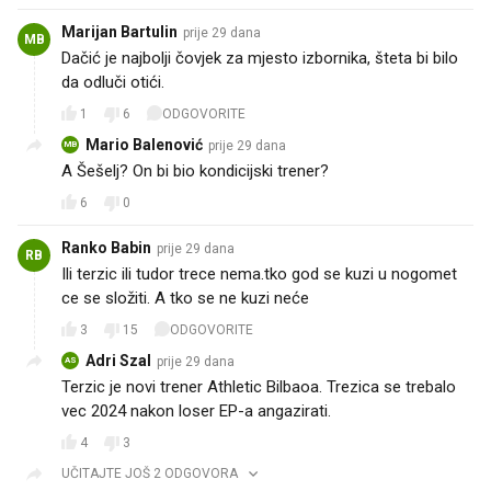
Marijan Bartulin
prije 29 dana
MB
Dačić je najbolji čovjek za mjesto izbornika, šteta bi bilo
da odluči otići.
1
6
ODGOVORITE
Mario Balenović
prije 29 dana
MB
A Šešelj? On bi bio kondicijski trener?
6
0
Ranko Babin
prije 29 dana
RB
Ili terzic ili tudor trece nema.tko god se kuzi u nogomet
ce se složiti. A tko se ne kuzi neće
3
15
ODGOVORITE
Adri Szal
prije 29 dana
AS
Terzic je novi trener Athletic Bilbaoa. Trezica se trebalo
vec 2024 nakon loser EP-a angazirati.
4
3
UČITAJTE JOŠ 2 ODGOVORA