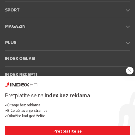
SPORT
MAGAZIN
PLUS
INDEX OGLASI
INDEX RECEPTI
INFO
Pretplatite se na
Index bez reklama
Čitanje bez reklama
Oglašavanje
Zaposli se na Indexu
Kontakt
Impressum
Uvjeti
Brže učitavanje stranica
korištenja
Postavke kolačića
Otkažite kad god želite
Pretplatite se