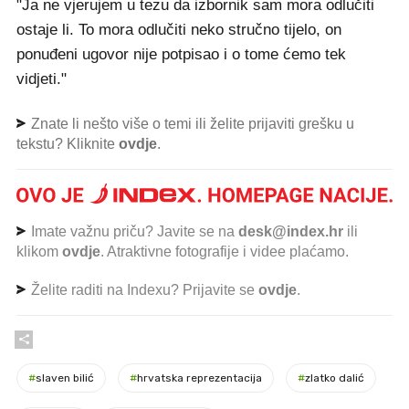
"Ja ne vjerujem u tezu da izbornik sam mora odlučiti
ostaje li. To mora odlučiti neko stručno tijelo, on
ponuđeni ugovor nije potpisao i o tome ćemo tek
vidjeti."
Znate li nešto više o temi ili želite prijaviti grešku u
tekstu? Kliknite
ovdje
.
Imate važnu priču? Javite se na
desk@index.hr
ili
klikom
ovdje
. Atraktivne fotografije i videe plaćamo.
Želite raditi na Indexu? Prijavite se
ovdje
.
#
slaven bilić
#
hrvatska reprezentacija
#
zlatko dalić