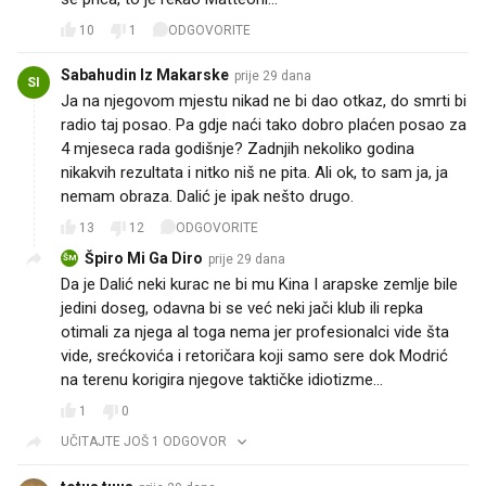
10
1
ODGOVORITE
Sabahudin Iz Makarske
prije 29 dana
SI
Ja na njegovom mjestu nikad ne bi dao otkaz, do smrti bi
radio taj posao. Pa gdje naći tako dobro plaćen posao za
4 mjeseca rada godišnje? Zadnjih nekoliko godina
nikakvih rezultata i nitko niš ne pita. Ali ok, to sam ja, ja
nemam obraza. Dalić je ipak nešto drugo.
13
12
ODGOVORITE
Špiro Mi Ga Diro
prije 29 dana
ŠM
Da je Dalić neki kurac ne bi mu Kina I arapske zemlje bile
jedini doseg, odavna bi se već neki jači klub ili repka
otimali za njega al toga nema jer profesionalci vide šta
vide, srećkovića i retoričara koji samo sere dok Modrić
na terenu korigira njegove taktičke idiotizme...
1
0
UČITAJTE JOŠ 1 ODGOVOR