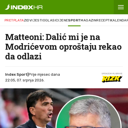
PRETPLATA
ZID
VIJESTI
OGLASI
CIJENE
SPORT
MAGAZIN
RECEPTI
KALENDA
Matteoni: Dalić mi je na
Modrićevom oproštaju rekao
da odlazi
Index Sport
|
Prije mjesec dana
SPONZOR RUBRIKE
22:05, 07. srpnja 2026.