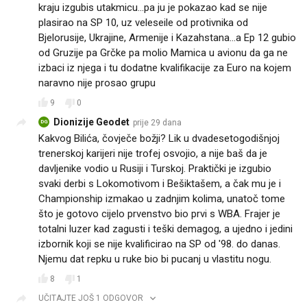
kraju izgubis utakmicu...pa ju je pokazao kad se nije
plasirao na SP 10, uz veleseile od protivnika od
Bjelorusije, Ukrajine, Armenije i Kazahstana...a Ep 12 gubio
od Gruzije pa Grčke pa molio Mamica u avionu da ga ne
izbaci iz njega i tu dodatne kvalifikacije za Euro na kojem
naravno nije prosao grupu
9
0
Dionizije Geodet
prije 29 dana
DG
Kakvog Bilića, čovječe božji? Lik u dvadesetogodišnjoj
trenerskoj karijeri nije trofej osvojio, a nije baš da je
davljenike vodio u Rusiji i Turskoj. Praktički je izgubio
svaki derbi s Lokomotivom i Bešiktašem, a čak mu je i
Championship izmakao u zadnjim kolima, unatoč tome
što je gotovo cijelo prvenstvo bio prvi s WBA. Frajer je
totalni luzer kad zagusti i teški demagog, a ujedno i jedini
izbornik koji se nije kvalificirao na SP od '98. do danas.
Njemu dat repku u ruke bio bi pucanj u vlastitu nogu.
8
1
UČITAJTE JOŠ 1 ODGOVOR