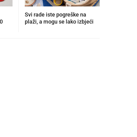
Svi rade iste pogreške na
Ovo je bu
00
plaži, a mogu se lako izbjeći
tehnologij
OpenAia: 