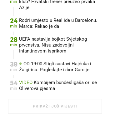
min
klub? Hrvatski trener preuzeo prvaka
Azije
24
Rodri umjesto u Real ide u Barcelonu.
min
Marca: Rekao je da
28
UEFA nastavlja bojkot Svjetskog
min
prvenstva. Nisu zadovoljni
Infantinovom isprikom
39
OD 19:00 Stigli sastavi Hajduka i
min
Žalgirisa. Pogledajte izbor Garcije
54
VIDEO
Kombijem bundesligaša ori se
min
Oliverova pjesma
PRIKAŽI JOŠ VIJESTI