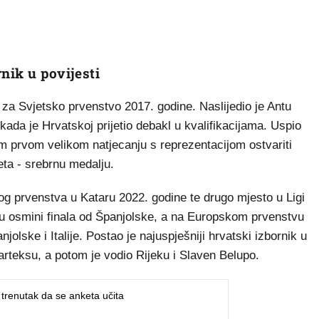
rnik u povijesti
 za Svjetsko prvenstvo 2017. godine. Naslijedio je Antu
ada je Hrvatskoj prijetio debakl u kvalifikacijama. Uspio
om prvom velikom natjecanju s reprezentacijom ostvariti
eta - srebrnu medalju.
og prvenstva u Kataru 2022. godine te drugo mjesto u Ligi
 u osmini finala od Španjolske, a na Europskom prvenstvu
jolske i Italije. Postao je najuspješniji hrvatski izbornik u
Varteksu, a potom je vodio Rijeku i Slaven Belupo.