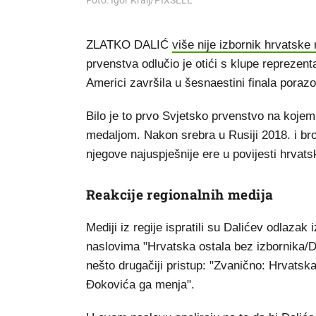
Foto: Igor Kralj/PIXSELL
ZLATKO DALIĆ
više nije izbornik hrvatske
prvenstva odlučio je otići s klupe reprezent
Americi završila u šesnaestini finala pora
Bilo je to prvo Svjetsko prvenstvo na kojem 
medaljom. Nakon srebra u Rusiji 2018. i bro
njegove najuspješnije ere u povijesti hrvats
Reakcije regionalnih medija
Mediji iz regije ispratili su Dalićev odlazak
naslovima "Hrvatska ostala bez izbornika/Da
nešto drugačiji pristup: "Zvanično: Hrvatsk
Đokovića ga menja".