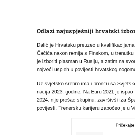
Odlazi najuspješniji hrvatski izbo
Dalić je Hrvatsku preuzeo u kvalifikacijama
Čačića nakon remija s Finskom, u trenutku k
je izboriti plasman u Rusiju, a zatim na sv
najveći uspjeh u povijesti hrvatskog nogom
Uz svjetsko srebro ima i broncu sa Svjetsk
nacija 2023. godine. Na Euru 2021 je ispao
2024. nije prošao skupinu, završivši iza Špan
povijesti. Trenersku karijeru započeo je u 