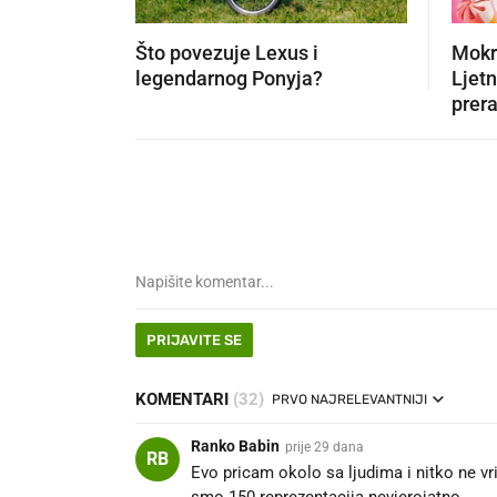
Što povezuje Lexus i
Mokri
legendarnog Ponyja?
Ljetn
prera
PRIJAVITE SE
KOMENTARI
(32)
PRVO NAJRELEVANTNIJI
Ranko Babin
prije 29 dana
RB
Evo pricam okolo sa ljudima i nitko ne vr
smo 150.reprezentacija.nevjerojatno