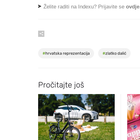
Želite raditi na Indexu? Prijavite se
ovdje
#
hrvatska reprezentacija
#
zlatko dalić
Pročitajte još