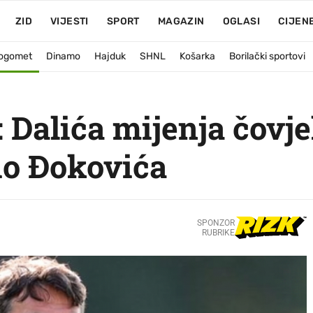
ZID
VIJESTI
SPORT
MAGAZIN
OGLASI
CIJEN
ogomet
Dinamo
Hajduk
SHNL
Košarka
Borilački sportovi
: Dalića mijenja čovje
io Đokovića
SPONZOR
RUBRIKE