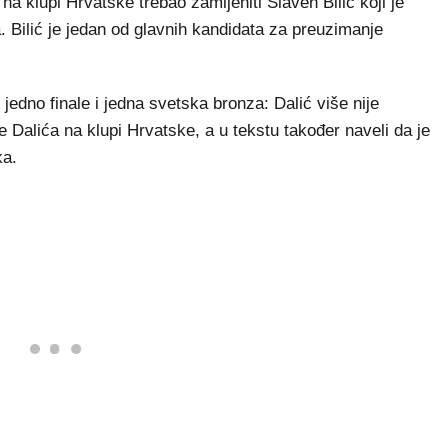
na klupi Hrvatske trebao zamijeniti Slaven Bilić koji je
 Bilić je jedan od glavnih kandidata za preuzimanje
jedno finale i jedna svetska bronza: Dalić više nije
e Dalića na klupi Hrvatske, a u tekstu također naveli da je
ka.