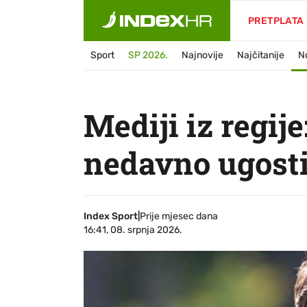
PRETPLATA
Sport
SP 2026.
Najnovije
Najčitanije
N
Mediji iz regije
nedavno ugost
Index Sport
|
Prije mjesec dana
16:41, 08. srpnja 2026.