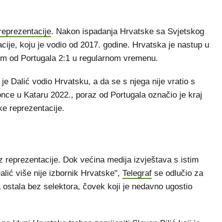
 reprezentacije
. Nakon ispadanja Hrvatske sa Svjetskog
acije, koju je vodio od 2017. godine. Hrvatska je nastup u
zom od Portugala 2:1 u regularnom vremenu.
je Dalić vodio Hrvatsku, a da se s njega nije vratio s
nce u Kataru 2022., poraz od Portugala označio je kraj
ke reprezentacije.
 iz reprezentacije. Dok većina medija izvještava s istim
lić više nije izbornik Hrvatske",
Telegraf
se odlučio za
a ostala bez selektora, čovek koji je nedavno ugostio