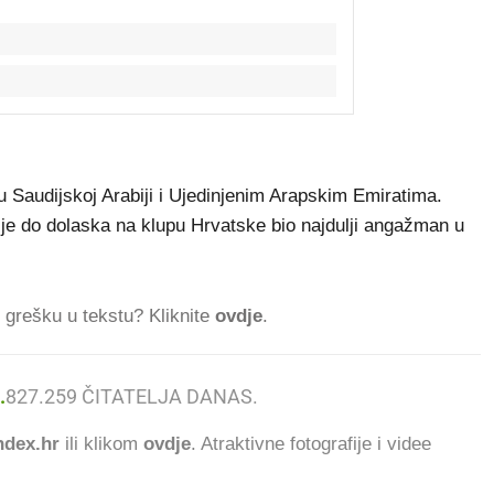
 u Saudijskoj Arabiji i Ujedinjenim Arapskim Emiratima.
 mu je do dolaska na klupu Hrvatske bio najdulji angažman u
ti grešku u tekstu? Kliknite
ovdje
.
.
827.259
ČITATELJA DANAS.
dex.hr
ili klikom
ovdje
. Atraktivne fotografije i videe