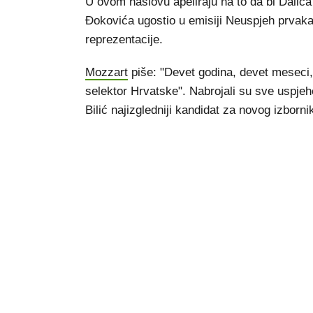
U ovom naslovu apeliraju na to da bi Dalića 
Đokovića ugostio u emisiji Neuspjeh prvaka.
reprezentacije.
Mozzart
piše: "Devet godina, devet meseci, 
selektor Hrvatske". Nabrojali su sve uspjeh
Bilić najizgledniji kandidat za novog izborni