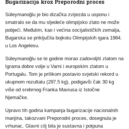
Bugarizacija kroz Preporodni proces
Süleymanoğlu je bio dizačka zvijezda u usponu i
smatralo se da mu sljedeće olimpijsko zlato ne može
pobjeći. Međutim, kao i većina socijalističkih zemalja,
Bugarska se priključila bojkotu Olimpijskih igara 1984.
u Los Angelesu.
Süleymanoğlu se te godine morao zadovoljiti zlatom na
Igrama dobre volje u Varni i europskim zlatom u
Portugalu. Tom je prilikom postavio svjetski rekord u
ukupnom rezultatu (297.5 kg), podigavši čak 30 kg
više od srebrnog Franka Maviusa iz Istočne
Njemačke.
Upravo tih godina kampanja bugarizacije nacionalnih
manjina, takozvani Preporodni proces, dosegnula je
vrhunac. Glavni cilj bila je sustavna i potpuna