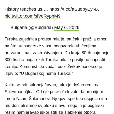
History teaches us,…
https://t.co/aSuobyEyNX
pic.twitter.com/siVeRyphM9
— Bulgaria (@Bulgaria)
May 6, 2026
Turska zajednica protestirala je, pa čak i pružila otpor,
na što su bugarske vlasti odgovarale uhićenjima,
pritvaranjima i zastrašivanjem. Do kraja 80-ih najmanje
300 tisuća bugarskih Turaka bilo je prisiljeno napustiti
zemlju. Komunistički vođa Todor Živkov ponosno je
izjavio: "U Bugarskoj nema Turaka."
Kako se pritisak pojačavao, tako je došao red i na
Süleymanoğlua. Od njega se očekivalo da promijeni
ime u Naum Šalamanov. Njegovi sportski uspjesi nisu
mu donijeli samo svjetsku slavu, nego ih je bugarski
režim namjeravao iskoristiti za slabljenje otpora