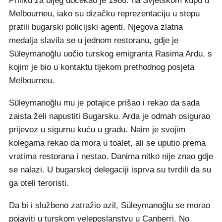
Priliku za bijeg dočekao je 1986. na Svjetskom kupu u
Melbourneu, iako su dizačku reprezentaciju u stopu
pratili bugarski policijski agenti. Njegova zlatna
medalja slavila se u jednom restoranu, gdje je
Süleymanoğlu uočio turskog emigranta Rasima Ardu, s
kojim je bio u kontaktu tijekom prethodnog posjeta
Melbourneu.
Süleymanoğlu mu je potajice prišao i rekao da sada
zaista želi napustiti Bugarsku. Arda je odmah osigurao
prijevoz u sigurnu kuću u gradu. Naim je svojim
kolegama rekao da mora u toalet, ali se uputio prema
vratima restorana i nestao. Danima nitko nije znao gdje
se nalazi. U bugarskoj delegaciji isprva su tvrdili da su
ga oteli teroristi.
Da bi i službeno zatražio azil, Süleymanoğlu se morao
pojaviti u turskom veleposlanstvu u Canberri. No