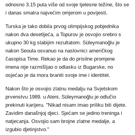
odnosno 3.15 puta više od svoje tjelesne težine, što se
i danas smatra najvećim omjerom u povijesti.
Turska je tako dobila prvog olimpijskog pobjednika
nakon dva desetljeća, a Topurov je osvojio srebro s
ukupno 30 kg slabijim rezultatom. Süleymanoğlu je
nakon Seoula osvanuo na naslovnici američkog
časopisa Time. Rekao je da do prisilne promjene
imena nije razmišljao o odlasku iz Bugarske, no
osjećao je da mora braniti svoje ime i identitet.
Nakon što je osvojio zlatnu medalju na Svjetskom
prvenstvu 1989. u Ateni, Süleymanoğlu je odlučio
prekinuti karijeru. "Nikad nisam imao priliku biti dijete.
Zavidim današnjoj djeci. Sjećam se jedino treninga i
natjecanja. Osvojio sam brojne zlatne medalje, a
izgubio djetinjstvo."