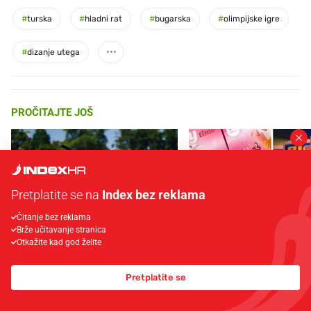
#
turska
#
hladni rat
#
bugarska
#
olimpijske igre
#
dizanje utega
PROČITAJTE JOŠ
Pretplatite se na
Index bez reklama
Čitanje bez reklama
Brže učitavanje stranica
Otkažite kad god želite
Što povezuje Lexus i
Mokri prsti, kruh i paštet
legendarnog Ponyja?
ritual koji nikad nismo p
Pretplatite se