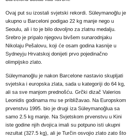
Ovaj put su izostali svjetski rekordi. Süleymanoğlu je
ukupno u Barceloni podigao 22 kg manje nego u
Seoulu, ali i to je bilo dovoljno za zlatnu medalju.
Srebro je pripalo njegovu bivšem sunarodnjaku
Nikolaju Pešalovu, koji će osam godina kasnije u
Sydneyju Hrvatskoj donijeti prvo pojedinačno
olimpijsko zlato.
Süleymanoğlu je nakon Barcelone nastavio skupljati
svjetska i europska zlata, sada u kategoriji do 64 kg,
ali sa sve manjom prednošću. Grčki dizač Valerios
Leonidis godinama mu se približavao. Na Europskom
prvenstvu 1995. bio je drugi iza Süleymanoğlua sa
samo 2.5 kg manje. Na Svjetskom prvenstvu u Kini
iste godine njih dvojica imali su potpuno isti ukupni
rezultat (327.5 kg), ali je Turčin osvojio zlato zato što