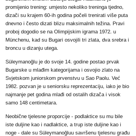
promijenio trening: umjesto nekoliko treninga tjedno,
dizači su krajem 60-ih godina počeli trenirati više puta
dnevno i često dizati blizu maksimalnih težina. Pravi
proboj dogodio se na Olimpijskim igrama 1972. u
Münchenu, kad su Bugari osvojili tri zlata, dva srebra i
broncu u dizanju utega.
Süleymanoğlu je do svoje 14. godine postao prvak
Bugarske u mlađim kategorijama i osvojio zlato na
Svjetskom juniorskom prvenstvu u Sao Paolu. Već
1982. pozvan je u seniorsku reprezentaciju, iako je bio
najmanje pet godina mlađi od ostalih dizača i visok
samo 148 centimetara.
Neobične tjelesne proporcije - podlaktice su mu bile
iste duljine kao i nadlaktice, a trup iste duljine kao i
noge - dale su Süleymanoğluu savršenu tjelesnu građu