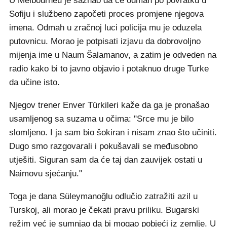
U Melbourneu je saznao da će odmah po povratku u
Sofiju i službeno započeti proces promjene njegova
imena. Odmah u zračnoj luci policija mu je oduzela
putovnicu. Morao je potpisati izjavu da dobrovoljno
mijenja ime u Naum Šalamanov, a zatim je odveden na
radio kako bi to javno objavio i potaknuo druge Turke
da učine isto.
Njegov trener Enver Türkileri kaže da ga je pronašao
usamljenog sa suzama u očima: "Srce mu je bilo
slomljeno. I ja sam bio šokiran i nisam znao što učiniti.
Dugo smo razgovarali i pokušavali se međusobno
utješiti. Siguran sam da će taj dan zauvijek ostati u
Naimovu sjećanju."
Toga je dana Süleymanoğlu odlučio zatražiti azil u
Turskoj, ali morao je čekati pravu priliku. Bugarski
režim već je sumnjao da bi mogao pobjeći iz zemlje. U