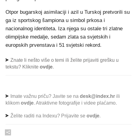
Otpor bugarskoj asimilaciji i azil u Turskoj pretvorili su
ga iz sportskog šampiona u simbol prkosa i
nacionalnog identiteta. Iza njega su ostale tri zlatne
olimpijske medalje, sedam zlata sa svjetskih i
europskih prvenstava i 51 svjetski rekord.
Znate li nešto više o temi ili želite prijaviti grešku u
tekstu? Kliknite
ovdje
.
Imate važnu priču? Javite se na
desk@index.hr
ili
klikom
ovdje
. Atraktivne fotografije i videe plaćamo.
Želite raditi na Indexu? Prijavite se
ovdje
.