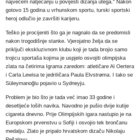
najvećem natjecanju u povijesti dizanja utega." Nakon
gotovo 15 godina u vrhunskom sportu, turski sportski
heroj odlučio je završiti karijeru.
Teško je procijeniti što ga je nagnalo da se predomisli
nakon trogodišnje stanke. Vjerojatno želja da se
priključi ekskluzivnom klubu koji je tada brojio samo
trojicu sportaša kojima je uspjelo osvojiti olimpijska
zlata na četirima Igrama zaredom: atletičare Al Oertera
i Carla Lewisa te jedriličara Paula Elvstrøma. I tako se
Süleymanoğlu pojavio u Sydneyju.
Problem je bio što je tada već imao 33 godine i
desetljeće loših navika. Navodno je pušio dvije kutije
cigareta dnevno. Prije Olimpijskih igara nastupio je na
Europskom prvenstvu u Sofiji i osvojio tek brončanu
medalju. Zlato je pripalo hrvatskom dizaču Nikolaju
Pešalovu.