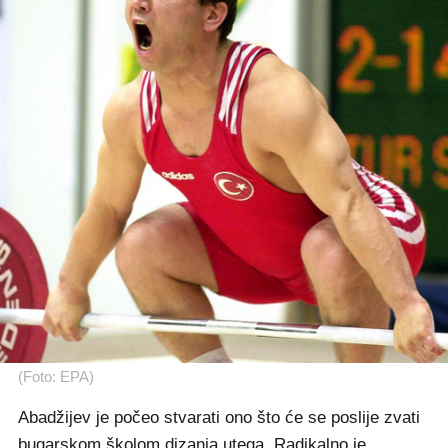
(Foto: EPA)
Abadžijev je počeo stvarati ono što će se poslije zvati
bugarskom školom dizanja utega. Radikalno je