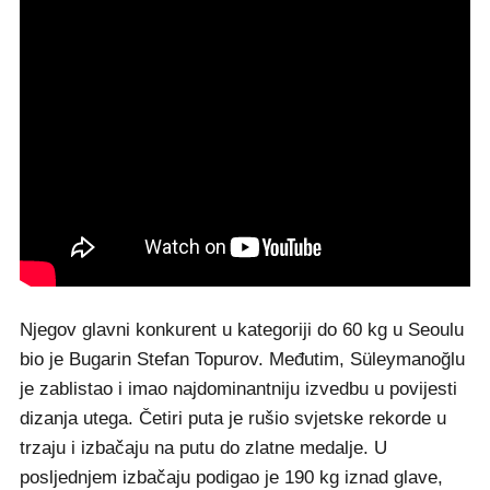
Njegov glavni konkurent u kategoriji do 60 kg u Seoulu
bio je Bugarin Stefan Topurov. Međutim, Süleymanoğlu
je zablistao i imao najdominantniju izvedbu u povijesti
dizanja utega. Četiri puta je rušio svjetske rekorde u
trzaju i izbačaju na putu do zlatne medalje. U
posljednjem izbačaju podigao je 190 kg iznad glave,