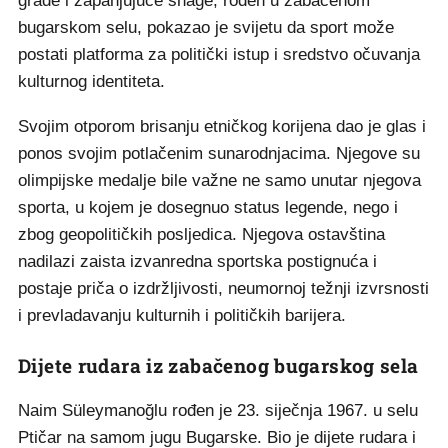
građe i zapanjujuće snage, rođen u zabačenom
bugarskom selu, pokazao je svijetu da sport može
postati platforma za politički istup i sredstvo očuvanja
kulturnog identiteta.
Svojim otporom brisanju etničkog korijena dao je glas i
ponos svojim potlačenim sunarodnjacima. Njegove su
olimpijske medalje bile važne ne samo unutar njegova
sporta, u kojem je dosegnuo status legende, nego i
zbog geopolitičkih posljedica. Njegova ostavština
nadilazi zaista izvanredna sportska postignuća i
postaje priča o izdržljivosti, neumornoj težnji izvrsnosti
i prevladavanju kulturnih i političkih barijera.
Dijete rudara iz zabačenog bugarskog sela
Naim Süleymanoğlu rođen je 23. siječnja 1967. u selu
Ptičar na samom jugu Bugarske. Bio je dijete rudara i