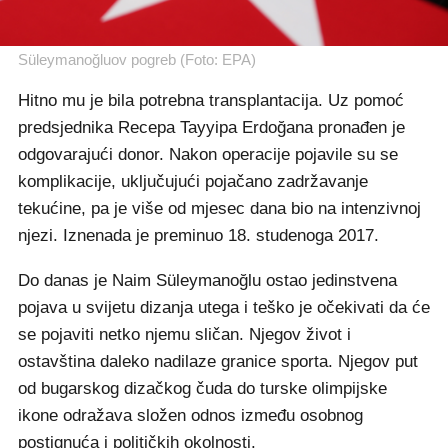
Süleymanoğluov pogreb (Foto: EPA)
Hitno mu je bila potrebna transplantacija. Uz pomoć
predsjednika Recepa Tayyipa Erdoğana pronađen je
odgovarajući donor. Nakon operacije pojavile su se
komplikacije, uključujući pojačano zadržavanje
tekućine, pa je više od mjesec dana bio na intenzivnoj
njezi. Iznenada je preminuo 18. studenoga 2017.
Do danas je Naim Süleymanoğlu ostao jedinstvena
pojava u svijetu dizanja utega i teško je očekivati da će
se pojaviti netko njemu sličan. Njegov život i
ostavština daleko nadilaze granice sporta. Njegov put
od bugarskog dizačkog čuda do turske olimpijske
ikone odražava složen odnos između osobnog
postignuća i političkih okolnosti.