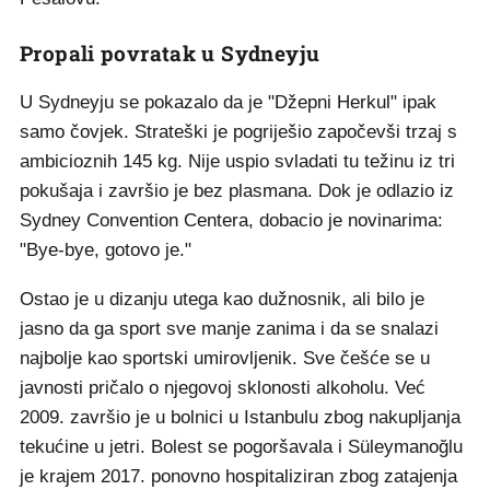
Propali povratak u Sydneyju
U Sydneyju se pokazalo da je "Džepni Herkul" ipak
samo čovjek. Strateški je pogriješio započevši trzaj s
ambicioznih 145 kg. Nije uspio svladati tu težinu iz tri
pokušaja i završio je bez plasmana. Dok je odlazio iz
Sydney Convention Centera, dobacio je novinarima:
"Bye-bye, gotovo je."
Ostao je u dizanju utega kao dužnosnik, ali bilo je
jasno da ga sport sve manje zanima i da se snalazi
najbolje kao sportski umirovljenik. Sve češće se u
javnosti pričalo o njegovoj sklonosti alkoholu. Već
2009. završio je u bolnici u Istanbulu zbog nakupljanja
tekućine u jetri. Bolest se pogoršavala i Süleymanoğlu
je krajem 2017. ponovno hospitaliziran zbog zatajenja