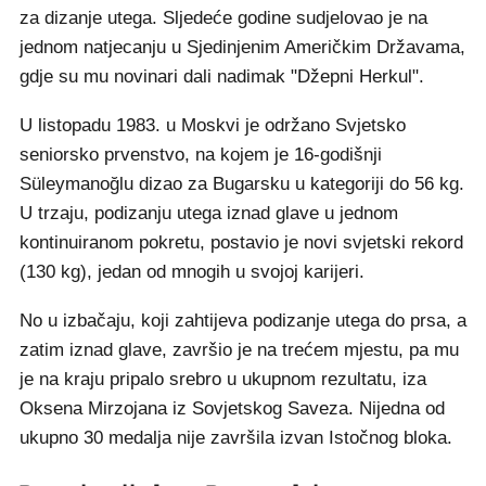
za dizanje utega. Sljedeće godine sudjelovao je na
jednom natjecanju u Sjedinjenim Američkim Državama,
gdje su mu novinari dali nadimak "Džepni Herkul".
U listopadu 1983. u Moskvi je održano Svjetsko
seniorsko prvenstvo, na kojem je 16-godišnji
Süleymanoğlu dizao za Bugarsku u kategoriji do 56 kg.
U trzaju, podizanju utega iznad glave u jednom
kontinuiranom pokretu, postavio je novi svjetski rekord
(130 kg), jedan od mnogih u svojoj karijeri.
No u izbačaju, koji zahtijeva podizanje utega do prsa, a
zatim iznad glave, završio je na trećem mjestu, pa mu
je na kraju pripalo srebro u ukupnom rezultatu, iza
Oksena Mirzojana iz Sovjetskog Saveza. Nijedna od
ukupno 30 medalja nije završila izvan Istočnog bloka.