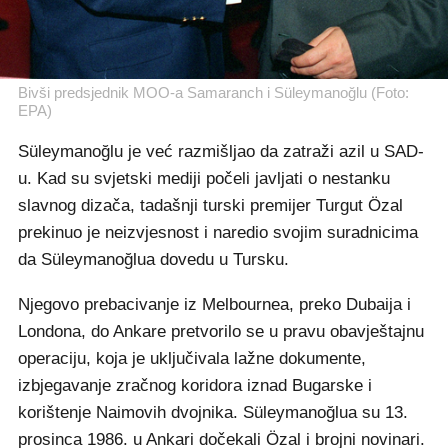
Bivši predsjednik MOO-a Samaranch i Süleymanoğlu (Foto:
EPA)
Süleymanoğlu je već razmišljao da zatraži azil u SAD-
u. Kad su svjetski mediji počeli javljati o nestanku
slavnog dizača, tadašnji turski premijer Turgut Özal
prekinuo je neizvjesnost i naredio svojim suradnicima
da Süleymanoğlua dovedu u Tursku.
Njegovo prebacivanje iz Melbournea, preko Dubaija i
Londona, do Ankare pretvorilo se u pravu obavještajnu
operaciju, koja je uključivala lažne dokumente,
izbjegavanje zračnog koridora iznad Bugarske i
korištenje Naimovih dvojnika. Süleymanoğlua su 13.
prosinca 1986. u Ankari dočekali Özal i brojni novinari.