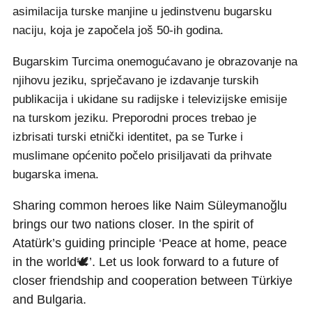
asimilacija turske manjine u jedinstvenu bugarsku
naciju, koja je započela još 50-ih godina.
Bugarskim Turcima onemogućavano je obrazovanje na
njihovu jeziku, sprječavano je izdavanje turskih
publikacija i ukidane su radijske i televizijske emisije
na turskom jeziku. Preporodni proces trebao je
izbrisati turski etnički identitet, pa se Turke i
muslimane općenito počelo prisiljavati da prihvate
bugarska imena.
Sharing common heroes like Naim Süleymanoğlu
brings our two nations closer. In the spirit of
Atatürk’s guiding principle ‘Peace at home, peace
in the world🕊️’. Let us look forward to a future of
closer friendship and cooperation between Türkiye
and Bulgaria.