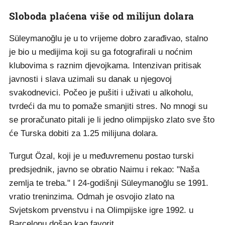
Sloboda plaćena više od milijun dolara
Süleymanoğlu je u to vrijeme dobro zarađivao, stalno
je bio u medijima koji su ga fotografirali u noćnim
klubovima s raznim djevojkama. Intenzivan pritisak
javnosti i slava uzimali su danak u njegovoj
svakodnevici. Počeo je pušiti i uživati u alkoholu,
tvrdeći da mu to pomaže smanjiti stres. No mnogi su
se proračunato pitali je li jedno olimpijsko zlato sve što
će Turska dobiti za 1.25 milijuna dolara.
Turgut Özal, koji je u međuvremenu postao turski
predsjednik, javno se obratio Naimu i rekao: "Naša
zemlja te treba." I 24-godišnji Süleymanoğlu se 1991.
vratio treninzima. Odmah je osvojio zlato na
Svjetskom prvenstvu i na Olimpijske igre 1992. u
Barcelonu došao kao favorit.