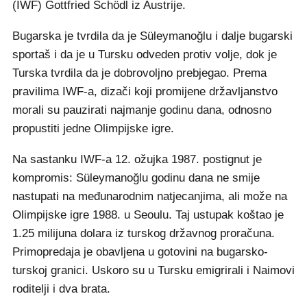
(IWF) Gottfried Schödl iz Austrije.
Bugarska je tvrdila da je Süleymanoğlu i dalje bugarski
sportaš i da je u Tursku odveden protiv volje, dok je
Turska tvrdila da je dobrovoljno prebjegao. Prema
pravilima IWF-a, dizači koji promijene državljanstvo
morali su pauzirati najmanje godinu dana, odnosno
propustiti jedne Olimpijske igre.
Na sastanku IWF-a 12. ožujka 1987. postignut je
kompromis: Süleymanoğlu godinu dana ne smije
nastupati na međunarodnim natjecanjima, ali može na
Olimpijske igre 1988. u Seoulu. Taj ustupak koštao je
1.25 milijuna dolara iz turskog državnog proračuna.
Primopredaja je obavljena u gotovini na bugarsko-
turskoj granici. Uskoro su u Tursku emigrirali i Naimovi
roditelji i dva brata.