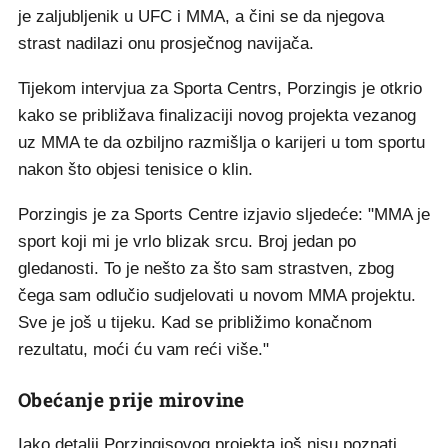
je zaljubljenik u UFC i MMA, a čini se da njegova
strast nadilazi onu prosječnog navijača.
Tijekom intervjua za Sporta Centrs, Porzingis je otkrio
kako se približava finalizaciji novog projekta vezanog
uz MMA te da ozbiljno razmišlja o karijeri u tom sportu
nakon što objesi tenisice o klin.
Porzingis je za Sports Centre izjavio sljedeće: "MMA je
sport koji mi je vrlo blizak srcu. Broj jedan po
gledanosti. To je nešto za što sam strastven, zbog
čega sam odlučio sudjelovati u novom MMA projektu.
Sve je još u tijeku. Kad se približimo konačnom
rezultatu, moći ću vam reći više."
Obećanje prije mirovine
Iako detalji Porzingisovog projekta još nisu poznati,