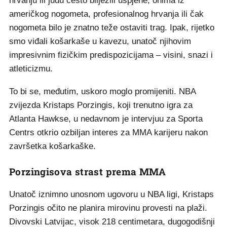
hrvanju ili judu često bilježili uspjehe, onima iz
američkog nogometa, profesionalnog hrvanja ili čak
nogometa bilo je znatno teže ostaviti trag. Ipak, rijetko
smo viđali košarkaše u kavezu, unatoč njihovim
impresivnim fizičkim predispozicijama – visini, snazi i
atleticizmu.
To bi se, međutim, uskoro moglo promijeniti. NBA
zvijezda Kristaps Porzingis, koji trenutno igra za
Atlanta Hawkse, u nedavnom je intervjuu za Sporta
Centrs otkrio ozbiljan interes za MMA karijeru nakon
završetka košarkaške.
Porzingisova strast prema MMA
Unatoč iznimno unosnom ugovoru u NBA ligi, Kristaps
Porzingis očito ne planira mirovinu provesti na plaži.
Divovski Latvijac, visok 218 centimetara, dugogodišnji