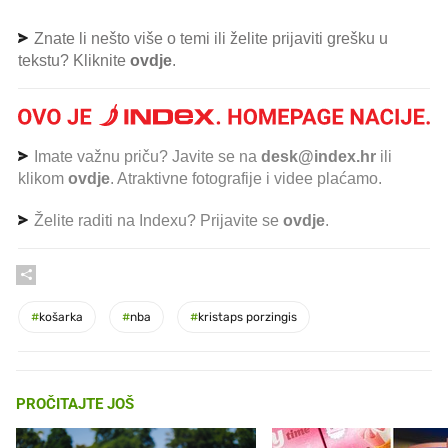
Znate li nešto više o temi ili želite prijaviti grešku u
tekstu? Kliknite
ovdje
.
Imate važnu priču? Javite se na
desk@index.hr
ili
klikom
ovdje
. Atraktivne fotografije i videe plaćamo.
Želite raditi na Indexu? Prijavite se
ovdje
.
#
košarka
#
nba
#
kristaps porzingis
PROČITAJTE JOŠ