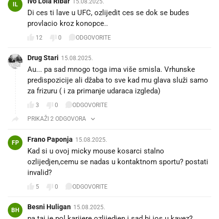
Ivo Lola Ribar
15.08.2025.
IL
Di ces ti lave u UFC, ozlijedit ces se dok se budes
provlacio kroz konopce.. 😂
12
0
ODGOVORITE
Drug Stari
15.08.2025.
Au... pa sad mnogo toga ima više smisla. Vrhunske
predispozicije ali džaba to sve kad mu glava služi samo
za frizuru ( i za primanje udaraca izgleda)
3
0
ODGOVORITE
PRIKAŽI 2 ODGOVORA
Frano Paponja
15.08.2025.
FP
Kad si u ovoj micky mouse kosarci stalno
ozlijedjen,cemu se nadas u kontaktnom sportu? postati
invalid?
5
0
ODGOVORITE
Besni Huligan
15.08.2025.
BH
pa taj je pol karijere ozlijedjen i sad bi jos u kavez?