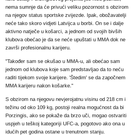
nema sumnje da će privući veliku pozornost s obzirom
na njegov status sportske zvijezde. Ipak, obožavatelji
neće tako skoro vidjeti Latvijca u borbi. On se i dalje
aktivno natječe u košarci, a jednom od svojih bivših
klubova obećao je da se neće upuštati u MMA dok ne
završi profesionalnu karijeru.
"Također sam se okušao u MMA-u, ali obećao sam
jednom od klubova koje sam predstavljao da to neću
raditi tijekom svoje karijere. 'Štedim' se da započnem
MMA karijeru nakon košarke."
S obzirom na njegovu nevjerojatnu visinu od 218 cm i
težinu od oko 109 kg, postoji realna mogućnost da bi
Porzingis, ako se pokaže da brzo uči, mogao ostvariti
uspjeh u teškoj kategoriji UFC-a, pogotovo ako ona u
idućih pet godina ostane u trenutnom stanju.