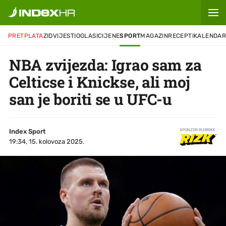
PRETPLATA
ZID
VIJESTI
OGLASI
CIJENE
SPORT
MAGAZIN
RECEPTI
KALENDA
NBA zvijezda: Igrao sam za
Celticse i Knickse, ali moj
san je boriti se u UFC-u
Index Sport
SPONZOR RUBRIKE
19:34, 15. kolovoza 2025.