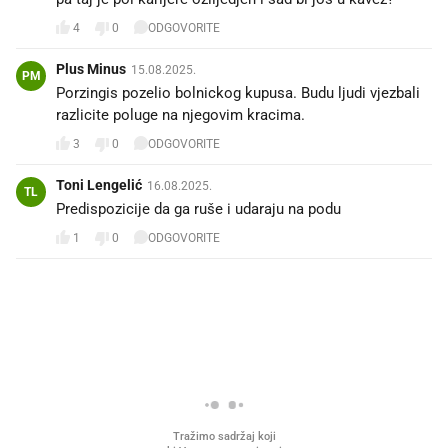
4
0
ODGOVORITE
Plus Minus
15.08.2025.
PM
Porzingis pozelio bolnickog kupusa. Budu ljudi vjezbali
razlicite poluge na njegovim kracima.
3
0
ODGOVORITE
Toni Lengelić
16.08.2025.
TL
Predispozicije da ga ruše i udaraju na podu 😊😬
1
0
ODGOVORITE
PROČITAJTE JOŠ