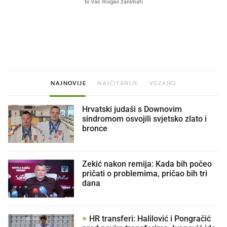
Što povezuje Lexus i
Mokri prsti, kruh i paštet
legendarnog Ponyja?
ritual koji nikad nismo p
NAJNOVIJE
NAJČITANIJE
VEZANO
Hrvatski judaši s Downovim
sindromom osvojili svjetsko zlato i
bronce
Zekić nakon remija: Kada bih počeo
pričati o problemima, pričao bih tri
dana
HR transferi: Halilović i Pongračić