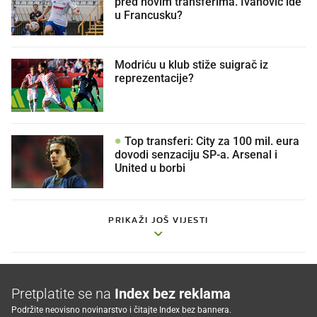
pred novim transferima. Ivanović ide
u Francusku?
Modriću u klub stiže suigrač iz
reprezentacije?
Top transferi: City za 100 mil. eura
dovodi senzaciju SP-a. Arsenal i
United u borbi
PRIKAŽI JOŠ VIJESTI
Pretplatite se na
Index bez reklama
Podržite neovisno novinarstvo i čitajte Index bez bannera.