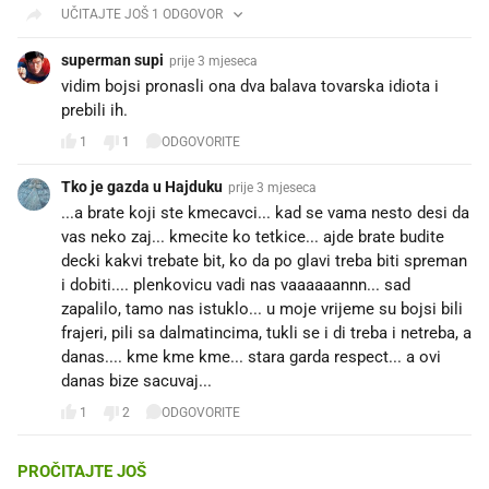
UČITAJTE JOŠ 1 ODGOVOR
superman supi
prije 3 mjeseca
vidim bojsi pronasli ona dva balava tovarska idiota i
prebili ih.
1
1
ODGOVORITE
Tko je gazda u Hajduku
prije 3 mjeseca
...a brate koji ste kmecavci... kad se vama nesto desi da
vas neko zaj... kmecite ko tetkice... ajde brate budite
decki kakvi trebate bit, ko da po glavi treba biti spreman
i dobiti.... plenkovicu vadi nas vaaaaaannn... sad
zapalilo, tamo nas istuklo... u moje vrijeme su bojsi bili
frajeri, pili sa dalmatincima, tukli se i di treba i netreba, a
danas.... kme kme kme... stara garda respect... a ovi
danas bize sacuvaj... 💪💪❤️💙
1
2
ODGOVORITE
PROČITAJTE JOŠ