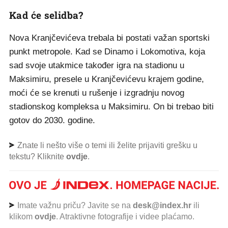
Kad će selidba?
Nova Kranjčevićeva trebala bi postati važan sportski
punkt metropole. Kad se Dinamo i Lokomotiva, koja
sad svoje utakmice također igra na stadionu u
Maksimiru, presele u Kranjčevićevu krajem godine,
moći će se krenuti u rušenje i izgradnju novog
stadionskog kompleksa u Maksimiru. On bi trebao biti
gotov do 2030. godine.
Znate li nešto više o temi ili želite prijaviti grešku u
tekstu? Kliknite
ovdje
.
Imate važnu priču? Javite se na
desk@index.hr
ili
klikom
ovdje
. Atraktivne fotografije i videe plaćamo.