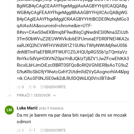
BgWGB4yCAgCEAAYFhgeMggIAxAAGBYYHjIICAQQABg
WGB4yCAgFEAAYFhgeMggIBhAAGBYYHjIICAcQABgWG
B4yCAgIEAAYFhgeMggICRAAGBYYHtIBCDE0NzhqMGo3
qAIAsAIA&sourceid=chrome&ie=UTF-
8#sv=CAwS0wEKBmxjbF9wdhIqCgNwdnESI0Nna3ZiUzh
3Tm5ObWVuZ2lEUW9IVkdobElFUmxiaEFDR0FNEl4KA2x
xaRJXQ2hCVWFHVWdSR1Z1SUNoTWIyNWtiMjRwU056
dnNBTmFIaEFBRUFFWUFCZ0JHQUlpRG5Sb1pTQmtaVz
RnYkc5dVpHOXVNZ0psYnBJQkIzTjBZV1JwZFcwEhIKA3
RicxILbHJmOiEzc0lBRT0SFQoBcRIQVGhlIERlbiAoTG9uZ
G9uKRoSbG9jYWwtcGxhY2Utdmlld2VyGAognorhlA4&lpg
=ik:CAoSF0NJSE0wb2dLRUlDQWdJQ0VrclBTdndF
0
0
ODGOVORITE
PRIKAŽI 1 ODGOVOR
Luka Marić
prije 3 mjeseca
LM
Da mi je barem na par dana biti navijač da mi se mozak
odmori
1
1
ODGOVORITE