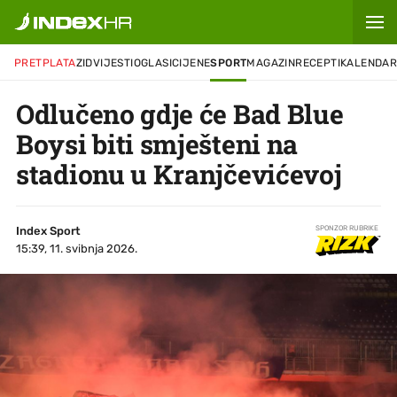
PRETPLATA
ZID
VIJESTI
OGLASI
CIJENE
SPORT
MAGAZIN
RECEPTI
KALENDA
Odlučeno gdje će Bad Blue
Boysi biti smješteni na
stadionu u Kranjčevićevoj
Index Sport
SPONZOR RUBRIKE
15:39, 11. svibnja 2026.