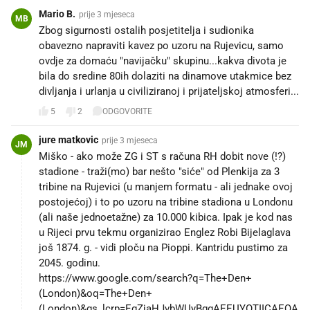
Mario B.
prije 3 mjeseca
MB
Zbog sigurnosti ostalih posjetitelja i sudionika
obavezno napraviti kavez po uzoru na Rujevicu, samo
ovdje za domaću "navijačku" skupinu...kakva divota je
bila do sredine 80ih dolaziti na dinamove utakmice bez
divljanja i urlanja u civiliziranoj i prijateljskoj atmosferi...
5
2
ODGOVORITE
jure matkovic
prije 3 mjeseca
JM
Miško - ako može ZG i ST s računa RH dobit nove (!?)
stadione - traži(mo) bar nešto "siće" od Plenkija za 3
tribine na Rujevici (u manjem formatu - ali jednake ovoj
postojećoj) i to po uzoru na tribine stadiona u Londonu
(ali naše jednoetažne) za 10.000 kibica. Ipak je kod nas
u Rijeci prvu tekmu organizirao Englez Robi Bijelaglava
još 1874. g. - vidi ploču na Pioppi. Kantridu pustimo za
2045. godinu.
https://www.google.com/search?q=The+Den+
(London)&oq=The+Den+
(London)&gs_lcrp=EgZjaHJvbWUyBggAEEUYOTIICAEQA