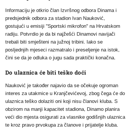
Informaciju je otkrio član Izvršnog odbora Dinama i
predsjednik odbora za stadion Ivan Nauković,
gostujući u emisiji "Sportski mikrofon" na Hrvatskom
radiju. Potvrdio je da bi najžešći Dinamovi navijači
trebali biti smješteni na južnoj tribini. Iako se
posljednjih mjeseci razmatralo i preseljenje na istok,
čini se da je odluka o jugu sada praktički konačna.
Do ulaznica će biti teško doći
Nauković je također najavio da se očekuje ogroman
interes za utakmice u Kranjčevićevoj, zbog čega će do
ulaznica teško dolaziti oni koji nisu članovi kluba. S
obzirom na manji kapacitet stadiona, Dinamo planira
veći dio mjesta osigurati za vlasnike godišnjih ulaznica
te kroz pravo prvokupa za članove i prijatelje kluba.