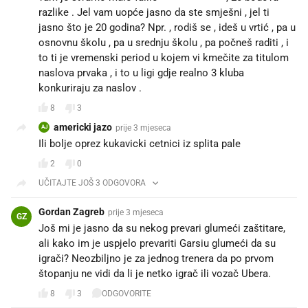
razlike . Jel vam uopće jasno da ste smješni , jel ti
jasno što je 20 godina? Npr. , rodiš se , ideš u vrtić , pa u
osnovnu školu , pa u srednju školu , pa počneš raditi , i
to ti je vremenski period u kojem vi kmečite za titulom
naslova prvaka , i to u ligi gdje realno 3 kluba
konkuriraju za naslov .
8
3
americki jazo
prije 3 mjeseca
AJ
Ili bolje oprez kukavicki cetnici iz splita pale
2
0
UČITAJTE JOŠ 3 ODGOVORA
Gordan Zagreb
prije 3 mjeseca
GZ
Još mi je jasno da su nekog prevari glumeći zaštitare,
ali kako im je uspjelo prevariti Garsiu glumeći da su
igrači? Neozbiljno je za jednog trenera da po prvom
štopanju ne vidi da li je netko igrač ili vozač Ubera.
8
3
ODGOVORITE