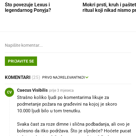
Što povezuje Lexus i
Mokri prsti, kruh i paštet
legendarnog Ponyja?
ritual koji nikad nismo p
PRIJAVITE SE
KOMENTARI
(25)
Caecus Visibilis
prije 3 mjeseca
CV
Strašno koliko ljudi po komentarima likuje za
podmetanje požara na građevini na kojoj je skoro
10.000 ljudi bilo u tom trenutku.
Svaka čast za roze dimne i slična podbadanja, ali ovo je
bolesno da itko podržava. Što je sljedeće? Hoćete pucat