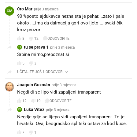
Cro Mar
prije 3 mjeseca
CM
90 %posto ajdukavca nezna sta je pehar....zato i pale
okolo ....ima da dalmacija gori ovo ljeto ....svaki čik
kroz prozor
8
12
ODGOVORITE
tu se pravu 1
prije 3 mjeseca
T1
Srbine mirno,prepoznat si
5
3
UČITAJTE JOŠ 1 ODGOVOR
Joaquín Guzmán
prije 3 mjeseca
Negdi di se lipo vidi zapaljeni transparent 🤣🤣🤣🤣
12
19
ODGOVORITE
Luka Vitez
prije 3 mjeseca
LV
Negdje gdje se lijepo vidi zapaljeni transparent. To je
hrvatski. Ovaj beogradsko splitski ostavi za kod kuće.
7
1