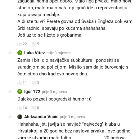
zagucali, nama opet dobro. Malo liga prvaka, malo novi
stadion, malo malo naš top igrač ide u reprezentaciju
koja osvaja medalje.
A di ste tu vi? Perete govna od Švaba i Engleza dok vam
Srbi radnici spavaju po kućama ahahahaha.
Još uz to se ližete s grobarima.
22
5
Luka Vitez
prije 3 mjeseca
LV
Zamisli biti dio navijačke subkulture i ponositi se
suradnjom sa policijom. Mislio sam da je šurovanje s
četnicima dno kad evo novog dna.
11
3
Igor 172
prije 3 mjeseca
I1
Daleko poznat beogradski humor :))
14
8
Aleksandar Vučić
prije 3 mjeseca
Hahahaha, jbt. javlja se navijač "najvećeg" kluba u
Hrvatskoj, a 20 godina bez naslova prvaka , ove godine
vam je stvarno malo falilo 😂😂😂😂😂, 20 bodova