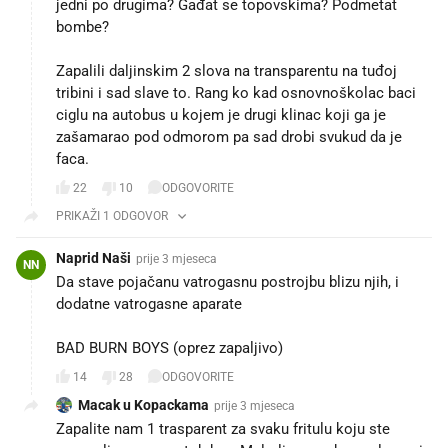
jedni po drugima? Gađat se topovskima? Podmetat
bombe?
Zapalili daljinskim 2 slova na transparentu na tuđoj
tribini i sad slave to. Rang ko kad osnovnoškolac baci
ciglu na autobus u kojem je drugi klinac koji ga je
zašamarao pod odmorom pa sad drobi svukud da je
faca.
22
10
ODGOVORITE
PRIKAŽI 1 ODGOVOR
Naprid Naši
prije 3 mjeseca
NN
Da stave pojačanu vatrogasnu postrojbu blizu njih, i
dodatne vatrogasne aparate😂😂😂
BAD BURN BOYS (oprez zapaljivo) 😂😂😂
14
28
ODGOVORITE
Macak u Kopackama
prije 3 mjeseca
Zapalite nam 1 trasparent za svaku fritulu koju ste