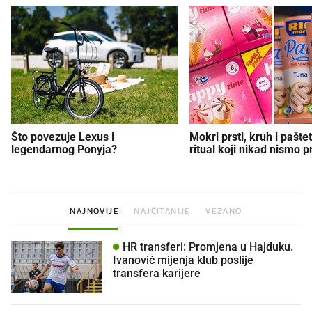
Što povezuje Lexus i
Mokri prsti, kruh i paštet
legendarnog Ponyja?
ritual koji nikad nismo p
NAJNOVIJE
NAJČITANIJE
VEZANO
HR transferi: Promjena u Hajduku.
Ivanović mijenja klub poslije
transfera karijere