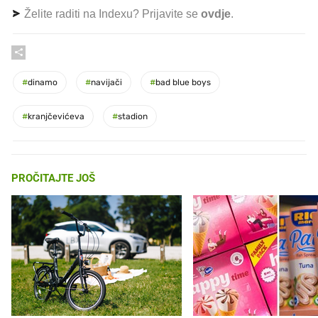
Želite raditi na Indexu? Prijavite se
ovdje
.
#
dinamo
#
navijači
#
bad blue boys
#
kranjčevićeva
#
stadion
PROČITAJTE JOŠ