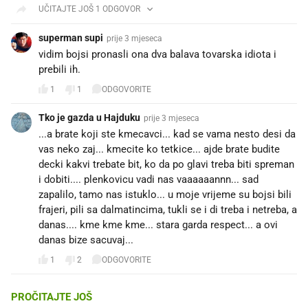
UČITAJTE JOŠ 1 ODGOVOR
superman supi
prije 3 mjeseca
vidim bojsi pronasli ona dva balava tovarska idiota i
prebili ih.
1
1
ODGOVORITE
Tko je gazda u Hajduku
prije 3 mjeseca
...a brate koji ste kmecavci... kad se vama nesto desi da
vas neko zaj... kmecite ko tetkice... ajde brate budite
decki kakvi trebate bit, ko da po glavi treba biti spreman
i dobiti.... plenkovicu vadi nas vaaaaaannn... sad
zapalilo, tamo nas istuklo... u moje vrijeme su bojsi bili
frajeri, pili sa dalmatincima, tukli se i di treba i netreba, a
danas.... kme kme kme... stara garda respect... a ovi
danas bize sacuvaj... 💪💪❤️💙
1
2
ODGOVORITE
PROČITAJTE JOŠ