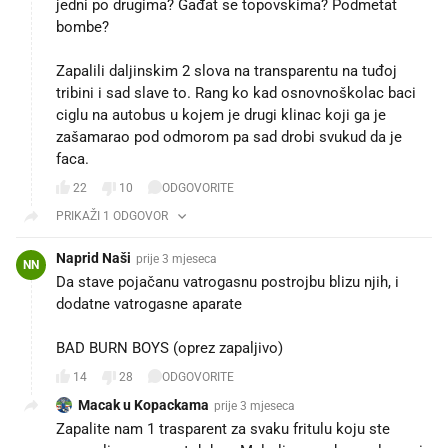
jedni po drugima? Gađat se topovskima? Podmetat
bombe?
Zapalili daljinskim 2 slova na transparentu na tuđoj
tribini i sad slave to. Rang ko kad osnovnoškolac baci
ciglu na autobus u kojem je drugi klinac koji ga je
zašamarao pod odmorom pa sad drobi svukud da je
faca.
22
10
ODGOVORITE
PRIKAŽI 1 ODGOVOR
Naprid Naši
prije 3 mjeseca
NN
Da stave pojačanu vatrogasnu postrojbu blizu njih, i
dodatne vatrogasne aparate😂😂😂
BAD BURN BOYS (oprez zapaljivo) 😂😂😂
14
28
ODGOVORITE
Macak u Kopackama
prije 3 mjeseca
Zapalite nam 1 trasparent za svaku fritulu koju ste