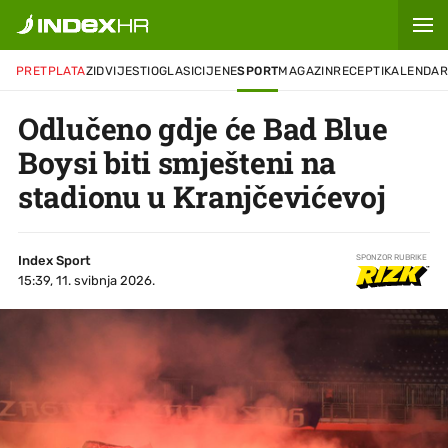
PRETPLATA
ZID
VIJESTI
OGLASI
CIJENE
SPORT
MAGAZIN
RECEPTI
KALENDA
Odlučeno gdje će Bad Blue
Boysi biti smješteni na
stadionu u Kranjčevićevoj
Index Sport
SPONZOR RUBRIKE
15:39, 11. svibnja 2026.