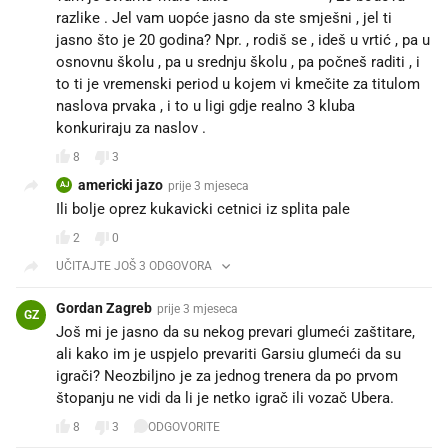
razlike . Jel vam uopće jasno da ste smješni , jel ti
jasno što je 20 godina? Npr. , rodiš se , ideš u vrtić , pa u
osnovnu školu , pa u srednju školu , pa počneš raditi , i
to ti je vremenski period u kojem vi kmečite za titulom
naslova prvaka , i to u ligi gdje realno 3 kluba
konkuriraju za naslov .
8
3
americki jazo
prije 3 mjeseca
AJ
Ili bolje oprez kukavicki cetnici iz splita pale
2
0
UČITAJTE JOŠ 3 ODGOVORA
Gordan Zagreb
prije 3 mjeseca
GZ
Još mi je jasno da su nekog prevari glumeći zaštitare,
ali kako im je uspjelo prevariti Garsiu glumeći da su
igrači? Neozbiljno je za jednog trenera da po prvom
štopanju ne vidi da li je netko igrač ili vozač Ubera.
8
3
ODGOVORITE