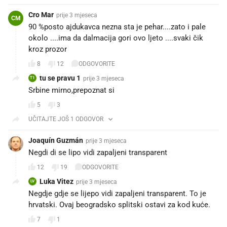
Cro Mar
prije 3 mjeseca
CM
90 %posto ajdukavca nezna sta je pehar....zato i pale
okolo ....ima da dalmacija gori ovo ljeto ....svaki čik
kroz prozor
8
12
ODGOVORITE
tu se pravu 1
prije 3 mjeseca
T1
Srbine mirno,prepoznat si
5
3
UČITAJTE JOŠ 1 ODGOVOR
Joaquín Guzmán
prije 3 mjeseca
Negdi di se lipo vidi zapaljeni transparent 🤣🤣🤣🤣
12
19
ODGOVORITE
Luka Vitez
prije 3 mjeseca
LV
Negdje gdje se lijepo vidi zapaljeni transparent. To je
hrvatski. Ovaj beogradsko splitski ostavi za kod kuće.
7
1