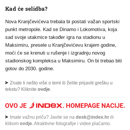
Kad će selidba?
Nova Kranjčevićeva trebala bi postati važan sportski
punkt metropole. Kad se Dinamo i Lokomotiva, koja
sad svoje utakmice također igra na stadionu u
Maksimiru, presele u Kranjčevićevu krajem godine,
moći će se krenuti u rušenje i izgradnju novog
stadionskog kompleksa u Maksimiru. On bi trebao biti
gotov do 2030. godine.
Znate li nešto više o temi ili želite prijaviti grešku u
tekstu? Kliknite
ovdje
.
Imate važnu priču? Javite se na
desk@index.hr
ili
klikom
ovdje
. Atraktivne fotografije i videe plaćamo.