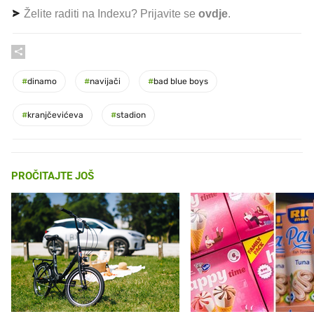
Želite raditi na Indexu? Prijavite se
ovdje
.
#
dinamo
#
navijači
#
bad blue boys
#
kranjčevićeva
#
stadion
PROČITAJTE JOŠ