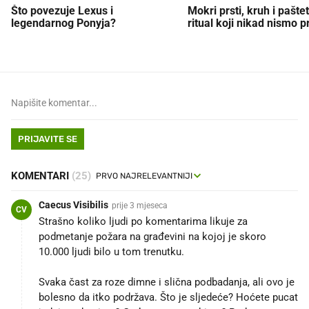
Što povezuje Lexus i
Mokri prsti, kruh i paštet
legendarnog Ponyja?
ritual koji nikad nismo p
PRIJAVITE SE
KOMENTARI
(25)
Caecus Visibilis
prije 3 mjeseca
CV
Strašno koliko ljudi po komentarima likuje za
podmetanje požara na građevini na kojoj je skoro
10.000 ljudi bilo u tom trenutku.
Svaka čast za roze dimne i slična podbadanja, ali ovo je
bolesno da itko podržava. Što je sljedeće? Hoćete pucat