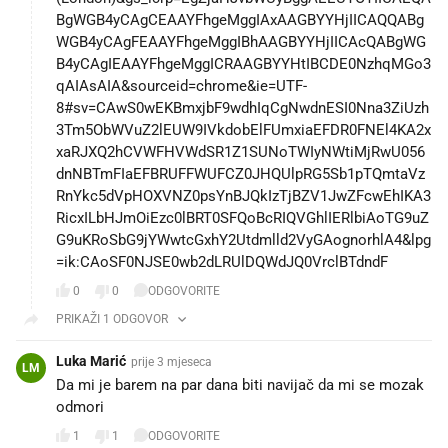
BgWGB4yCAgCEAAYFhgeMggIAxAAGBYYHjIICAQQABg
WGB4yCAgFEAAYFhgeMggIBhAAGBYYHjIICAcQABgWG
B4yCAgIEAAYFhgeMggICRAAGBYYHtIBCDE0NzhqMGo3
qAIAsAIA&sourceid=chrome&ie=UTF-
8#sv=CAwS0wEKBmxjbF9wdhIqCgNwdnESI0Nna3ZiUzh
3Tm5ObWVuZ2lEUW9IVkdobElFUmxiaEFDR0FNEl4KA2x
xaRJXQ2hCVWFHVWdSR1Z1SUNoTWIyNWtiMjRwU056
dnNBTmFIaEFBRUFFWUFCZ0JHQUlpRG5Sb1pTQmtaVz
RnYkc5dVpHOXVNZ0psYnBJQkIzTjBZV1JwZFcwEhIKA3
RicxILbHJmOiEzc0lBRT0SFQoBcRIQVGhlIERlbiAoTG9uZ
G9uKRoSbG9jYWwtcGxhY2Utdmlld2VyGAognorhlA4&lpg
=ik:CAoSF0NJSE0wb2dLRUlDQWdJQ0VrclBTdndF
0
0
ODGOVORITE
PRIKAŽI 1 ODGOVOR
Luka Marić
prije 3 mjeseca
LM
Da mi je barem na par dana biti navijač da mi se mozak
odmori
1
1
ODGOVORITE