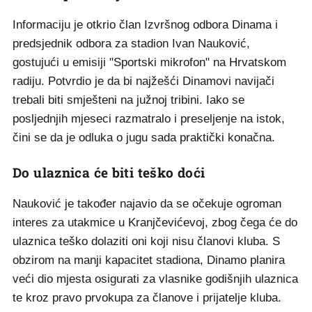
Informaciju je otkrio član Izvršnog odbora Dinama i
predsjednik odbora za stadion Ivan Nauković,
gostujući u emisiji "Sportski mikrofon" na Hrvatskom
radiju. Potvrdio je da bi najžešći Dinamovi navijači
trebali biti smješteni na južnoj tribini. Iako se
posljednjih mjeseci razmatralo i preseljenje na istok,
čini se da je odluka o jugu sada praktički konačna.
Do ulaznica će biti teško doći
Nauković je također najavio da se očekuje ogroman
interes za utakmice u Kranjčevićevoj, zbog čega će do
ulaznica teško dolaziti oni koji nisu članovi kluba. S
obzirom na manji kapacitet stadiona, Dinamo planira
veći dio mjesta osigurati za vlasnike godišnjih ulaznica
te kroz pravo prvokupa za članove i prijatelje kluba.