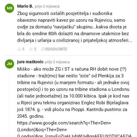
Mario B.
prije 3 mjeseca
MB
Zbog sigurnosti ostalih posjetitelja i sudionika
obavezno napraviti kavez po uzoru na Rujevicu, samo
ovdje za domaću "navijačku" skupinu...kakva divota je
bila do sredine 80ih dolaziti na dinamove utakmice bez
divljanja i urlanja u civiliziranoj i prijateljskoj atmosferi...
5
2
ODGOVORITE
jure matkovic
prije 3 mjeseca
JM
Miško - ako može ZG i ST s računa RH dobit nove (!?)
stadione - traži(mo) bar nešto "siće" od Plenkija za 3
tribine na Rujevici (u manjem formatu - ali jednake ovoj
postojećoj) i to po uzoru na tribine stadiona u Londonu
(ali naše jednoetažne) za 10.000 kibica. Ipak je kod nas
u Rijeci prvu tekmu organizirao Englez Robi Bijelaglava
još 1874. g. - vidi ploču na Pioppi. Kantridu pustimo za
2045. godinu.
https://www.google.com/search?q=The+Den+
(London)&oq=The+Den+
(London)&gs_lcrp=EgZjaHJvbWUyBggAEEUYOTIICAEQA