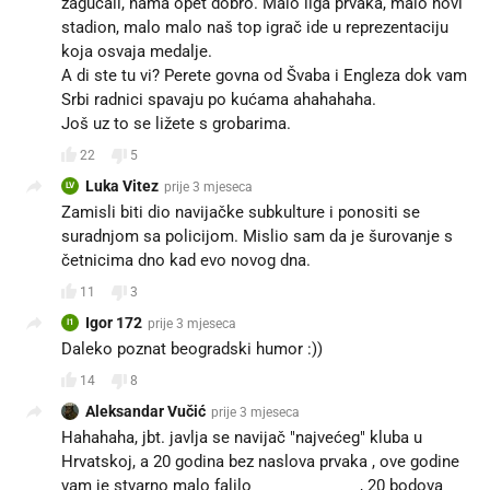
zagucali, nama opet dobro. Malo liga prvaka, malo novi
stadion, malo malo naš top igrač ide u reprezentaciju
koja osvaja medalje.
A di ste tu vi? Perete govna od Švaba i Engleza dok vam
Srbi radnici spavaju po kućama ahahahaha.
Još uz to se ližete s grobarima.
22
5
Luka Vitez
prije 3 mjeseca
LV
Zamisli biti dio navijačke subkulture i ponositi se
suradnjom sa policijom. Mislio sam da je šurovanje s
četnicima dno kad evo novog dna.
11
3
Igor 172
prije 3 mjeseca
I1
Daleko poznat beogradski humor :))
14
8
Aleksandar Vučić
prije 3 mjeseca
Hahahaha, jbt. javlja se navijač "najvećeg" kluba u
Hrvatskoj, a 20 godina bez naslova prvaka , ove godine
vam je stvarno malo falilo 😂😂😂😂😂, 20 bodova