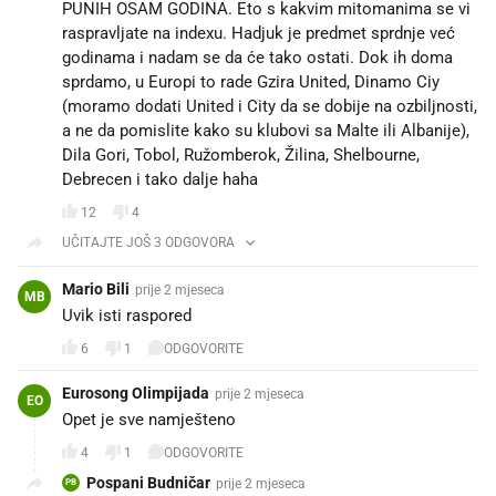
PUNIH OSAM GODINA. Eto s kakvim mitomanima se vi
raspravljate na indexu. Hadjuk je predmet sprdnje već
godinama i nadam se da će tako ostati. Dok ih doma
sprdamo, u Europi to rade Gzira United, Dinamo Ciy
(moramo dodati United i City da se dobije na ozbiljnosti,
a ne da pomislite kako su klubovi sa Malte ili Albanije),
Dila Gori, Tobol, Ružomberok, Žilina, Shelbourne,
Debrecen i tako dalje haha
12
4
UČITAJTE JOŠ 3 ODGOVORA
Mario Bili
prije 2 mjeseca
MB
Uvik isti raspored
6
1
ODGOVORITE
Eurosong Olimpijada
prije 2 mjeseca
EO
Opet je sve namješteno
4
1
ODGOVORITE
Pospani Budničar
prije 2 mjeseca
PB