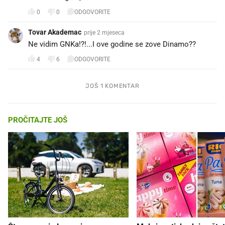
0
0
ODGOVORITE
Tovar Akademac
prije 2 mjeseca
Ne vidim GNKa!?!...I ove godine se zove Dinamo??
4
6
ODGOVORITE
JOŠ 1 KOMENTAR
PROČITAJTE JOŠ