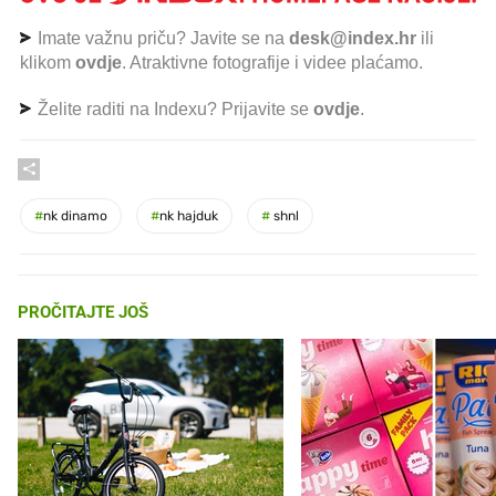
Imate važnu priču? Javite se na
desk@index.hr
ili
klikom
ovdje
. Atraktivne fotografije i videe plaćamo.
Želite raditi na Indexu? Prijavite se
ovdje
.
#
nk dinamo
#
nk hajduk
#
shnl
PROČITAJTE JOŠ