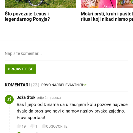
Što povezuje Lexus i
Mokri prsti, kruh i paštet
legendarnog Ponyja?
ritual koji nikad nismo p
PRIJAVITE SE
KOMENTARI
(23)
Joža Štok
prije 2 mjeseca
JŠ
Baš lijepo od Dinama da u zadnjem kolu pozove najveće
rivale da proslave novi dinamov naslov prvaka zajedno.
Pravi sportaši!
19
1
ODGOVORITE