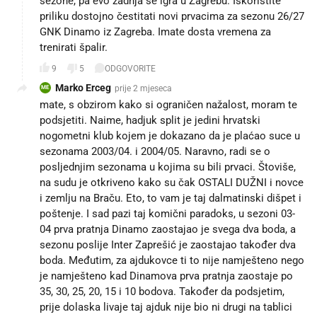
sezone, pa evo zadnja se igra u Zagrebu. Iskoristite
priliku dostojno čestitati novi prvacima za sezonu 26/27
GNK Dinamo iz Zagreba. Imate dosta vremena za
trenirati špalir.
9
5
ODGOVORITE
Marko Erceg
prije 2 mjeseca
ME
mate, s obzirom kako si ograničen nažalost, moram te
podsjetiti. Naime, hadjuk split je jedini hrvatski
nogometni klub kojem je dokazano da je plaćao suce u
sezonama 2003/04. i 2004/05. Naravno, radi se o
posljednjim sezonama u kojima su bili prvaci. Štoviše,
na sudu je otkriveno kako su čak OSTALI DUŽNI i novce
i zemlju na Braču. Eto, to vam je taj dalmatinski dišpet i
poštenje. I sad pazi taj komični paradoks, u sezoni 03-
04 prva pratnja Dinamo zaostajao je svega dva boda, a
sezonu poslije Inter Zaprešić je zaostajao također dva
boda. Međutim, za ajdukovce ti to nije namješteno nego
je namješteno kad Dinamova prva pratnja zaostaje po
35, 30, 25, 20, 15 i 10 bodova. Također da podsjetim,
prije dolaska livaje taj ajduk nije bio ni drugi na tablici