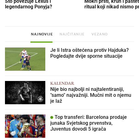
Što povezuje Lexus i
Mokri prsti, kruh i paštet
legendarnog Ponyja?
ritual koji nikad nismo p
NAJNOVIJE
NAJČITANIJE
VEZANO
Je li Istra oštećena protiv Hajduka?
Pogledajte dvije sporne situacije
KALENDAR
Nije bio najbolji ni najtalentiraniji,
"samo" najvažniji. Mučni mit o njemu
je laž
Top transferi: Barcelona prodaje
junaka Svjetskog prvenstva,
Juventus dovodi 5 igrača