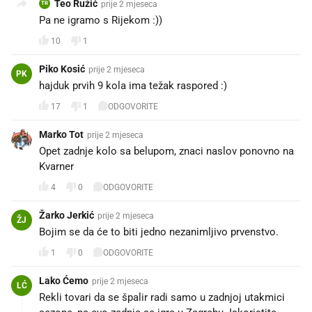
Teo Ružić
prije 2 mjeseca
TR
Pa ne igramo s Rijekom :))
10
1
Piko Kosić
prije 2 mjeseca
PK
hajduk prvih 9 kola ima težak raspored :)
17
1
ODGOVORITE
Marko Tot
prije 2 mjeseca
Opet zadnje kolo sa belupom, znaci naslov ponovno na
Kvarner
4
0
ODGOVORITE
Žarko Jerkić
prije 2 mjeseca
ŽJ
Bojim se da će to biti jedno nezanimljivo prvenstvo.
1
0
ODGOVORITE
Lako Ćemo
prije 2 mjeseca
LĆ
Rekli tovari da se špalir radi samo u zadnjoj utakmici