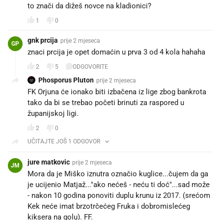
to znači da dižeš novce na kladionici?
1
0
gnk prcija
prije 2 mjeseca
GP
znaci prcija je opet domaćin u prva 3 od 4 kola hahaha
2
5
ODGOVORITE
Phosporus Pluton
prije 2 mjeseca
FK Orjuna će ionako biti izbačena iz lige zbog bankrota
tako da bi se trebao početi brinuti za raspored u
županijskoj ligi.
2
0
UČITAJTE JOŠ 1 ODGOVOR
jure matkovic
prije 2 mjeseca
JM
Mora da je Miško iznutra označio kuglice...čujem da ga
je ucijenio Matjaž..."ako nećeš - neću ti doć"...sad može
- nakon 10 godina ponoviti duplu krunu iz 2017. (srećom
Kek neće imat brzotrčećeg Fruka i dobromislećeg
kiksera na golu). FF.