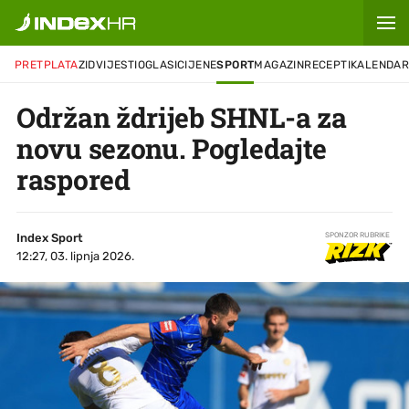
PRETPLATA
ZID
VIJESTI
OGLASI
CIJENE
SPORT
MAGAZIN
RECEPTI
KALENDA
Održan ždrijeb SHNL-a za
novu sezonu. Pogledajte
raspored
Index Sport
SPONZOR RUBRIKE
12:27, 03. lipnja 2026.