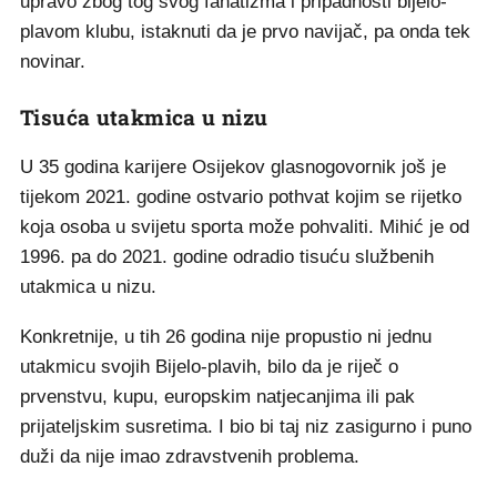
upravo zbog tog svog fanatizma i pripadnosti bijelo-
plavom klubu, istaknuti da je prvo navijač, pa onda tek
novinar.
Tisuća utakmica u nizu
U 35 godina karijere Osijekov glasnogovornik još je
tijekom 2021. godine ostvario pothvat kojim se rijetko
koja osoba u svijetu sporta može pohvaliti. Mihić je od
1996. pa do 2021. godine odradio tisuću službenih
utakmica u nizu.
Konkretnije, u tih 26 godina nije propustio ni jednu
utakmicu svojih Bijelo-plavih, bilo da je riječ o
prvenstvu, kupu, europskim natjecanjima ili pak
prijateljskim susretima. I bio bi taj niz zasigurno i puno
duži da nije imao zdravstvenih problema.