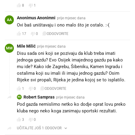
8
1
Anonimus Anonimni
prije mjesec dana
AA
Ovi baš uništavaju i ono malo što je ostalo. :-(
17
0
ODGOVORITE
Mile Milić
prije mjesec dana
MM
Disu sada oni koji se pozivaju da klub treba imati
jednoga gazdu? Evo Osijek imajednog gazdu pa kako
mu ide? Kako ide Zagrebu, Šibeniku, Kamen Ingradu i
ostalima koji su imali ili imaju jednog gazdu? Osim
Rijeke svi propali, Rijeka je jedina kojoj se to isplatilo.
1
0
ODGOVORITE
Robert Sampras
prije mjesec dana
RS
Pod gazda nemislimo netko ko dodje oprat lovu preko
kluba nego neko koga zanimaju sportski rezultati.
3
0
UČITAJTE JOŠ 1 ODGOVOR