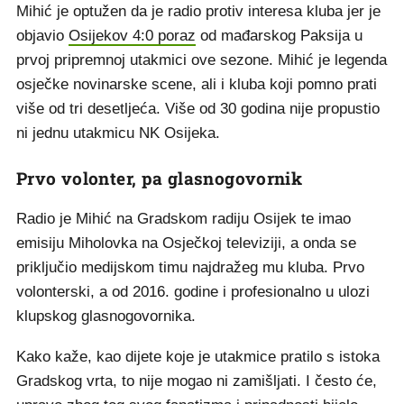
Mihić je optužen da je radio protiv interesa kluba jer je
objavio
Osijekov 4:0 poraz
od mađarskog Paksija u
prvoj pripremnoj utakmici ove sezone. Mihić je legenda
osječke novinarske scene, ali i kluba koji pomno prati
više od tri desetljeća. Više od 30 godina nije propustio
ni jednu utakmicu NK Osijeka.
Prvo volonter, pa glasnogovornik
Radio je Mihić na Gradskom radiju Osijek te imao
emisiju Miholovka na Osječkoj televiziji, a onda se
priključio medijskom timu najdražeg mu kluba. Prvo
volonterski, a od 2016. godine i profesionalno u ulozi
klupskog glasnogovornika.
Kako kaže, kao dijete koje je utakmice pratilo s istoka
Gradskog vrta, to nije mogao ni zamišljati. I često će,