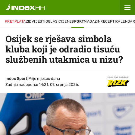
PRETPLATA
ZID
VIJESTI
OGLASI
CIJENE
SPORT
MAGAZIN
RECEPTI
KALENDA
Osijek se rješava simbola
kluba koji je odradio tisuću
službenih utakmica u nizu?
Index Sport
|
Prije mjesec dana
SPONZOR RUBRIKE
Zadnja nadopuna: 14:21, 07. srpnja 2026.