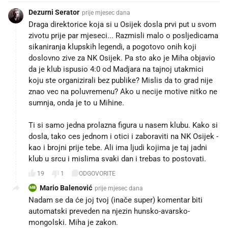
Dezurni Serator
prije mjesec dana
Draga direktorice koja si u Osijek dosla prvi put u svom
zivotu prije par mjeseci... Razmisli malo o posljedicama
sikaniranja klupskih legendi, a pogotovo onih koji
doslovno zive za NK Osijek. Pa sto ako je Miha objavio
da je klub ispusio 4:0 od Madjara na tajnoj utakmici
koju ste organizirali bez publike? Mislis da to grad nije
znao vec na poluvremenu? Ako u necije motive nitko ne
sumnja, onda je to u Mihine.
Ti si samo jedna prolazna figura u nasem klubu. Kako si
dosla, tako ces jednom i otici i zaboraviti na NK Osijek -
kao i brojni prije tebe. Ali ima ljudi kojima je taj jadni
klub u srcu i mislima svaki dan i trebas to postovati.
19
1
ODGOVORITE
Mario Balenović
prije mjesec dana
MB
Nadam se da će joj tvoj (inače super) komentar biti
automatski preveden na njezin hunsko-avarsko-
mongolski. Miha je zakon.