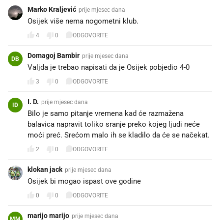
Marko Kraljević
prije mjesec dana
Osijek više nema nogometni klub.
4
0
ODGOVORITE
Domagoj Bambir
prije mjesec dana
DB
Valjda je trebao napisati da je Osijek pobjedio 4-0
3
0
ODGOVORITE
I. D.
prije mjesec dana
ID
Bilo je samo pitanje vremena kad će razmažena
balavica napravit toliko sranje preko kojeg ljudi neće
moći preć. Srećom malo ih se kladilo da će se načekat.
2
0
ODGOVORITE
klokan jack
prije mjesec dana
Osijek bi mogao ispast ove godine
0
0
ODGOVORITE
marijo marijo
prije mjesec dana
MM