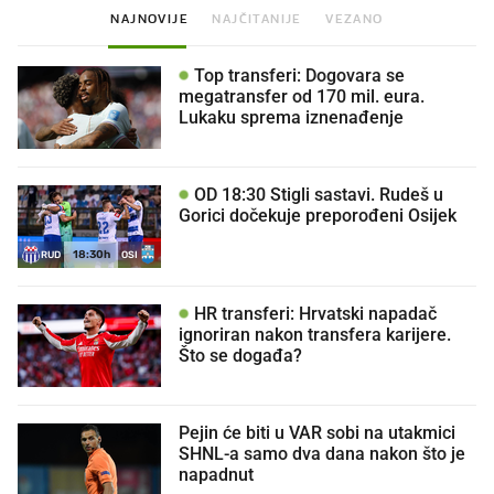
NAJNOVIJE
NAJČITANIJE
VEZANO
Top transferi: Dogovara se
megatransfer od 170 mil. eura.
Lukaku sprema iznenađenje
OD 18:30 Stigli sastavi. Rudeš u
Gorici dočekuje preporođeni Osijek
18:30h
RUD
OSI
HR transferi: Hrvatski napadač
ignoriran nakon transfera karijere.
Što se događa?
Pejin će biti u VAR sobi na utakmici
SHNL-a samo dva dana nakon što je
napadnut