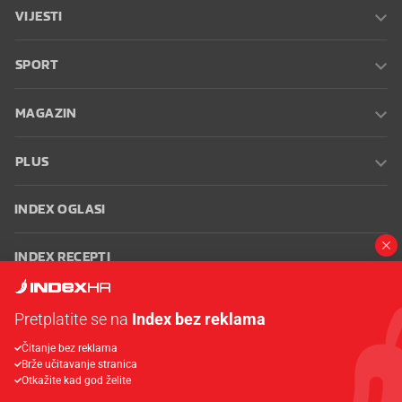
VIJESTI
SPORT
MAGAZIN
PLUS
INDEX OGLASI
INDEX RECEPTI
INFO
Pretplatite se na
Index bez reklama
Čitanje bez reklama
Oglašavanje
Zaposli se na Indexu
Kontakt
Impressum
Uvjeti
Brže učitavanje stranica
korištenja
Postavke kolačića
Otkažite kad god želite