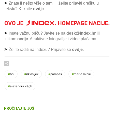
Znate li nešto više o temi ili želite prijaviti grešku u
tekstu? Kliknite
ovdje
.
Imate važnu priču? Javite se na
desk@index.hr
ili
klikom
ovdje
. Atraktivne fotografije i videe plaćamo.
Želite raditi na Indexu? Prijavite se
ovdje
.
#
hnl
#
nk osijek
#
pampas
#
mario mihić
#
alexandra végh
PROČITAJTE JOŠ