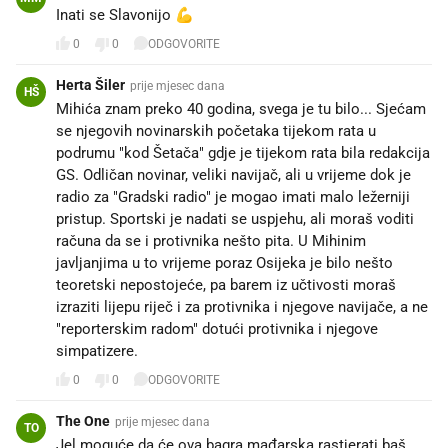
Inati se Slavonijo 💪
0
0
ODGOVORITE
Herta Šiler
prije mjesec dana
HŠ
Mihića znam preko 40 godina, svega je tu bilo... Sjećam
se njegovih novinarskih početaka tijekom rata u
podrumu "kod Šetača" gdje je tijekom rata bila redakcija
GS. Odličan novinar, veliki navijač, ali u vrijeme dok je
radio za "Gradski radio" je mogao imati malo ležerniji
pristup. Sportski je nadati se uspjehu, ali moraš voditi
računa da se i protivnika nešto pita. U Mihinim
javljanjima u to vrijeme poraz Osijeka je bilo nešto
teoretski nepostojeće, pa barem iz učtivosti moraš
izraziti lijepu riječ i za protivnika i njegove navijače, a ne
"reporterskim radom" dotući protivnika i njegove
simpatizere.
0
0
ODGOVORITE
The One
prije mjesec dana
TO
Jel moguće da će ova bagra mađarska rastjerati baš