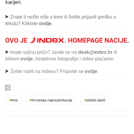
karijeri.
Znate li nešto više o temi ili želite prijaviti grešku u
tekstu? Kliknite
ovdje
.
Imate važnu priču? Javite se na
desk@index.hr
ili
klikom
ovdje
. Atraktivne fotografije i videe plaćamo.
Želite raditi na Indexu? Prijavite se
ovdje
.
#
hns
#
hrvatska reprezentacija
#
zlatko dalić
PROČITAJTE JOŠ