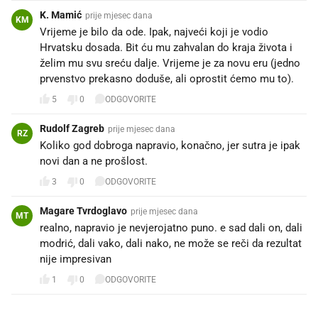
K. Mamić
prije mjesec dana
KM
Vrijeme je bilo da ode. Ipak, najveći koji je vodio
Hrvatsku dosada. Bit ću mu zahvalan do kraja života i
želim mu svu sreću dalje. Vrijeme je za novu eru (jedno
prvenstvo prekasno doduše, ali oprostit ćemo mu to).
5
0
ODGOVORITE
Rudolf Zagreb
prije mjesec dana
RZ
Koliko god dobroga napravio, konačno, jer sutra je ipak
novi dan a ne prošlost.
3
0
ODGOVORITE
Magare Tvrdoglavo
prije mjesec dana
MT
realno, napravio je nevjerojatno puno. e sad dali on, dali
modrić, dali vako, dali nako, ne može se reči da rezultat
nije impresivan 👏🏻👏🏻👏🏻
1
0
ODGOVORITE
PROČITAJTE JOŠ