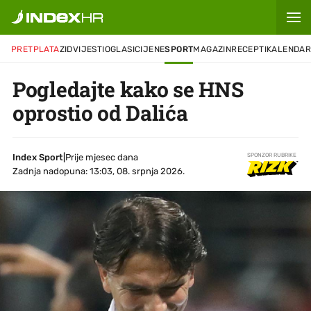
PRETPLATA
ZID
VIJESTI
OGLASI
CIJENE
SPORT
MAGAZIN
RECEPTI
KALENDA
Pogledajte kako se HNS
oprostio od Dalića
Index Sport
|
Prije mjesec dana
SPONZOR RUBRIKE
Zadnja nadopuna: 13:03, 08. srpnja 2026.