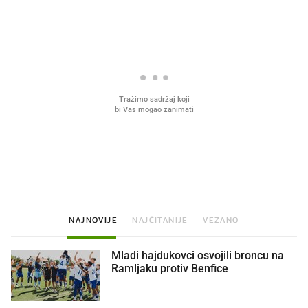
Što povezuje Lexus i
Mokri prsti, kruh i paštet
legendarnog Ponyja?
ritual koji nikad nismo p
NAJNOVIJE
NAJČITANIJE
VEZANO
Mladi hajdukovci osvojili broncu na
Ramljaku protiv Benfice