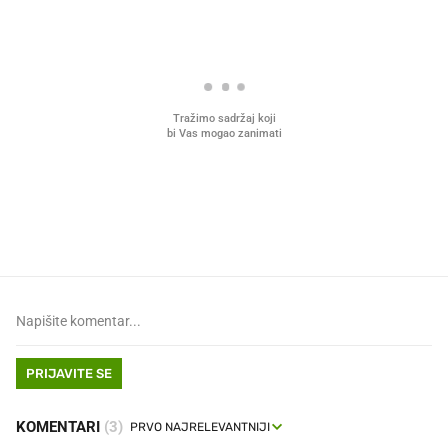
Što povezuje Lexus i
Mokri prsti, kruh i paštet
legendarnog Ponyja?
ritual koji nikad nismo p
PRIJAVITE SE
KOMENTARI
(3)