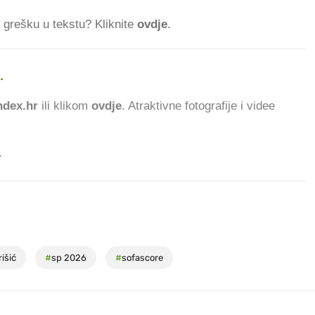
ti grešku u tekstu? Kliknite
ovdje
.
.
577.533 ČITATELJA
dex.hr
ili klikom
ovdje
. Atraktivne fotografije i videe
.
išić
#
sp 2026
#
sofascore