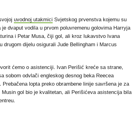
svojoj
uvodnoj utakmici
Svjetskog prvenstva kojemu su
 je dvaput vodila u prvom poluvremenu golovima Harryja
urina i Petar Musa, čiji gol, ali kroz lukavstvo Ivana
 u drugom dijelu osigurali Jude Bellingham i Marcus
vorit ćemo o asistenciji. Ivan Perišić kreće sa strane,
 i sa sobom odvlači engleskog desnog beka Reecea
 Prebačena lopta preko obrambene linije savršena je za
usin gol bio je kvalitetan, ali Perišićeva asistencija bila
entreu.