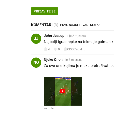
PRIJAVITE SE
KOMENTARI
(3)
PRVO NAJRELEVANTNIJI
John Jessop
prije 2 mjeseca
JJ
Najbolji igrac repke na tekmi je golman k
4
0
ODGOVORITE
Njoko Ono
prije 2 mjeseca
NO
Za sve one kojima je muka pretraživati po
YouTube