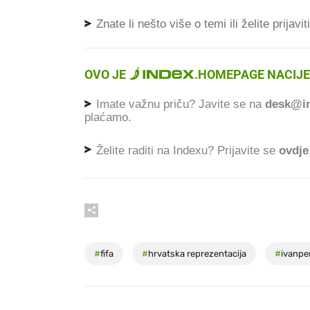
Znate li nešto više o temi ili želite prijavi
OVO JE
.
HOMEPAGE NACIJE
Imate važnu priču? Javite se na
desk@in
plaćamo.
Želite raditi na Indexu? Prijavite se
ovdje
#
fifa
#
hrvatska reprezentacija
#
ivanper