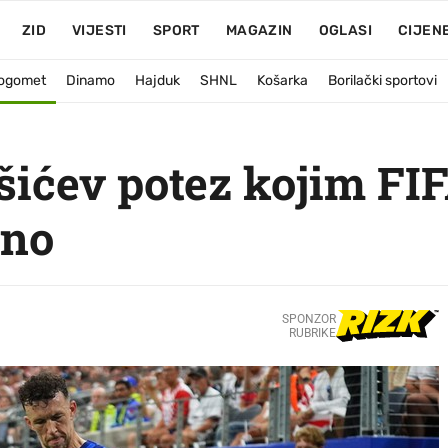
ZID
VIJESTI
SPORT
MAGAZIN
OGLASI
CIJEN
ogomet
Dinamo
Hajduk
SHNL
Košarka
Borilački sportovi
šićev potez kojim FI
lno
SPONZOR
RUBRIKE