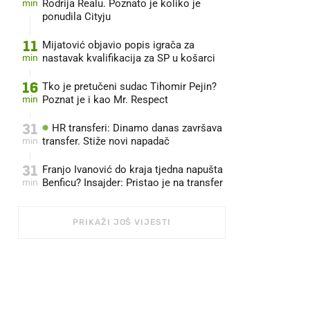
min
Rodrija Realu. Poznato je koliko je
ponudila Cityju
11
Mijatović objavio popis igrača za
min
nastavak kvalifikacija za SP u košarci
16
Tko je pretučeni sudac Tihomir Pejin?
min
Poznat je i kao Mr. Respect
31
HR transferi: Dinamo danas završava
min
transfer. Stiže novi napadač
31
Franjo Ivanović do kraja tjedna napušta
min
Benficu? Insajder: Pristao je na transfer
PRIKAŽI JOŠ VIJESTI