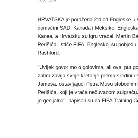
Foto: EPA
HRVATSKA je poražena 2:4 od Engleske u 
domaćini SAD, Kanada i Meksiko. Engleska
Kanea, a Hrvatsku su igru vraćali Martin Bat
Perišića, ističe FIFA. Engleskoj su pobjedu
Rashford.
"Uvijek govorimo o golovima, ali ovaj put go
zatim zavija svoje kretanje prema sredini
Jamesa, ostavljajući Petra Musu slobodnim.
Perišića, koji je vraća nečuvanom suigraču. M
je genijalna", napisali su na FIFA Training C