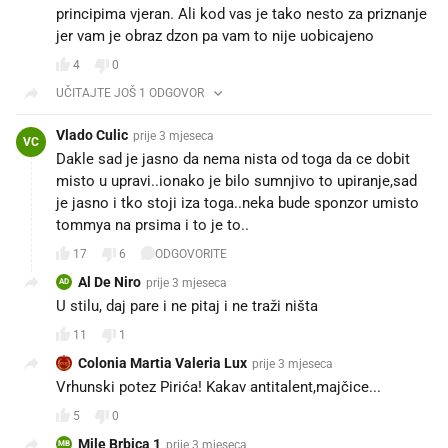
principima vjeran. Ali kod vas je tako nesto za priznanje
jer vam je obraz dzon pa vam to nije uobicajeno
4
0
UČITAJTE JOŠ 1 ODGOVOR
Vlado Culic
prije 3 mjeseca
VC
Dakle sad je jasno da nema nista od toga da ce dobit
misto u upravi..ionako je bilo sumnjivo to upiranje,sad
je jasno i tko stoji iza toga..neka bude sponzor umisto
tommya na prsima i to je to..
17
6
ODGOVORITE
Al De Niro
prije 3 mjeseca
AD
U stilu, daj pare i ne pitaj i ne traži ništa
11
1
Colonia Martia Valeria Lux
prije 3 mjeseca
Vrhunski potez Pirića! Kakav antitalent,majčice...😱
5
0
Mile Brbica 1
prije 3 mjeseca
MB