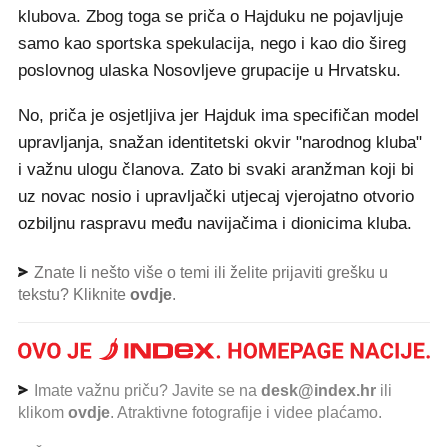
klubova. Zbog toga se priča o Hajduku ne pojavljuje
samo kao sportska spekulacija, nego i kao dio šireg
poslovnog ulaska Nosovljeve grupacije u Hrvatsku.
No, priča je osjetljiva jer Hajduk ima specifičan model
upravljanja, snažan identitetski okvir "narodnog kluba"
i važnu ulogu članova. Zato bi svaki aranžman koji bi
uz novac nosio i upravljački utjecaj vjerojatno otvorio
ozbiljnu raspravu među navijačima i dionicima kluba.
Znate li nešto više o temi ili želite prijaviti grešku u
tekstu? Kliknite
ovdje
.
Imate važnu priču? Javite se na
desk@index.hr
ili
klikom
ovdje
. Atraktivne fotografije i videe plaćamo.