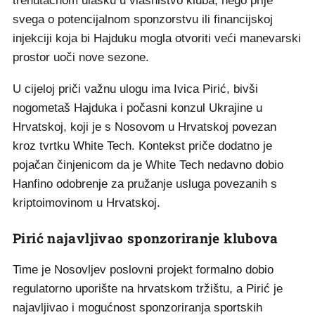
trenutačnom ulasku u vlasništvo kluba, nego prije
svega o potencijalnom sponzorstvu ili financijskoj
injekciji koja bi Hajduku mogla otvoriti veći manevarski
prostor uoči nove sezone.
U cijeloj priči važnu ulogu ima Ivica Pirić, bivši
nogometaš Hajduka i počasni konzul Ukrajine u
Hrvatskoj, koji je s Nosovom u Hrvatskoj povezan
kroz tvrtku White Tech. Kontekst priče dodatno je
pojačan činjenicom da je White Tech nedavno dobio
Hanfino odobrenje za pružanje usluga povezanih s
kriptoimovinom u Hrvatskoj.
Pirić najavljivao sponzoriranje klubova
Time je Nosovljev poslovni projekt formalno dobio
regulatorno uporište na hrvatskom tržištu, a Pirić je
najavljivao i mogućnost sponzoriranja sportskih