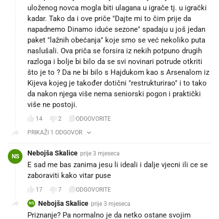
uloženog novca mogla biti ulagana u igrače tj. u igrački
kadar. Tako da i ove priče "Dajte mi to čim prije da
napadnemo Dinamo iduće sezone" spadaju u još jedan
paket "lažnih obećanja" koje smo se već nekoliko puta
naslušali. Ova priča se forsira iz nekih potpuno drugih
razloga i bolje bi bilo da se svi novinari potrude otkriti
što je to ? Da ne bi bilo s Hajdukom kao s Arsenalom iz
Kijeva kojeg je također dotični "restrukturirao" i to tako
da nakon njega više nema seniorski pogon i praktički
više ne postoji.
14
2
ODGOVORITE
PRIKAŽI 1 ODGOVOR
Nebojša Skalice
prije 3 mjeseca
NS
E sad me bas zanima jesu li ideali i dalje vjecni ili ce se
zaboraviti kako vitar puse
17
7
ODGOVORITE
Nebojša Skalice
prije 3 mjeseca
NS
Priznanje? Pa normalno je da netko ostane svojim