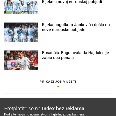
Rijeke u novoj europskoj pobjedi
Rijeka pogotkom Jankovića došla do
nove europske pobjede
Bosančić: Bogu hvala da Hajduk nije
zabio oba penala
PRIKAŽI JOŠ VIJESTI
Pretplatite se na
Index bez reklama
Podržite neovisno novinarstvo i čitajte Index bez bannera.