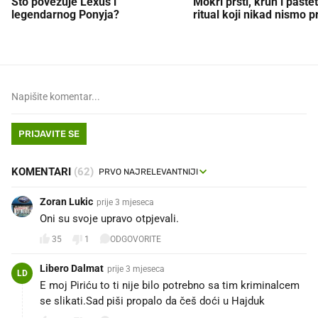
Što povezuje Lexus i
Mokri prsti, kruh i paštet
legendarnog Ponyja?
ritual koji nikad nismo p
PRIJAVITE SE
KOMENTARI
(62)
Zoran Lukic
prije 3 mjeseca
Oni su svoje upravo otpjevali.
35
1
ODGOVORITE
Libero Dalmat
prije 3 mjeseca
LD
E moj Piriću to ti nije bilo potrebno sa tim kriminalcem
se slikati.Sad piši propalo da češ doći u Hajduk