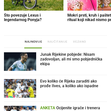
Što povezuje Lexus i
Mokri prsti, kruh i paštet
legendarnog Ponyja?
ritual koji nikad nismo p
NAJNOVIJE
NAJČITANIJE
VEZANO
Junak Rijekine pobjede: Nisam
zadovoljan, ali mi smo pobjednička
ekipa
Evo koliko će Rijeka zaraditi ako
prođe Ilves, a koliko ako ispadne
ANKETA
Ocijenite igrače i trenera