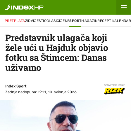
PRETPLATA
ZID
VIJESTI
OGLASI
CIJENE
SPORT
MAGAZIN
RECEPTI
KALENDA
Predstavnik ulagača koji
žele ući u Hajduk objavio
fotku sa Štimcem: Danas
uživamo
Index Sport
SPONZOR RUBRIKE
Zadnja nadopuna: 19:11, 10. svibnja 2026.