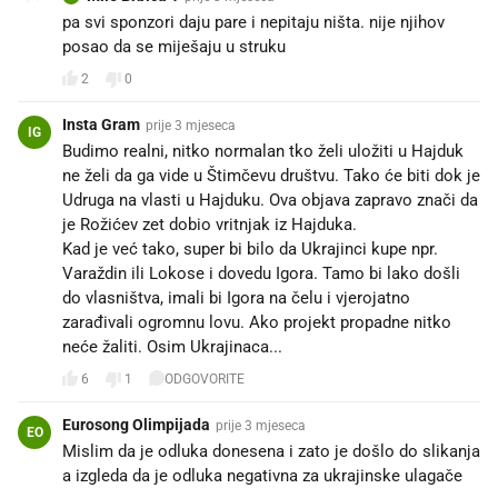
pa svi sponzori daju pare i nepitaju ništa. nije njihov
posao da se miješaju u struku
2
0
Insta Gram
prije 3 mjeseca
IG
Budimo realni, nitko normalan tko želi uložiti u Hajduk
ne želi da ga vide u Štimčevu društvu. Tako će biti dok je
Udruga na vlasti u Hajduku. Ova objava zapravo znači da
je Rožićev zet dobio vritnjak iz Hajduka.
Kad je već tako, super bi bilo da Ukrajinci kupe npr.
Varaždin ili Lokose i dovedu Igora. Tamo bi lako došli
do vlasništva, imali bi Igora na čelu i vjerojatno
zarađivali ogromnu lovu. Ako projekt propadne nitko
neće žaliti. Osim Ukrajinaca...
6
1
ODGOVORITE
Eurosong Olimpijada
prije 3 mjeseca
EO
Mislim da je odluka donesena i zato je došlo do slikanja
a izgleda da je odluka negativna za ukrajinske ulagače