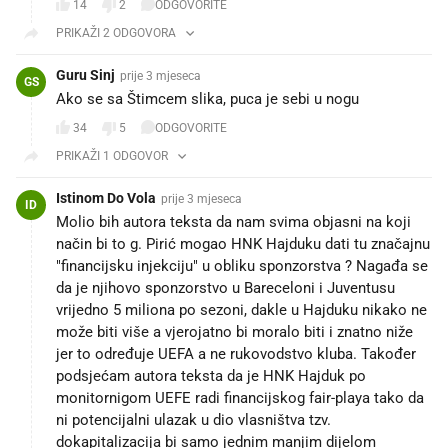
14
2
ODGOVORITE
PRIKAŽI 2 ODGOVORA
Guru Sinj
prije 3 mjeseca
GS
Ako se sa Štimcem slika, puca je sebi u nogu
34
5
ODGOVORITE
PRIKAŽI 1 ODGOVOR
Istinom Do Vola
prije 3 mjeseca
ID
Molio bih autora teksta da nam svima objasni na koji
način bi to g. Pirić mogao HNK Hajduku dati tu značajnu
"financijsku injekciju" u obliku sponzorstva ? Nagađa se
da je njihovo sponzorstvo u Bareceloni i Juventusu
vrijedno 5 miliona po sezoni, dakle u Hajduku nikako ne
može biti više a vjerojatno bi moralo biti i znatno niže
jer to određuje UEFA a ne rukovodstvo kluba. Također
podsjećam autora teksta da je HNK Hajduk po
monitornigom UEFE radi financijskog fair-playa tako da
ni potencijalni ulazak u dio vlasništva tzv.
dokapitalizacija bi samo jednim manjim dijelom