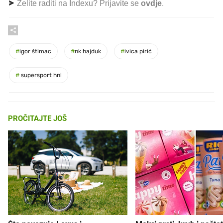
Želite raditi na Indexu? Prijavite se
ovdje
.
#
igor štimac
#
nk hajduk
#
ivica pirić
#
supersport hnl
PROČITAJTE JOŠ