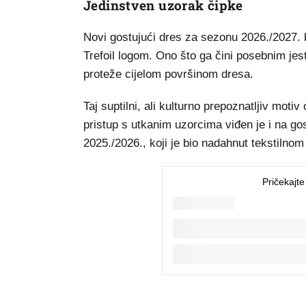
Jedinstven uzorak čipke
Novi gostujući dres za sezonu 2026./2027. b
Trefoil logom. Ono što ga čini posebnim jest
proteže cijelom površinom dresa.
Taj suptilni, ali kulturno prepoznatljiv moti
pristup s utkanim uzorcima viđen je i na 
2025./2026., koji je bio nadahnut tekstilnom