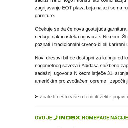
sadrži Trefoil logo i koristi istu kombinacij
zagrijavanje EQT plava boja nalazi se na r
garniture.
Očekuje se da će nova gostujuća garnitura b
nedugo nakon isteka ugovora s Nikeom. Što 
poznati i tradicionalni crveno-bijeli karirani
Novi dresovi bit će dostupni za kupnju od k
nogometnog saveza i Adidasa službeno zapo
sadašnji ugovor s Nikeom istječe 31. srpnj
američkim proizvođačem opreme i započinje
Znate li nešto više o temi ili želite prijavi
OVO JE
.
HOMEPAGE NACIJE