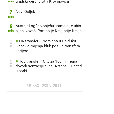
min
gradski derbi protiv Krovinovića
7
Novi Osijek
min
8
Austrijskog "drvosječu" zamalo je ubio
min
pijani vozač. Postao je Kralj prije Kralja
1
HR transferi: Promjena u Hajduku.
h
Ivanović mijenja klub poslije transfera
karijere
1
Top transferi: City za 100 mil. eura
h
dovodi senzaciju SP-a. Arsenal i United
u borbi
PRIKAŽI JOŠ VIJESTI