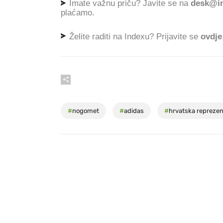
Imate važnu priču? Javite se na
desk@in
plaćamo.
Želite raditi na Indexu? Prijavite se
ovdje
#
nogomet
#
adidas
#
hrvatska reprezen