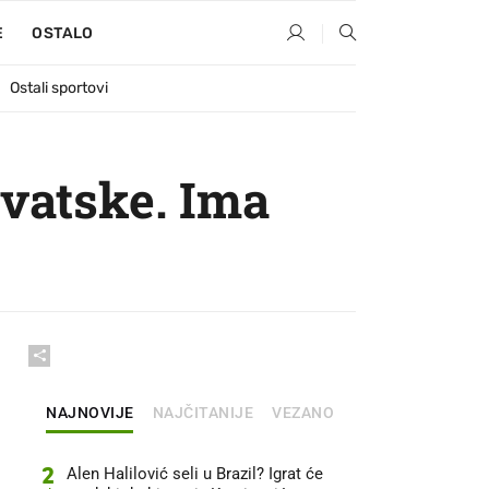
E
OSTALO
Ostali sportovi
rvatske. Ima
NAJNOVIJE
NAJČITANIJE
VEZANO
2
Alen Halilović seli u Brazil? Igrat će