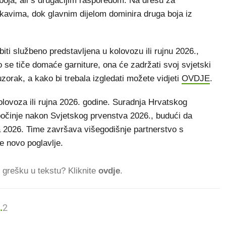
u boja, ali s drugačijim rasporedom. Na dresu za
ukavima, dok glavnim dijelom dominira druga boja iz
iti službeno predstavljena u kolovozu ili rujnu 2026.,
se tiče domaće garniture, ona će zadržati svoj svjetski
 uzorak, a kako bi trebala izgledati možete vidjeti
OVDJE
.
olovoza ili rujna 2026. godine. Suradnja Hrvatskog
činje nakon Svjetskog prvenstva 2026., budući da
a 2026. Time završava višegodišnje partnerstvo s
 novo poglavlje.
ti grešku u tekstu? Kliknite
ovdje
.
.
269.211 ČITATELJA DANAS