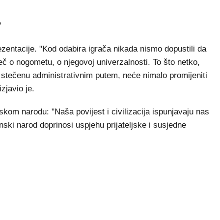
"
zentacije. "Kod odabira igrača nikada nismo dopustili da
iječ o nogometu, o njegovoj univerzalnosti. To što netko,
u stečenu administrativnim putem, neće nimalo promijeniti
zjavio je.
skom narodu: "Naša povijest i civilizacija ispunjavaju nas
ki narod doprinosi uspjehu prijateljske i susjedne