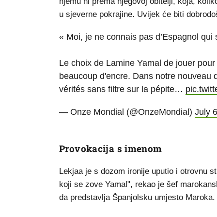
njemu ni prema njegovoj obitelji, koja, ko
u sjeverne pokrajine. Uvijek će biti dobrod
« Moi, je ne connais pas d’Espagnol qui 
Le choix de Lamine Yamal de jouer pour l
beaucoup d'encre. Dans notre nouveau doc
vérités sans filtre sur la pépite…
pic.twi
— Onze Mondial (@OnzeMondial)
July 
Provokacija s imenom
Lekjaa je s dozom ironije uputio i otrovnu 
koji se zove Yamal", rekao je šef marokan
da predstavlja Španjolsku umjesto Maroka.