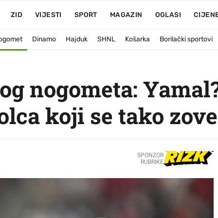
ZID
VIJESTI
SPORT
MAGAZIN
OGLASI
CIJEN
ogomet
Dinamo
Hajduk
SHNL
Košarka
Borilački sportovi
og nogometa: Yamal
lca koji se tako zove
SPONZOR
RUBRIKE