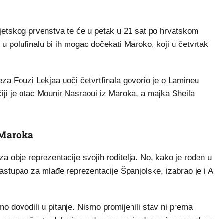
jetskog prvenstva te će u petak u 21 sat po hrvatskom
i, u polufinalu bi ih mogao dočekati Maroko, koji u četvrtak
 Fouzi Lekjaa uoči četvrtfinala govorio je o Lamineu
čiji je otac Mounir Nasraoui iz Maroka, a majka Sheila
 Maroka
za obje reprezentacije svojih roditelja. No, kako je rođen u
nastupao za mlađe reprezentacije Španjolske, izabrao je i A
 dovodili u pitanje. Nismo promijenili stav ni prema