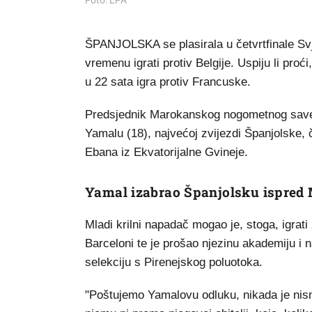
Foto: EPA
ŠPANJOLSKA se plasirala u četvrtfinale Sv
vremenu igrati protiv Belgije. Uspiju li proć
u 22 sata igra protiv Francuske.
Predsjednik Marokanskog nogometnog saveza
Yamalu (18), najvećoj zvijezdi Španjolske, 
Ebana iz Ekvatorijalne Gvineje.
Yamal izabrao Španjolsku ispred
Mladi krilni napadač mogao je, stoga, igrati 
Barceloni te je prošao njezinu akademiju i 
selekciju s Pirenejskog poluotoka.
"Poštujemo Yamalovu odluku, nikada je nismo