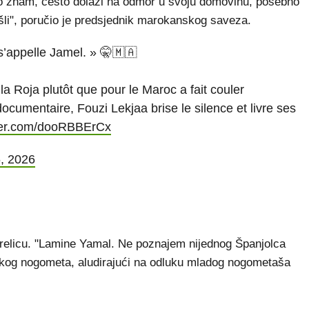
liko znam, često dolazi na odmor u svoju domovinu, posebno
ošli", poručio je predsjednik marokanskog saveza.
s’appelle Jamel. » 🤫🇲🇦
a Roja plutôt que pour le Maroc a fait couler
umentaire, Fouzi Lekjaa brise le silence et livre ses
tter.com/dooRBBErCx
6, 2026
strelicu. "Lamine Yamal. Ne poznajem nijednog Španjolca
skog nogometa, aludirajući na odluku mladog nogometaša