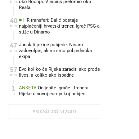
min
oko Rodrija. Vinicius prelomio oko
Reala
40
HR transferi: Dalić postaje
min
najplaćeniji hrvatski trener. Igrač PSG-a
stiže u Dinamo
47
Junak Rijekine pobjede: Nisam
min
zadovoljan, ali mi smo pobjednička
ekipa
57
Evo koliko će Rijeka zaraditi ako prođe
min
Ilves, a koliko ako ispadne
1
ANKETA
Ocijenite igrače i trenera
h
Rijeke u novoj europskoj pobjedi
PRIKAŽI JOŠ VIJESTI