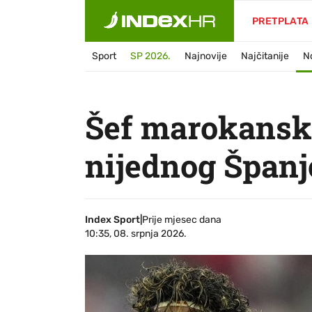
PRETPLATA
Sport
SP 2026.
Najnovije
Najčitanije
N
Šef marokansk
nijednog Španjo
Index Sport
|
Prije mjesec dana
10:35, 08. srpnja 2026.