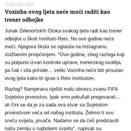
16.06.2026. 19:23
Vozinha ovog ljeta neće moći raditi kao
trener odbojke
Junak Zelenortskih Otoka svakog ljeta radi kao trener
odbojke u školi Instituto Reis. No ove godine neće
moći. Njegova škola se oglasila na Instagramu
službenim priopćenjem. "Ove godine, zbog razloga koji
su potpuno izvan kontrole uprave, trenerskog osoblja,
pa čak i sila prirode… veliki Vozinha neće biti prisutan
ovog ljeta kako bi igrao s Reis institutom.
Razlog? Namjerava riješiti malu obvezu zvanu FIFA
Svjetsko prvenstvo. Ipak smo pokušali pregovarati…
ali čini se da je za sada ova stvar sa Svjetskim
prvenstvom veća od našeg instituta. Želimo ti svu
sreću svijeta, prvače. Nadamo se da ćeš predstaviti
našu zemlju u najboljem svjetlu", napisali su.