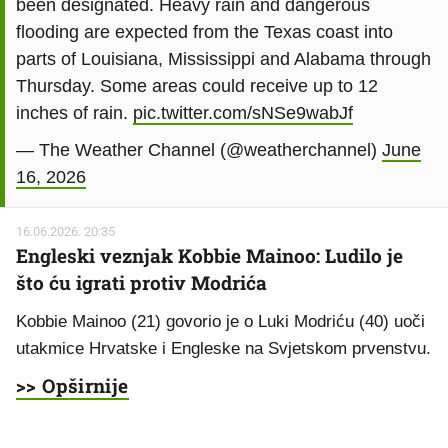
been designated. Heavy rain and dangerous
flooding are expected from the Texas coast into
parts of Louisiana, Mississippi and Alabama through
Thursday. Some areas could receive up to 12
inches of rain.
pic.twitter.com/sNSe9wabJf
— The Weather Channel (@weatherchannel)
June
16, 2026
16.06.2026. 20:35
Engleski veznjak Kobbie Mainoo: Ludilo je
što ću igrati protiv Modrića
Kobbie Mainoo (21) govorio je o Luki Modriću (40) uoči
utakmice Hrvatske i Engleske na Svjetskom prvenstvu.
>> Opširnije