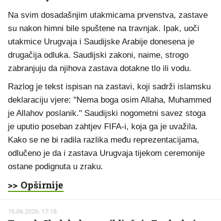
Na svim dosadašnjim utakmicama prvenstva, zastave
su nakon himni bile spuštene na travnjak. Ipak, uoči
utakmice Urugvaja i Saudijske Arabije donesena je
drugačija odluka. Saudijski zakoni, naime, strogo
zabranjuju da njihova zastava dotakne tlo ili vodu.
Razlog je tekst ispisan na zastavi, koji sadrži islamsku
deklaraciju vjere: "Nema boga osim Allaha, Muhammed
je Allahov poslanik." Saudijski nogometni savez stoga
je uputio poseban zahtjev FIFA-i, koja ga je uvažila.
Kako se ne bi radila razlika među reprezentacijama,
odlučeno je da i zastava Urugvaja tijekom ceremonije
ostane podignuta u zraku.
>> Opširnije
16.06.2026. 17:18