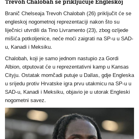
Trevoh Chalobah se priključuje Engleskoj
Branič Chelseaja Trevoh Chalobah (26) priključit će se
engleskoj nogometnoj reprezentaciji nakon što su
liječnici utvrdili da Tino Livramento (23), zbog ozljede
mišića potkoljenice, neće moći zaigrati na SP-u u SAD-
u, Kanadi i Meksiku.
Chalobah, koji je samo jednom nastupio za Gordi
Albion, otputovat će u reprezentativni kamp u Kansas
Cityju. Ostatak momčadi putuje u Dallas, gdje Engleska
u srijedu protiv Hrvatske igra prvu utakmicu na SP-u u
SAD-u, Kanadi i Meksiku, objavio je u utorak Engleski
nogometni savez.