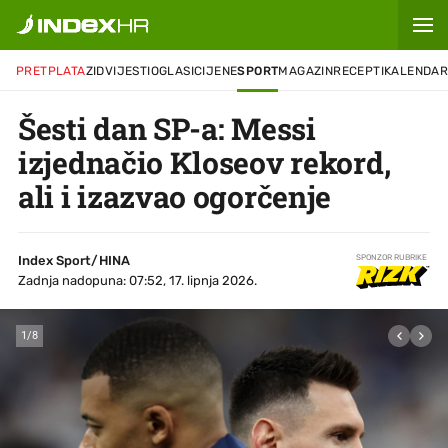
PRETPLATA
ZID
VIJESTI
OGLASI
CIJENE
SPORT
MAGAZIN
RECEPTI
KALENDA
Šesti dan SP-a: Messi
izjednačio Kloseov rekord,
ali i izazvao ogorčenje
Index Sport/HINA
SPONZOR RUBRIKE
Zadnja nadopuna: 07:52, 17. lipnja 2026.
1
/
8