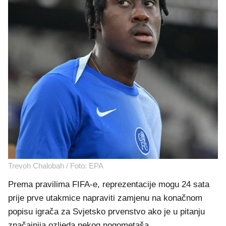
Trevoh Chalobah / Foto: EPA
Prema pravilima FIFA-e, reprezentacije mogu 24 sata
prije prve utakmice napraviti zamjenu na konačnom
popisu igrača za Svjetsko prvenstvo ako je u pitanju
značajnija ozljeda nekog nogometaša.