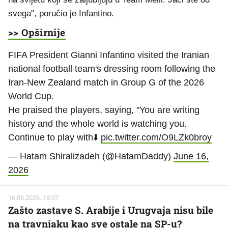
svega", poručio je Infantino.
>> Opširnije
FIFA President Gianni Infantino visited the Iranian
national football team's dressing room following the
Iran-New Zealand match in Group G of the 2026
World Cup.
He praised the players, saying, "You are writing
history and the whole world is watching you.
Continue to play with⬇️
pic.twitter.com/O9LZk0broy
— Hatam Shiralizadeh (@HatamDaddy)
June 16,
2026
16.06.2026. 18:07
Zašto zastave S. Arabije i Urugvaja nisu bile
na travnjaku kao sve ostale na SP-u?