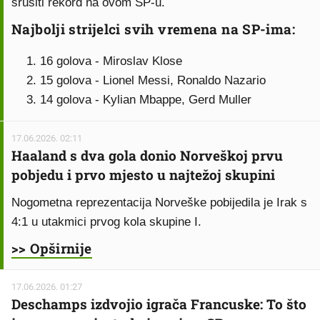
srušiti rekord na ovom SP-u.
Najbolji strijelci svih vremena na SP-ima:
16 golova - Miroslav Klose
15 golova - Lionel Messi, Ronaldo Nazario
14 golova - Kylian Mbappe, Gerd Muller
17.06.2026. 02:11
Haaland s dva gola donio Norveškoj prvu
pobjedu i prvo mjesto u najtežoj skupini
Nogometna reprezentacija Norveške pobijedila je Irak s
4:1 u utakmici prvog kola skupine I.
>> Opširnije
17.06.2026. 01:27
Deschamps izdvojio igrača Francuske: To što