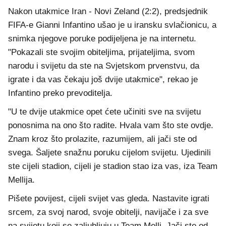
Nakon utakmice Iran - Novi Zeland (2:2), predsjednik
FIFA-e Gianni Infantino ušao je u iransku svlačionicu, a
snimka njegove poruke podijeljena je na internetu.
"Pokazali ste svojim obiteljima, prijateljima, svom
narodu i svijetu da ste na Svjetskom prvenstvu, da
igrate i da vas čekaju još dvije utakmice", rekao je
Infantino preko prevoditelja.
"U te dvije utakmice opet ćete učiniti sve na svijetu
ponosnima na ono što radite. Hvala vam što ste ovdje.
Znam kroz što prolazite, razumijem, ali jači ste od
svega. Šaljete snažnu poruku cijelom svijetu. Ujedinili
ste cijeli stadion, cijeli je stadion stao iza vas, iza Team
Mellija.
Pišete povijest, cijeli svijet vas gleda. Nastavite igrati
srcem, za svoj narod, svoje obitelji, navijače i za sve
na svijetu koji se zaljubljuju u Team Melli. Jači ste od