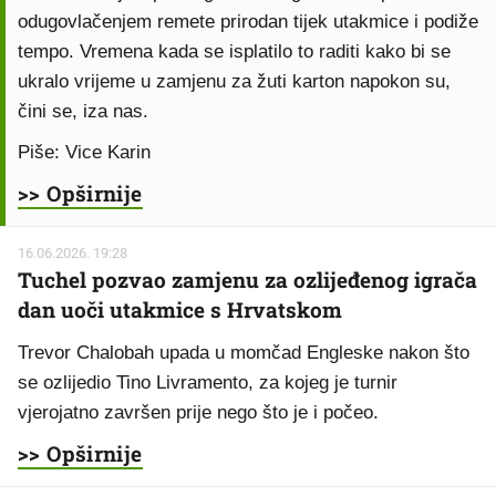
odugovlačenjem remete prirodan tijek utakmice i podiže
tempo. Vremena kada se isplatilo to raditi kako bi se
ukralo vrijeme u zamjenu za žuti karton napokon su,
čini se, iza nas.
Piše: Vice Karin
>> Opširnije
16.06.2026. 19:28
Tuchel pozvao zamjenu za ozlijeđenog igrača
dan uoči utakmice s Hrvatskom
Trevor Chalobah upada u momčad Engleske nakon što
se ozlijedio Tino Livramento, za kojeg je turnir
vjerojatno završen prije nego što je i počeo.
>> Opširnije