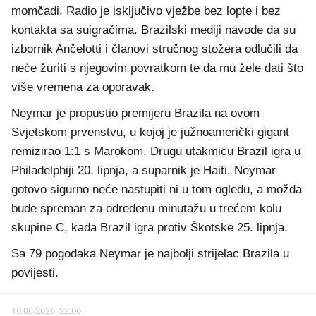
momčadi. Radio je isključivo vježbe bez lopte i bez
kontakta sa suigračima. Brazilski mediji navode da su
izbornik Ančelotti i članovi stručnog stožera odlučili da
neće žuriti s njegovim povratkom te da mu žele dati što
više vremena za oporavak.
Neymar je propustio premijeru Brazila na ovom
Svjetskom prvenstvu, u kojoj je južnoamerički gigant
remizirao 1:1 s Marokom. Drugu utakmicu Brazil igra u
Philadelphiji 20. lipnja, a suparnik je Haiti. Neymar
gotovo sigurno neće nastupiti ni u tom ogledu, a možda
bude spreman za određenu minutažu u trećem kolu
skupine C, kada Brazil igra protiv Škotske 25. lipnja.
Sa 79 pogodaka Neymar je najbolji strijelac Brazila u
povijesti.
16.06.2026. 22:06