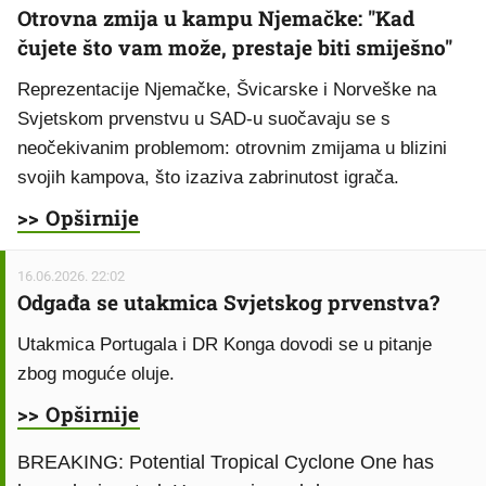
Otrovna zmija u kampu Njemačke: "Kad
čujete što vam može, prestaje biti smiješno"
Reprezentacije Njemačke, Švicarske i Norveške na
Svjetskom prvenstvu u SAD-u suočavaju se s
neočekivanim problemom: otrovnim zmijama u blizini
svojih kampova, što izaziva zabrinutost igrača.
>> Opširnije
16.06.2026. 22:02
Odgađa se utakmica Svjetskog prvenstva?
Utakmica Portugala i DR Konga dovodi se u pitanje
zbog moguće oluje.
>> Opširnije
BREAKING: Potential Tropical Cyclone One has