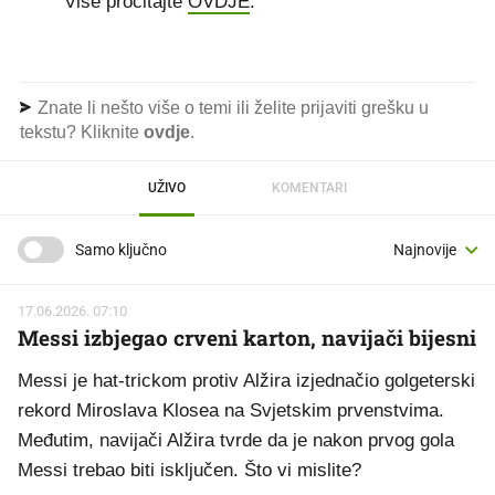
Više pročitajte
OVDJE
.
Znate li nešto više o temi ili želite prijaviti grešku u
tekstu? Kliknite
ovdje
.
UŽIVO
KOMENTARI
Samo ključno
17.06.2026. 07:10
Messi izbjegao crveni karton, navijači bijesni
Messi je hat-trickom protiv Alžira izjednačio golgeterski
rekord Miroslava Klosea na Svjetskim prvenstvima.
Međutim, navijači Alžira tvrde da je nakon prvog gola
Messi trebao biti isključen. Što vi mislite?