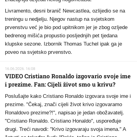
Livramento, desni branič Newcastlea, ozlijedio se na
treningu u nedjelju. Njegov nastup na svjetskom
prvenstvu već je bio pod upitnikom jer je zbog ozljede
bedrenog mišića propustio posljednjih pet tjedana
klupske sezone. Izbornik Thomas Tuchel ipak ga je
poveo na svjetsko prvenstvo.
16.06.2026. 16:08
VIDEO Cristiano Ronaldo izgovario svoje ime
i prezime. Fan: Cijeli život smo u krivu?
Poslušajte kako Cristiano Ronaldo izgovara svoje ime i
prezime. "Čekaj, znači cijeli život krivo izgovaramo
Ronaldovo prezime?!", napisao je jedan obožavatelj.
"Cristiano Ronaldo. Cristiano Honaldo", uspoređuje
drugi. Treći navodi: "Krivo izgovaraju svoja imena." A