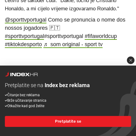
četvrti se također čudi: "Dakle, točno je Cristiano
Honaldo, a mi cijelo vrijeme izgovaramo Ronaldo."
@sporttvportugal
Como se pronuncia o nome dos
nossos jogadores 🇵🇹
#sporttvportugal
#sporttvportugal
#fifaworldcup
#tiktokdesporto
♬ som original - sport tv
>> Opširnije
Pretplatite se na
Index bez reklama
Čitanje bez reklama
16.06.2026. 15:22
Brže učitavanje stranica
Bilić Englezima: Pritisak je uvijek na vama,
Otkažite kad god želite
arogancija vam ne pomaže
Pretplatite se
Slaven Bilić analizira rivalstvo s Engleskom uoči SP-a.