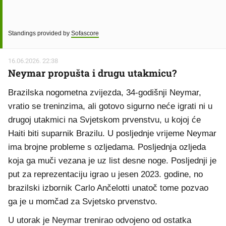
Standings provided by
Sofascore
16.06.2026. 22:38
Neymar propušta i drugu utakmicu?
Brazilska nogometna zvijezda, 34-godišnji Neymar,
vratio se treninzima, ali gotovo sigurno neće igrati ni u
drugoj utakmici na Svjetskom prvenstvu, u kojoj će
Haiti biti suparnik Brazilu. U posljednje vrijeme Neymar
ima brojne probleme s ozljedama. Posljednja ozljeda
koja ga muči vezana je uz list desne noge. Posljednji je
put za reprezentaciju igrao u jesen 2023. godine, no
brazilski izbornik Carlo Ančelotti unatoč tome pozvao
ga je u momčad za Svjetsko prvenstvo.
U utorak je Neymar trenirao odvojeno od ostatka