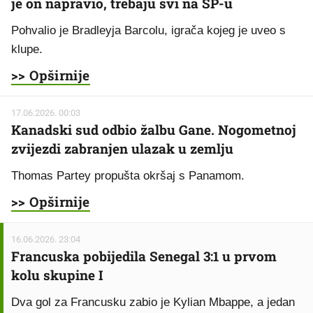
je on napravio, trebaju svi na SP-u
Pohvalio je Bradleyja Barcolu, igrača kojeg je uveo s
klupe.
>> Opširnije
17.06.2026. 00:03
Kanadski sud odbio žalbu Gane. Nogometnoj
zvijezdi zabranjen ulazak u zemlju
Thomas Partey propušta okršaj s Panamom.
>> Opširnije
16.06.2026. 23:04
Francuska pobijedila Senegal 3:1 u prvom
kolu skupine I
Dva gol za Francusku zabio je Kylian Mbappe, a jedan