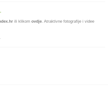
.
dex.hr
ili klikom
ovdje
. Atraktivne fotografije i videe
.