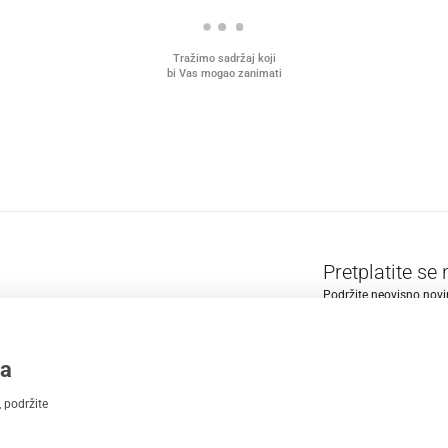
Tražimo sadržaj koji
bi Vas mogao zanimati
Pretplatite se
Podržite neovisno novin
MAGAZIN
PLUS
INFO
ma
Shopping
Oglasi
Tečaj
 podržite
Cijene
Recepti
TV pr
Ljubimci
Lajk.hr
Kino