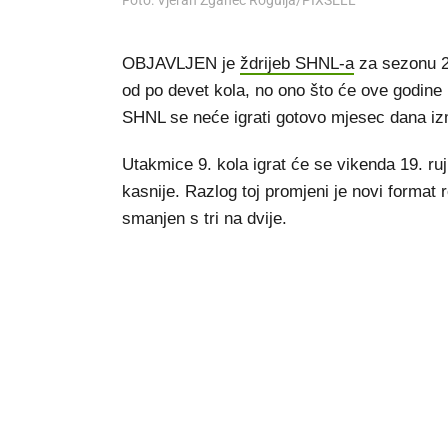
Foto: Vjeran Zganec Rogulja/PIXSELL
OBJAVLJEN je
ždrijeb SHNL-a
za sezonu 20
od po devet kola, no ono što će ove godine b
SHNL se neće igrati gotovo mjesec dana izm
Utakmice 9. kola igrat će se vikenda 19. ruj
kasnije. Razlog toj promjeni je novi format
smanjen s tri na dvije.