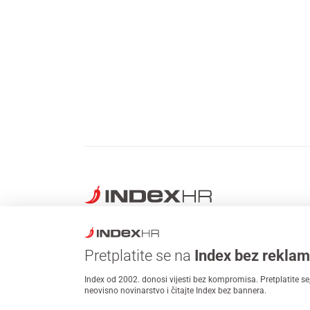
VIJESTI
SPORT
Pretplatite se na
Index bez rekla
Svijet
Nogomet
Index od 2002. donosi vijesti bez kompromisa. Pretplatite se,
Hrvatska
Dinamo
neovisno novinarstvo i čitajte Index bez bannera.
Regija
Hajduk