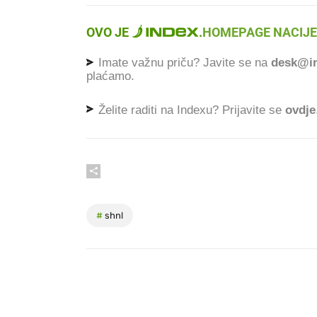
OVO JE
.
HOMEPAGE NACIJE
Imate važnu priču? Javite se na
desk@in
plaćamo.
Želite raditi na Indexu? Prijavite se
ovdje
#
shnl