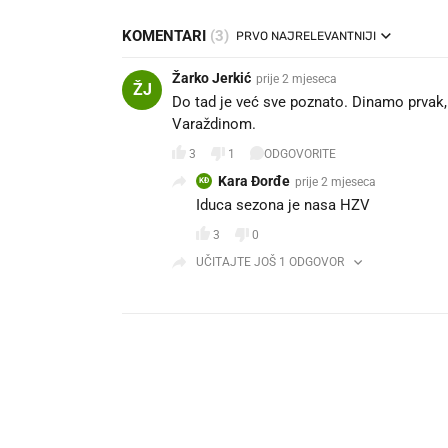
KOMENTARI
(3)
PRVO NAJRELEVANTNIJI
Žarko Jerkić
prije 2 mjeseca
ŽJ
Do tad je već sve poznato. Dinamo prvak, t
Varaždinom.
3
1
ODGOVORITE
Kara Đorđe
prije 2 mjeseca
KĐ
Iduca sezona je nasa HZV
3
0
UČITAJTE JOŠ 1 ODGOVOR