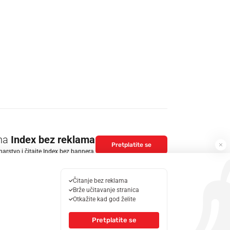
 na
Index bez reklama
Pretplatite se
arstvo i čitajte Index bez bannera.
Čitanje bez reklama
PRATITE NAS
Brže učitavanje stranica
Facebook
Otkažite kad god želite
ogram
Youtube
Pretplatite se
Instagram