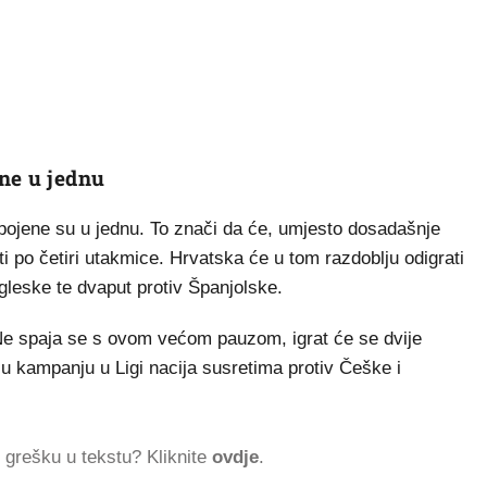
ne u jednu
spojene su u jednu. To znači da će, umjesto dosadašnje
ti po četiri utakmice. Hrvatska će u tom razdoblju odigrati
ngleske te dvaput protiv Španjolske.
e spaja se s ovom većom pauzom, igrat će se dvije
ju kampanju u Ligi nacija susretima protiv Češke i
ti grešku u tekstu? Kliknite
ovdje
.