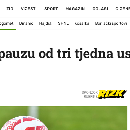
ZID
VIJESTI
SPORT
MAGAZIN
OGLASI
CIJEN
ogomet
Dinamo
Hajduk
SHNL
Košarka
Borilački sportovi
auzu od tri tjedna u
SPONZOR
RUBRIKE