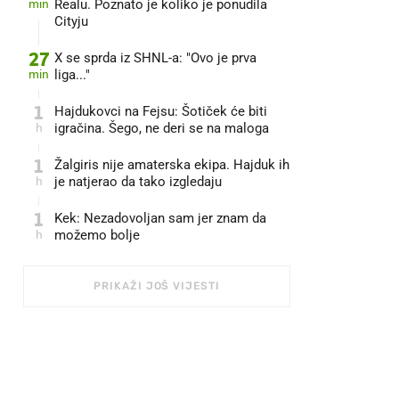
min
Realu. Poznato je koliko je ponudila
Cityju
27
X se sprda iz SHNL-a: "Ovo je prva
min
liga..."
1
Hajdukovci na Fejsu: Šotiček će biti
h
igračina. Šego, ne deri se na maloga
1
Žalgiris nije amaterska ekipa. Hajduk ih
h
je natjerao da tako izgledaju
1
Kek: Nezadovoljan sam jer znam da
h
možemo bolje
PRIKAŽI JOŠ VIJESTI