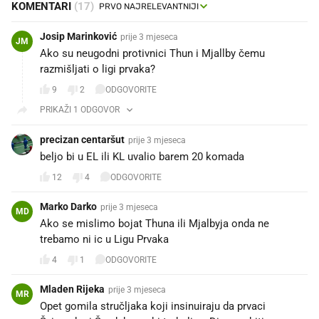
KOMENTARI
(17)
Josip Marinković
prije 3 mjeseca
JM
Ako su neugodni protivnici Thun i Mjallby čemu
razmišljati o ligi prvaka?
9
2
ODGOVORITE
PRIKAŽI 1 ODGOVOR
precizan centaršut
prije 3 mjeseca
beljo bi u EL ili KL uvalio barem 20 komada
12
4
ODGOVORITE
Marko Darko
prije 3 mjeseca
MD
Ako se mislimo bojat Thuna ili Mjalbyja onda ne
trebamo ni ic u Ligu Prvaka 🍻
4
1
ODGOVORITE
Mladen Rijeka
prije 3 mjeseca
MR
Opet gomila stručljaka koji insinuiraju da prvaci