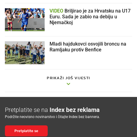
VIDEO
Briljirao je za Hrvatsku na U17
Euru. Sada je zabio na debiju u
Njemačkoj
Mladi hajdukovci osvojili broncu na
Ramljaku protiv Benfice
PRIKAŽI JOŠ VIJESTI
Pretplatite se na
Index bez reklama
Podržite neovisno novinarstvo i čitajte Index bez bannera.
Pretplatite se