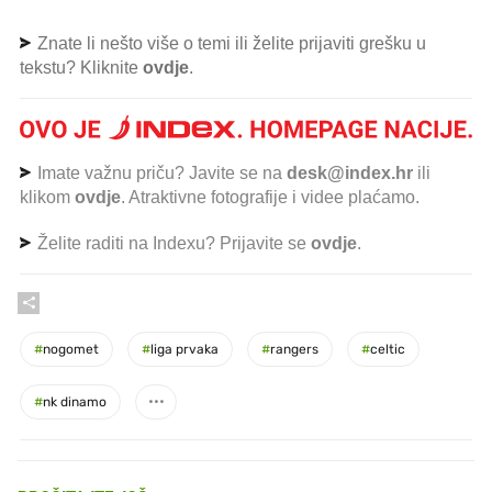
Znate li nešto više o temi ili želite prijaviti grešku u
tekstu? Kliknite
ovdje
.
Imate važnu priču? Javite se na
desk@index.hr
ili
klikom
ovdje
. Atraktivne fotografije i videe plaćamo.
Želite raditi na Indexu? Prijavite se
ovdje
.
#
nogomet
#
liga prvaka
#
rangers
#
celtic
#
nk dinamo