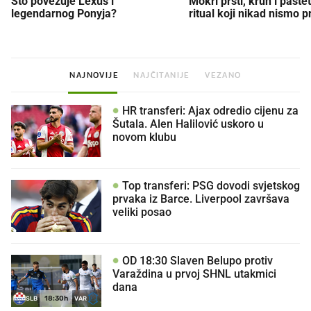
Što povezuje Lexus i
Mokri prsti, kruh i paštet
legendarnog Ponyja?
ritual koji nikad nismo p
NAJNOVIJE
NAJČITANIJE
VEZANO
HR transferi: Ajax odredio cijenu za
Šutala. Alen Halilović uskoro u
novom klubu
Top transferi: PSG dovodi svjetskog
prvaka iz Barce. Liverpool završava
veliki posao
OD 18:30 Slaven Belupo protiv
Varaždina u prvoj SHNL utakmici
dana
18:30h
SLB
VAR