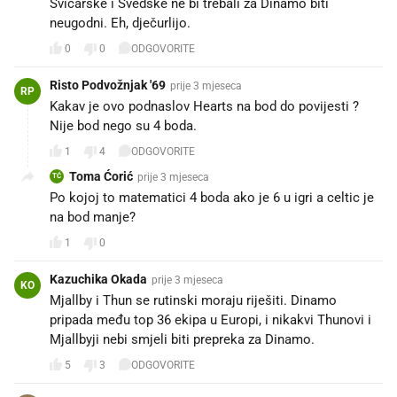
Švicarske i Švedske ne bi trebali za Dinamo biti
neugodni. Eh, dječurlijo.
0
0
ODGOVORITE
Risto Podvožnjak '69
prije 3 mjeseca
RP
Kakav je ovo podnaslov Hearts na bod do povijesti ?
Nije bod nego su 4 boda.
1
4
ODGOVORITE
Toma Ćorić
prije 3 mjeseca
TĆ
Po kojoj to matematici 4 boda ako je 6 u igri a celtic je
na bod manje?
1
0
Kazuchika Okada
prije 3 mjeseca
KO
Mjallby i Thun se rutinski moraju riješiti. Dinamo
pripada među top 36 ekipa u Europi, i nikakvi Thunovi i
Mjallbyji nebi smjeli biti prepreka za Dinamo.
5
3
ODGOVORITE