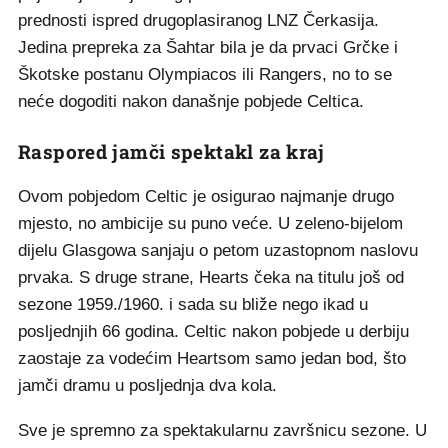
prednosti ispred drugoplasiranog LNZ Čerkasija.
Jedina prepreka za Šahtar bila je da prvaci Grčke i
Škotske postanu Olympiacos ili Rangers, no to se
neće dogoditi nakon današnje pobjede Celtica.
Raspored jamči spektakl za kraj
Ovom pobjedom Celtic je osigurao najmanje drugo
mjesto, no ambicije su puno veće. U zeleno-bijelom
dijelu Glasgowa sanjaju o petom uzastopnom naslovu
prvaka. S druge strane, Hearts čeka na titulu još od
sezone 1959./1960. i sada su bliže nego ikad u
posljednjih 66 godina. Celtic nakon pobjede u derbiju
zaostaje za vodećim Heartsom samo jedan bod, što
jamči dramu u posljednja dva kola.
Sve je spremno za spektakularnu završnicu sezone. U