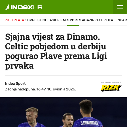
PRETPLATA
ZID
VIJESTI
OGLASI
CIJENE
SPORT
MAGAZIN
RECEPTI
KALENDA
Sjajna vijest za Dinamo.
Celtic pobjedom u derbiju
pogurao Plave prema Ligi
prvaka
Index Sport
SPONZOR RUBRIKE
Zadnja nadopuna: 16:49, 10. svibnja 2026.