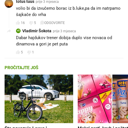
totus tuus
prije 3 mjeseca
volio bi da izvučemo borac iz b.luke,pa da im natrpamo
šajkače do vrha
16
5
ODGOVORITE
Vladimir Šokota
prije 3 mjeseca
VŠ
Dabar hajdukov trener dobija duplo vise novaca od
dinamova a gori je pet puta
5
1
PROČITAJTE JOŠ