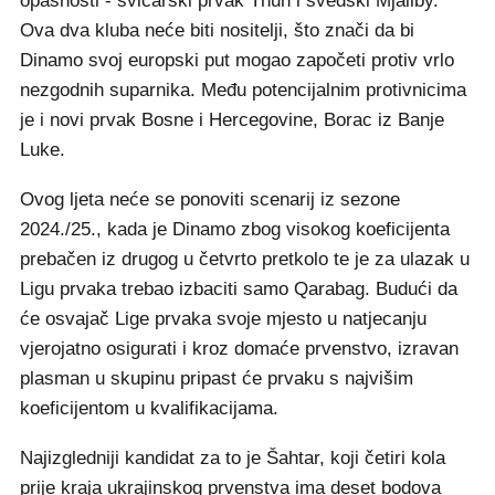
opasnosti - švicarski prvak Thun i švedski Mjällby.
Ova dva kluba neće biti nositelji, što znači da bi
Dinamo svoj europski put mogao započeti protiv vrlo
nezgodnih suparnika. Među potencijalnim protivnicima
je i novi prvak Bosne i Hercegovine, Borac iz Banje
Luke.
Ovog ljeta neće se ponoviti scenarij iz sezone
2024./25., kada je Dinamo zbog visokog koeficijenta
prebačen iz drugog u četvrto pretkolo te je za ulazak u
Ligu prvaka trebao izbaciti samo Qarabag. Budući da
će osvajač Lige prvaka svoje mjesto u natjecanju
vjerojatno osigurati i kroz domaće prvenstvo, izravan
plasman u skupinu pripast će prvaku s najvišim
koeficijentom u kvalifikacijama.
Najizgledniji kandidat za to je Šahtar, koji četiri kola
prije kraja ukrajinskog prvenstva ima deset bodova