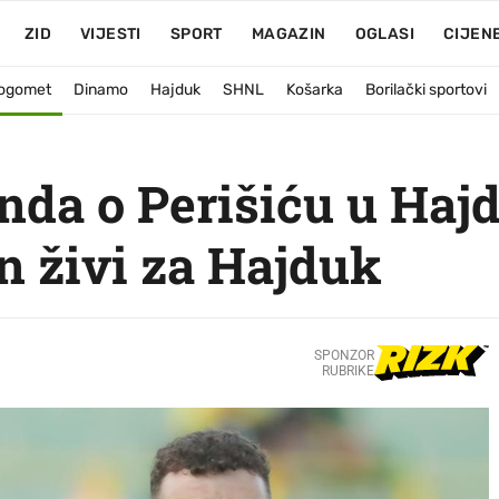
ZID
VIJESTI
SPORT
MAGAZIN
OGLASI
CIJEN
ogomet
Dinamo
Hajduk
SHNL
Košarka
Borilački sportovi
nda o Perišiću u Hajd
 živi za Hajduk
SPONZOR
RUBRIKE