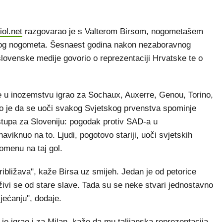
iol.net
razgovarao je s Valterom Birsom, nogometašem
enskog nogometa. Šesnaest godina nakon nezaboravnog
lovenske medije govorio o reprezentaciji Hrvatske te o
 je u inozemstvu igrao za Sochaux, Auxerre, Genou, Torino,
kao je da se uoči svakog Svjetskog prvenstva spominje
tupa za Sloveniju: pogodak protiv SAD-a u
iknuo na to. Ljudi, pogotovo stariji, uoči svjetskih
pomenu na taj gol.
ibližava", kaže Birsa uz smijeh. Jedan je od petorice
 živi se od stare slave. Tada su se neke stvari jednostavno
jećanju", dodaje.
je je igrao i za Milan, kaže da mu talijanska reprezentacija