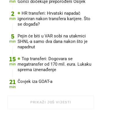
min
Gorici dočekuje preporođeni Osijek
2
HR transferi: Hrvatski napadač
min
ignoriran nakon transfera karijere. Što
se događa?
5
Pejin će biti u VAR sobi na utakmici
min
SHNL-a samo dva dana nakon što je
napadnut
15
Top transferi: Dogovara se
min
megatransfer od 170 mil. eura. Lukaku
sprema iznenađenje
21
Čovjek iza GOAT-a
min
PRIKAŽI JOŠ VIJESTI