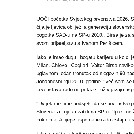
Foto: Profimedia, Luka Batelic/PIXSELL
UOČI početka Svjetskog prvenstva 2026.
S
čija je ljevica obilježila generaciju slov
pogotka SAD-u na SP-u 2010., Birsa je za s
svom prijateljstvu s Ivanom Perišićem.
Iako je imao dugu i bogatu karijeru u kojoj
Milan, Chievo i Cagliari, Valter Birsa navi
uglavnom jedan trenutak od njegovih 90 nas
Johannesburgu 2010. godine. "Već sam se nav
prvenstava rado mi prilaze i oživljavaju us
"Uvijek me time podsjete da se prvenstvo pr
Slovenaca koji su zabili na SP-u. "Ipak, ne
poklopile. A lijepe uspomene rado ostaju u s
Iako je veći dio karijere proveo u Italiji, gd