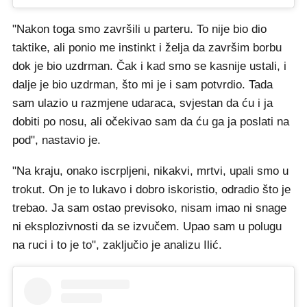
"Nakon toga smo završili u parteru. To nije bio dio
taktike, ali ponio me instinkt i želja da završim borbu
dok je bio uzdrman. Čak i kad smo se kasnije ustali, i
dalje je bio uzdrman, što mi je i sam potvrdio. Tada
sam ulazio u razmjene udaraca, svjestan da ću i ja
dobiti po nosu, ali očekivao sam da ću ga ja poslati na
pod", nastavio je.
"Na kraju, onako iscrpljeni, nikakvi, mrtvi, upali smo u
trokut. On je to lukavo i dobro iskoristio, odradio što je
trebao. Ja sam ostao previsoko, nisam imao ni snage
ni eksplozivnosti da se izvučem. Upao sam u polugu
na ruci i to je to", zaključio je analizu Ilić.