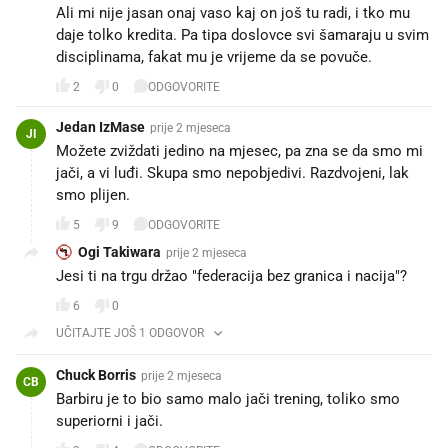
Ali mi nije jasan onaj vaso kaj on još tu radi, i tko mu
daje tolko kredita. Pa tipa doslovce svi šamaraju u svim
disciplinama, fakat mu je vrijeme da se povuče.
2
0
ODGOVORITE
Jedan IzMase
prije 2 mjeseca
JI
Možete zviždati jedino na mjesec, pa zna se da smo mi
jači, a vi luđi. Skupa smo nepobjedivi. Razdvojeni, lak
smo plijen.
5
9
ODGOVORITE
Ogi Takiwara
prije 2 mjeseca
Jesi ti na trgu držao "federacija bez granica i nacija"?
6
0
UČITAJTE JOŠ 1 ODGOVOR
Chuck Borris
prije 2 mjeseca
CB
Barbiru je to bio samo malo jači trening, toliko smo
superiorni i jači.