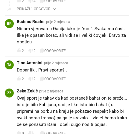
2
4
ODGOVORITE
PRIKAŽI 1 ODGOVOR
Budimo Realni
prije 2 mjeseca
BR
Nisam vjerovao u Đanija iako je "moj". Svaka mu čast.
Ilke je opasan borac, ali vidi se i veliki čovjek. Bravo za
obojicu
2
2
ODGOVORITE
Tino Antonini
prije 2 mjeseca
TA
Dobar lik . Pravi sportaš .
2
2
ODGOVORITE
Zeko Zekić
prije 2 mjeseca
ZZ
Ovaj sport je takav da kad postaneš bahat on te sreže...
isto je bilo Fabijanu, sad je Ilke isto bio bahat ( u
pripremi na borbu na kraju je pokazao respekt kako bi
svaki borac trebao) pa ga je srezalo... vidjet čemo kako
če se ponašati Đani i očeli dugo nositi pojas.
0
0
ODGOVORITE