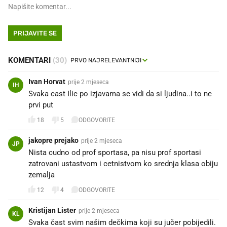
PRIJAVITE SE
KOMENTARI
(30)
Ivan Horvat
prije 2 mjeseca
IH
Svaka cast Ilic po izjavama se vidi da si ljudina..i to ne
prvi put
18
5
ODGOVORITE
jakopre prejako
prije 2 mjeseca
JP
Nista cudno od prof sportasa, pa nisu prof sportasi
zatrovani ustastvom i cetnistvom ko srednja klasa obiju
zemalja
12
4
ODGOVORITE
Kristijan Lister
prije 2 mjeseca
KL
Svaka čast svim našim dečkima koji su jučer pobijedili.