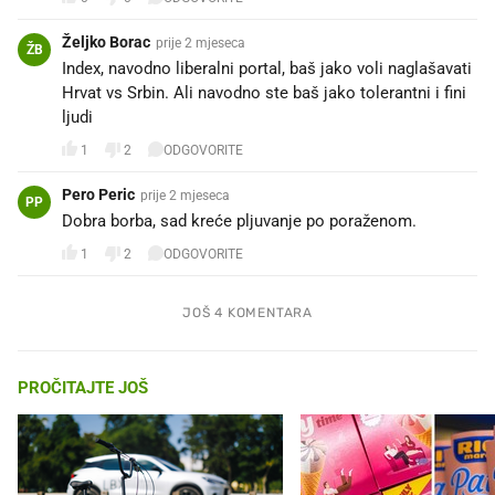
Željko Borac
prije 2 mjeseca
ŽB
Index, navodno liberalni portal, baš jako voli naglašavati
Hrvat vs Srbin. Ali navodno ste baš jako tolerantni i fini
ljudi
1
2
ODGOVORITE
Pero Peric
prije 2 mjeseca
PP
Dobra borba, sad kreće pljuvanje po poraženom.
1
2
ODGOVORITE
JOŠ 4 KOMENTARA
PROČITAJTE JOŠ