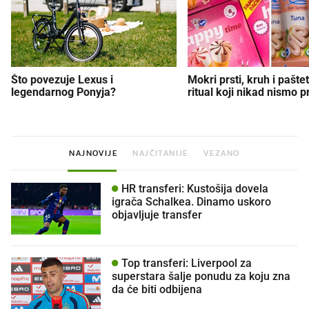
Što povezuje Lexus i
Mokri prsti, kruh i paštet
legendarnog Ponyja?
ritual koji nikad nismo p
NAJNOVIJE
NAJČITANIJE
VEZANO
HR transferi: Kustošija dovela
igrača Schalkea. Dinamo uskoro
objavljuje transfer
Top transferi: Liverpool za
superstara šalje ponudu za koju zna
da će biti odbijena