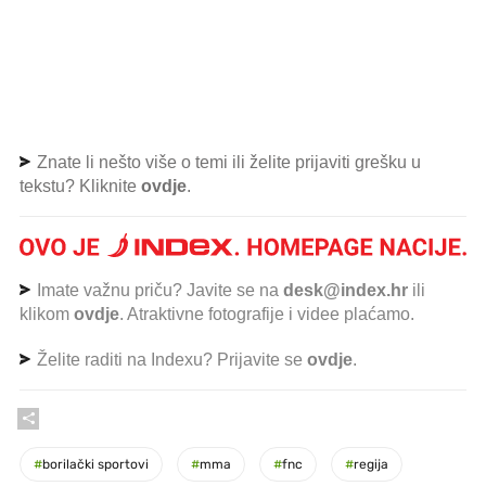
Znate li nešto više o temi ili želite prijaviti grešku u
tekstu? Kliknite
ovdje
.
Imate važnu priču? Javite se na
desk@index.hr
ili
klikom
ovdje
. Atraktivne fotografije i videe plaćamo.
Želite raditi na Indexu? Prijavite se
ovdje
.
#
borilački sportovi
#
mma
#
fnc
#
regija