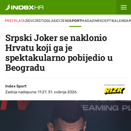
PRETPLATA
ZID
VIJESTI
OGLASI
CIJENE
SPORT
MAGAZIN
RECEPTI
KALENDA
Srpski Joker se naklonio
Hrvatu koji ga je
spektakularno pobijedio u
Beogradu
Index Sport
SPONZOR RUBRIKE
Zadnja nadopuna: 11:27, 31. svibnja 2026.