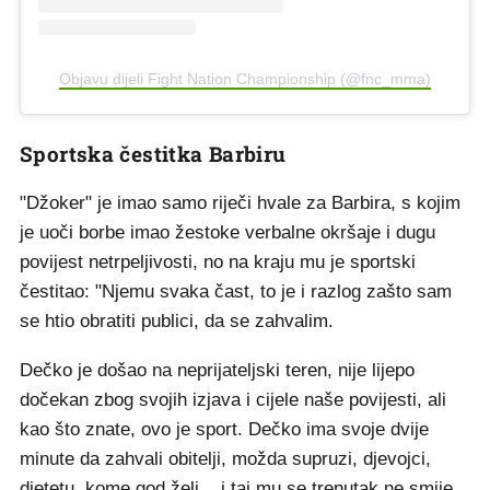
Objavu dijeli Fight Nation Championship (@fnc_mma)
Sportska čestitka Barbiru
"Džoker" je imao samo riječi hvale za Barbira, s kojim
je uoči borbe imao žestoke verbalne okršaje i dugu
povijest netrpeljivosti, no na kraju mu je sportski
čestitao: "Njemu svaka čast, to je i razlog zašto sam
se htio obratiti publici, da se zahvalim.
Dečko je došao na neprijateljski teren, nije lijepo
dočekan zbog svojih izjava i cijele naše povijesti, ali
kao što znate, ovo je sport. Dečko ima svoje dvije
minute da zahvali obitelji, možda supruzi, djevojci,
djetetu, kome god želi... i taj mu se trenutak ne smije