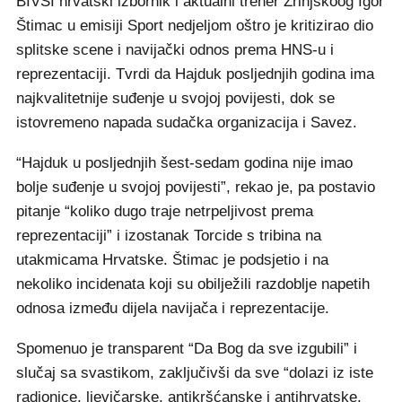
BIVŠI hrvatski izbornik i aktualni trener Zrinjskoog Igor
Štimac u emisiji Sport nedjeljom oštro je kritizirao dio
splitske scene i navijački odnos prema HNS-u i
reprezentaciji. Tvrdi da Hajduk posljednjih godina ima
najkvalitetnije suđenje u svojoj povijesti, dok se
istovremeno napada sudačka organizacija i Savez.
“Hajduk u posljednjih šest-sedam godina nije imao
bolje suđenje u svojoj povijesti”, rekao je, pa postavio
pitanje “koliko dugo traje netrpeljivost prema
reprezentaciji” i izostanak Torcide s tribina na
utakmicama Hrvatske. Štimac je podsjetio i na
nekoliko incidenata koji su obilježili razdoblje napetih
odnosa između dijela navijača i reprezentacije.
Spomenuo je transparent “Da Bog da sve izgubili” i
slučaj sa svastikom, zaključivši da sve “dolazi iz iste
radionice, ljevičarske, antikršćanske i antihrvatske,