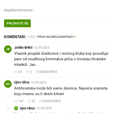
PRIJAVITE SE
KOMENTARI
(140)
Joško Brkić
12.09.2025.
JB
Vlasnik propale kladionice i noćnog kluba koji posuđuje
pare od osuđenog kriminalca priča o trovanju hrvatske
mladeži. Jao.
65
5
ODGOVORITE
Ujvc Uhcc
12.09.2025.
UU
Antihrvatska može biti samo desnica. Najveća sramota
koju imamo su ti desni krkani
147
32
ODGOVORITE
Ujvc Uhcc
12.09.2025.
UU