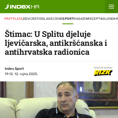
PRETPLATA
ZID
VIJESTI
OGLASI
CIJENE
SPORT
MAGAZIN
RECEPTI
KALENDA
Štimac: U Splitu djeluje
ljevičarska, antikršćanska i
antihrvatska radionica
Index Sport
SPONZOR RUBRIKE
19:12, 12. rujna 2025.