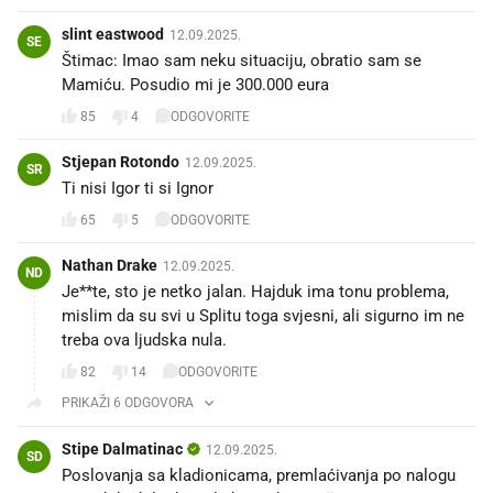
slint eastwood
12.09.2025.
SE
Štimac: Imao sam neku situaciju, obratio sam se
Mamiću. Posudio mi je 300.000 eura
85
4
ODGOVORITE
Stjepan Rotondo
12.09.2025.
SR
Ti nisi Igor ti si Ignor
65
5
ODGOVORITE
Nathan Drake
12.09.2025.
ND
Je**te, sto je netko jalan. Hajduk ima tonu problema,
mislim da su svi u Splitu toga svjesni, ali sigurno im ne
treba ova ljudska nula.
82
14
ODGOVORITE
PRIKAŽI 6 ODGOVORA
Stipe Dalmatinac
12.09.2025.
SD
Poslovanja sa kladionicama, premlaćivanja po nalogu