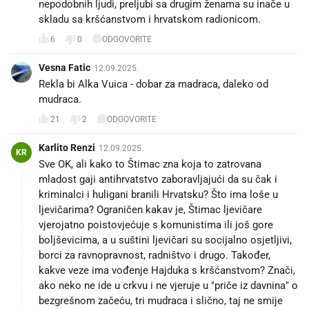
nepodobnih ljudi, preljubi sa drugim ženama su inače u
skladu sa kršćanstvom i hrvatskom radionicom.
6
0
ODGOVORITE
Vesna Fatic
12.09.2025.
Rekla bi Alka Vuica - dobar za madraca, daleko od
mudraca.
21
2
ODGOVORITE
Karlito Renzi
12.09.2025.
KR
Sve OK, ali kako to Štimac zna koja to zatrovana
mladost gaji antihrvatstvo zaboravljajući da su čak i
kriminalci i huligani branili Hrvatsku? Što ima loše u
ljevičarima? Ograničen kakav je, Štimac ljevičare
vjerojatno poistovjećuje s komunistima ili još gore
boljševicima, a u suštini ljevičari su socijalno osjetljivi,
borci za ravnopravnost, radništvo i drugo. Također,
kakve veze ima vođenje Hajduka s kršćanstvom? Znači,
ako neko ne ide u crkvu i ne vjeruje u "priče iz davnina" o
bezgrešnom začeću, tri mudraca i slično, taj ne smije