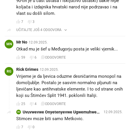
90-tih je u čast ustaša i isključivo ustaški) dakle hrpe
koljača i izdajnika hrvatski narod nije podrzavao i na
vlast su došli silom.
7
3
UČITAJTE JOŠ 4 ODGOVORA
Mr No
12.09.2025.
MN
Otkad mu je šef u Međugorju posta je veliki vjernik...
59
6
ODGOVORITE
Rick Grimes
12.09.2025.
RG
Vrijeme je da ljevica oduzme desničarima monopol na
domoljublje. Postalo je sasvim normalno pljunuti na
ljevičare kao antihrvatske elemente. I to od strane onih
koji su Štimčev Split 1941. poklonili Italiji.
25
4
ODGOVORITE
Uvuvwevwe Onyetenyevwe Ugwemuhwem
12.09.2025.
UU
Osas
Stimcev moze biti samo Metkovic.
7
0