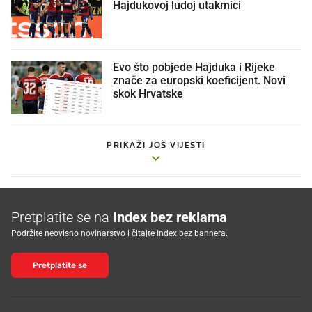
Hajdukovoj ludoj utakmici
Evo što pobjede Hajduka i Rijeke
znače za europski koeficijent. Novi
skok Hrvatske
PRIKAŽI JOŠ VIJESTI
Pretplatite se na
Index bez reklama
Podržite neovisno novinarstvo i čitajte Index bez bannera.
Pretplatite se