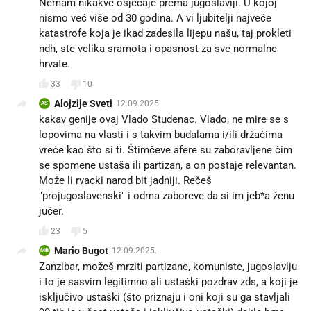
Nemam nikakve osjećaje prema jugoslaviji. U kojoj
nismo već više od 30 godina. A vi ljubitelji najveće
katastrofe koja je ikad zadesila lijepu našu, taj prokleti
ndh, ste velika sramota i opasnost za sve normalne
hrvate.
33
10
Alojzije Sveti
12.09.2025.
AS
kakav genije ovaj Vlado Studenac. Vlado, ne mire se s
lopovima na vlasti i s takvim budalama i/ili držačima
vreće kao što si ti. Štimčeve afere su zaboravljene čim
se spomene ustaša ili partizan, a on postaje relevantan.
Može li rvacki narod bit jadniji. Rečeš
"projugoslavenski" i odma zaboreve da si im jeb*a ženu
jučer.
23
5
Mario Bugot
12.09.2025.
MB
Zanzibar, možeš mrziti partizane, komuniste, jugoslaviju
i to je sasvim legitimno ali ustaški pozdrav zds, a koji je
isključivo ustaški (što priznaju i oni koji su ga stavljali