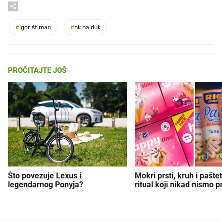
#
igor štimac
#
nk hajduk
PROČITAJTE JOŠ
Što povezuje Lexus i
Mokri prsti, kruh i paštet
legendarnog Ponyja?
ritual koji nikad nismo p