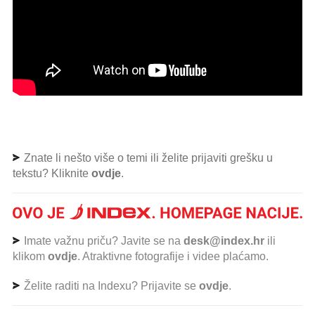
Znate li nešto više o temi ili želite prijaviti grešku u
tekstu? Kliknite
ovdje
.
Imate važnu priču? Javite se na
desk@index.hr
ili
klikom
ovdje
. Atraktivne fotografije i videe plaćamo.
Želite raditi na Indexu? Prijavite se
ovdje
.