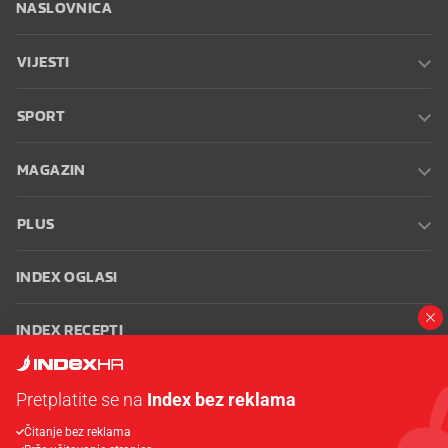
NASLOVNICA
VIJESTI
SPORT
MAGAZIN
PLUS
INDEX OGLASI
INDEX RECEPTI
INFO
Pretplatite se na
Index bez reklama
Čitanje bez reklama
Oglašavanje
Zaposli se na Indexu
Kontakt
Impressum
Uvjeti