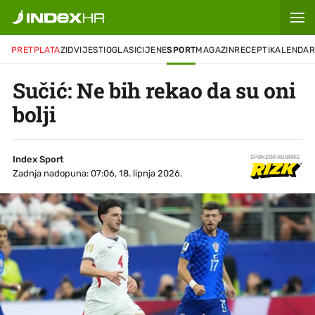
PRETPLATA
ZID
VIJESTI
OGLASI
CIJENE
SPORT
MAGAZIN
RECEPTI
KALENDA
Sučić: Ne bih rekao da su oni
bolji
Index Sport
SPONZOR RUBRIKE
Zadnja nadopuna: 07:06, 18. lipnja 2026.