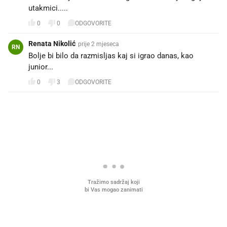
utakmici.....
0
0
ODGOVORITE
Renata Nikolić
prije 2 mjeseca
RN
Bolje bi bilo da razmisljas kaj si igrao danas, kao
junior...
0
3
ODGOVORITE
PROČITAJTE JOŠ
Što povezuje Lexus i
Mokri prsti, kruh i paštet
legendarnog Ponyja?
ritual koji nikad nismo p