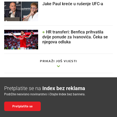
Jake Paul kreće u rušenje UFC-a
HR transferi: Benfica prihvatila
dvije ponude za Ivanovića. Čeka se
njegova odluka
PRIKAŽI JOŠ VIJESTI
Pretplatite se na
Index bez reklama
Podržite neovisno novinarstvo i čitajte Index bez bannera.
Pretplatite se