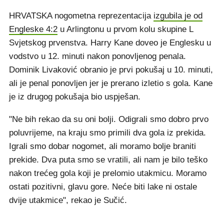
HRVATSKA nogometna reprezentacija
izgubila je od
Engleske 4:2
u Arlingtonu u prvom kolu skupine L
Svjetskog prvenstva. Harry Kane doveo je Englesku u
vodstvo u 12. minuti nakon ponovljenog penala.
Dominik Livaković obranio je prvi pokušaj u 10. minuti,
ali je penal ponovljen jer je prerano izletio s gola. Kane
je iz drugog pokušaja bio uspješan.
"Ne bih rekao da su oni bolji. Odigrali smo dobro prvo
poluvrijeme, na kraju smo primili dva gola iz prekida.
Igrali smo dobar nogomet, ali moramo bolje braniti
prekide. Dva puta smo se vratili, ali nam je bilo teško
nakon trećeg gola koji je prelomio utakmicu. Moramo
ostati pozitivni, glavu gore. Neće biti lake ni ostale
dvije utakmice", rekao je Sučić.