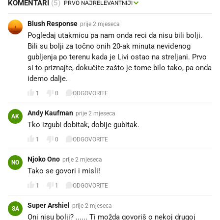
KOMENTARI
(5)
Blush Response
prije 2 mjeseca
Pogledaj utakmicu pa nam onda reci da nisu bili bolji.
Bili su bolji za točno onih 20-ak minuta neviđenog
gubljenja po terenu kada je Livi ostao na streljani. Prvo
si to priznajte, dokučite zašto je tome bilo tako, pa onda
idemo dalje.
1
0
ODGOVORITE
Andy Kaufman
prije 2 mjeseca
AK
Tko izgubi dobitak, dobije gubitak.
1
0
ODGOVORITE
Njoko Ono
prije 2 mjeseca
NO
Tako se govori i misli!
1
1
ODGOVORITE
Super Arshiel
prije 2 mjeseca
SA
Oni nisu bolji? ...... Ti možda govoriš o nekoj drugoj