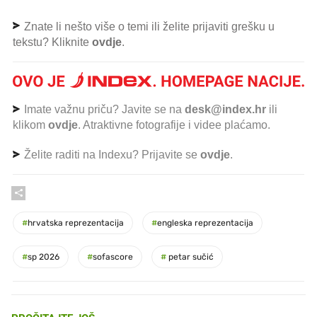
Znate li nešto više o temi ili želite prijaviti grešku u
tekstu? Kliknite
ovdje
.
Imate važnu priču? Javite se na
desk@index.hr
ili
klikom
ovdje
. Atraktivne fotografije i videe plaćamo.
Želite raditi na Indexu? Prijavite se
ovdje
.
#
hrvatska reprezentacija
#
engleska reprezentacija
#
sp 2026
#
sofascore
#
petar sučić