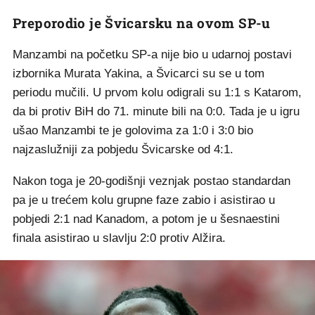
Preporodio je Švicarsku na ovom SP-u
Manzambi na početku SP-a nije bio u udarnoj postavi
izbornika Murata Yakina, a Švicarci su se u tom
periodu mučili. U prvom kolu odigrali su 1:1 s Katarom,
da bi protiv BiH do 71. minute bili na 0:0. Tada je u igru
ušao Manzambi te je golovima za 1:0 i 3:0 bio
najzaslužniji za pobjedu Švicarske od 4:1.
Nakon toga je 20-godišnji veznjak postao standardan
pa je u trećem kolu grupne faze zabio i asistirao u
pobjedi 2:1 nad Kanadom, a potom je u šesnaestini
finala asistirao u slavlju 2:0 protiv Alžira.