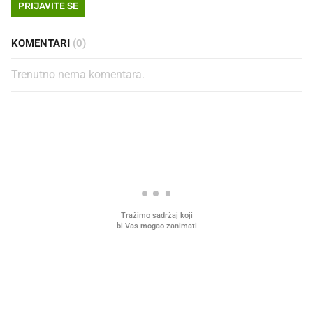
PRIJAVITE SE
KOMENTARI
(0)
Trenutno nema komentara.
PROČITAJTE JOŠ
Što povezuje Lexus i
Mokri prsti, kruh i paštet
legendarnog Ponyja?
ritual koji nikad nismo p