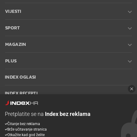
VIJESTI
SPORT
MAGAZIN
PLUS
INDEX OGLASI
INDEX RECEPTI
INFO
Pretplatite se na
Index bez reklama
Čitanje bez reklama
Oglašavanje
Zaposli se na Indexu
Kontakt
Impressum
Uvjeti
Brže učitavanje stranica
korištenja
Postavke kolačića
Otkažite kad god želite