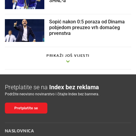
Sopić nakon 0:5 poraza od Dinama
pobjedom preuzeo vrh domaćeg
prvenstva
PRIKAŽI JOŠ VIJESTI
Pretplatite se na
Index bez reklama
Podržite neovisno novinarstvo i čitajte Index bez bannera.
Pretplatite se
NASLOVNICA