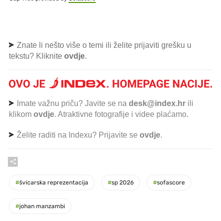
Znate li nešto više o temi ili želite prijaviti grešku u
tekstu? Kliknite
ovdje
.
Imate važnu priču? Javite se na
desk@index.hr
ili
klikom
ovdje
. Atraktivne fotografije i videe plaćamo.
Želite raditi na Indexu? Prijavite se
ovdje
.
#
švicarska reprezentacija
#
sp 2026
#
sofascore
#
johan manzambi