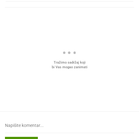
PROČITAJTE JOŠ
Što povezuje Lexus i
Mokri prsti, kruh i paštet
legendarnog Ponyja?
ritual koji nikad nismo p