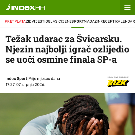
PRETPLATA
ZID
VIJESTI
OGLASI
CIJENE
SPORT
MAGAZIN
RECEPTI
KALENDA
Težak udarac za Švicarsku.
Njezin najbolji igrač ozlijedio
se uoči osmine finala SP-a
Index Sport
|
Prije mjesec dana
SPONZOR RUBRIKE
17:27, 07. srpnja 2026.