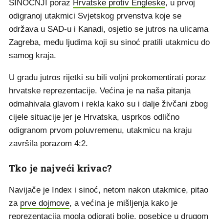
SINOĆNJI poraz
Hrvatske protiv Engleske
, u prvoj
odigranoj utakmici Svjetskog prvenstva koje se
održava u SAD-u i Kanadi, osjetio se jutros na ulicama
Zagreba, među ljudima koji su sinoć pratili utakmicu do
samog kraja.
U gradu jutros rijetki su bili voljni prokomentirati poraz
hrvatske reprezentacije. Većina je na naša pitanja
odmahivala glavom i rekla kako su i dalje živčani zbog
cijele situacije jer je Hrvatska, usprkos odlično
odigranom prvom poluvremenu, utakmicu na kraju
završila porazom 4:2.
Tko je najveći krivac?
Navijače je Index i sinoć, netom nakon utakmice, pitao
za
prve dojmove
, a većina je mišljenja kako je
reprezentacija mogla odigrati bolje, posebice u drugom