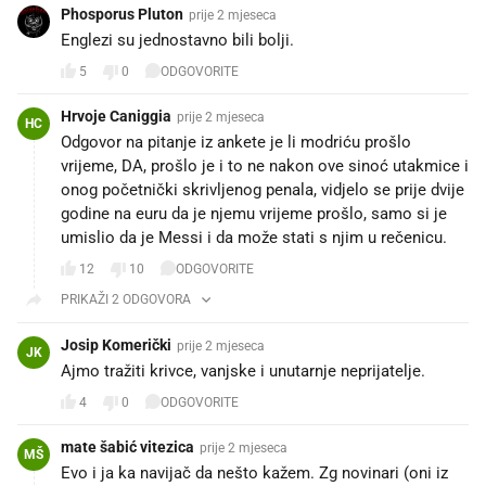
Phosporus Pluton
prije 2 mjeseca
Englezi su jednostavno bili bolji.
5
0
ODGOVORITE
Hrvoje Caniggia
prije 2 mjeseca
HC
Odgovor na pitanje iz ankete je li modriću prošlo
vrijeme, DA, prošlo je i to ne nakon ove sinoć utakmice i
onog početnički skrivljenog penala, vidjelo se prije dvije
godine na euru da je njemu vrijeme prošlo, samo si je
umislio da je Messi i da može stati s njim u rečenicu.
12
10
ODGOVORITE
PRIKAŽI 2 ODGOVORA
Josip Komerički
prije 2 mjeseca
JK
Ajmo tražiti krivce, vanjske i unutarnje neprijatelje.
4
0
ODGOVORITE
mate šabić vitezica
prije 2 mjeseca
MŠ
Evo i ja ka navijač da nešto kažem. Zg novinari (oni iz