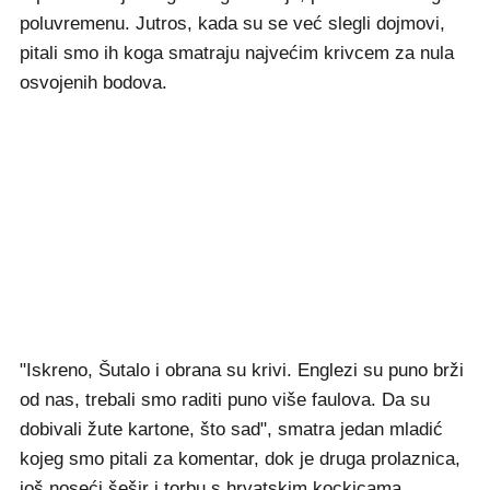
poluvremenu. Jutros, kada su se već slegli dojmovi,
pitali smo ih koga smatraju najvećim krivcem za nula
osvojenih bodova.
"Iskreno, Šutalo i obrana su krivi. Englezi su puno brži
od nas, trebali smo raditi puno više faulova. Da su
dobivali žute kartone, što sad", smatra jedan mladić
kojeg smo pitali za komentar, dok je druga prolaznica,
još noseći šešir i torbu s hrvatskim kockicama,