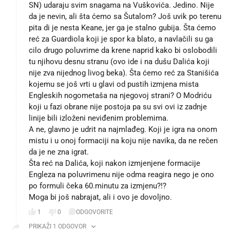
SN) udaraju svim snagama na Vuškovića. Jedino. Nije
da je nevin, ali šta ćemo sa Šutalom? Još uvik po terenu
pita di je nesta Keane, jer ga je stalno gubija. Šta ćemo
reć za Guardiola koji je spor ka blato, a navlačili su ga
cilo drugo poluvrime da krene naprid kako bi oslobodili
tu njihovu desnu stranu (ovo ide i na dušu Dalića koji
nije zva nijednog livog beka). Šta ćemo reć za Stanišića
kojemu se još vrti u glavi od pustih izmjena mista
Engleskih nogometaša na njegovoj strani? O Modriću
koji u fazi obrane nije postoja pa su svi ovi iz zadnje
linije bili izloženi neviđenim problemima.
A ne, glavno je udrit na najmlađeg. Koji je igra na onom
mistu i u onoj formaciji na koju nije navika, da ne rečen
da je ne zna igrat.
Šta reć na Dalića, koji nakon izmjenjene formacije
Engleza na poluvrimenu nije odma reagira nego je ono
po formuli čeka 60.minutu za izmjenu?!?
Moga bi još nabrajat, ali i ovo je dovoljno.
1
0
ODGOVORITE
PRIKAŽI 1 ODGOVOR