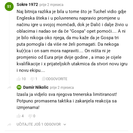
Sokre 1972
prije 2 mjeseca
S1
Naj bitnija razlika je bila u tome što je Tuchel vidio gdje
Engleska šteka i u poluvrenenu napravio promjene u
načinu igre u svojoj momčadi, dok je Dalić i dalje živio u
oblacima i nadao se da če "Gospa" opet pomoći.... A ni
je bilo nikoga oko njega, da mu kaže da je Gospa tri
puta pomogla i da više ne želi pomagati. Da nekoga
ku(r)ca i on sam mora napraviti.... On ništa ni je
promjenio od Eura prije dvije godine , a imao je cijele
kvalifikacije i x prijateljskih utakmica da stvori novu igru
i novu ekipu....
10
1
ODGOVORITE
Damir Nikolic
prije 2 mjeseca
DN
Izasla ja vidjelo sva njegova trenerska limitiranost!
Potpuno promasena taktika i zakanjela reakcija sa
izmjenama!
4
0
UČITAJTE JOŠ 1 ODGOVOR