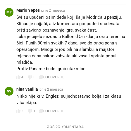
Mario Yepes
prije 2 mjeseca
MY
Svi su upućeni osim dede koji šalje Modrića u penziju.
Klinac je najjači, a iz komentara gospođe i studenata
pršti zavidno poznavanje igre, svaka čast.
Luka je cijelu sezonu u Ballon d'Or izdanju orao teren na
6ici. Punih 90min svakih 7 dana, sve do onog peha s
operacijom. Mnogi bi još pili na slamku, a majstor
mjesec dana nakon zahvata uklizava i sprinta poput
mladića.
Protiv Paname bude igrač utakmice.
4
1
ODGOVORITE
nina vanilla
prije 2 mjeseca
NV
Nitko nije kriv. Englezi su jednostavno bolja i za klasu
viša ekipa.
3
0
ODGOVORITE
JOŠ 23 KOMENTARA