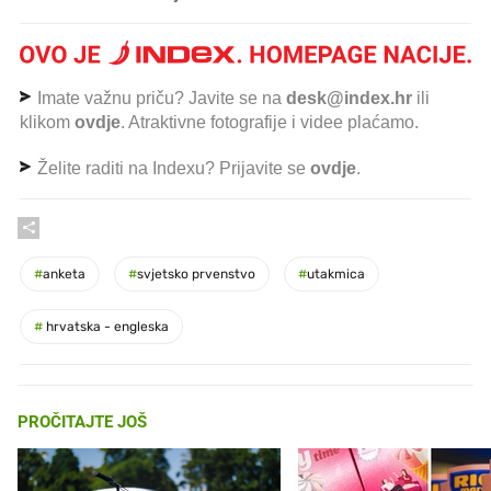
Imate važnu priču? Javite se na
desk@index.hr
ili
klikom
ovdje
. Atraktivne fotografije i videe plaćamo.
Želite raditi na Indexu? Prijavite se
ovdje
.
#
anketa
#
svjetsko prvenstvo
#
utakmica
#
hrvatska - engleska
PROČITAJTE JOŠ