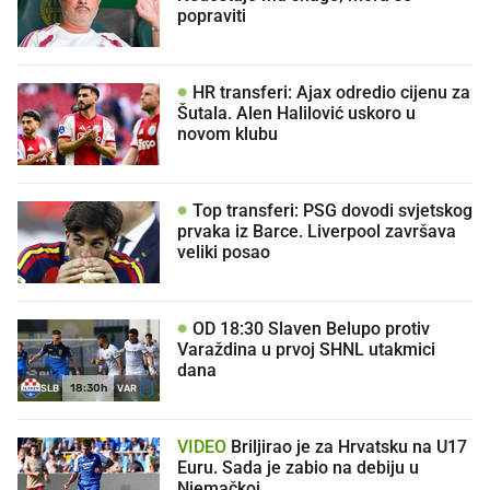
popraviti
HR transferi: Ajax odredio cijenu za
Šutala. Alen Halilović uskoro u
novom klubu
Top transferi: PSG dovodi svjetskog
prvaka iz Barce. Liverpool završava
veliki posao
OD 18:30 Slaven Belupo protiv
Varaždina u prvoj SHNL utakmici
dana
18:30h
SLB
VAR
VIDEO
Briljirao je za Hrvatsku na U17
Euru. Sada je zabio na debiju u
Njemačkoj