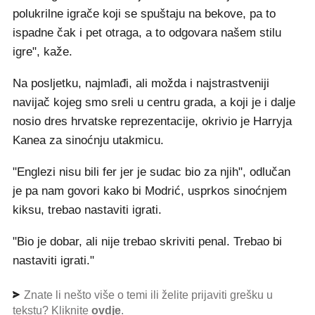
polukrilne igrače koji se spuštaju na bekove, pa to
ispadne čak i pet otraga, a to odgovara našem stilu
igre", kaže.
Na posljetku, najmlađi, ali možda i najstrastveniji
navijač kojeg smo sreli u centru grada, a koji je i dalje
nosio dres hrvatske reprezentacije, okrivio je Harryja
Kanea za sinoćnju utakmicu.
"Englezi nisu bili fer jer je sudac bio za njih", odlučan
je pa nam govori kako bi Modrić, usprkos sinoćnjem
kiksu, trebao nastaviti igrati.
"Bio je dobar, ali nije trebao skriviti penal. Trebao bi
nastaviti igrati."
Znate li nešto više o temi ili želite prijaviti grešku u
tekstu? Kliknite
ovdje
.