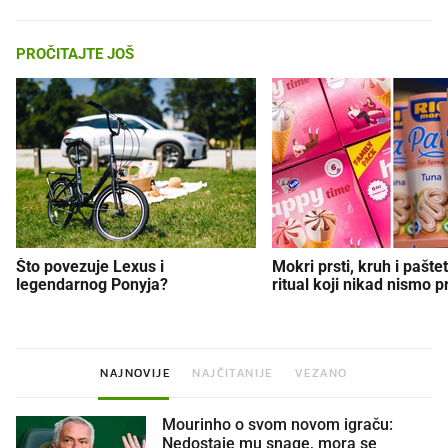
PROČITAJTE JOŠ
Što povezuje Lexus i
Mokri prsti, kruh i paštet
legendarnog Ponyja?
ritual koji nikad nismo p
NAJNOVIJE
NAJČITANIJE
VEZANO
Mourinho o svom novom igraču:
Nedostaje mu snage, mora se