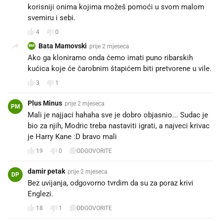
korisniji onima kojima možeš pomoći u svom malom
svemiru i sebi.
4
0
Bata Mamovski
prije 2 mjeseca
BM
Ako ga kloniramo onda ćemo imati puno ribarskih
kućica koje će čarobnim štapićem biti pretvorene u vile.
3
1
Plus Minus
prije 2 mjeseca
PM
Mali je najjaci hahaha sve je dobro objasnio... Sudac je
bio za njih, Modric treba nastaviti igrati, a najveci krivac
je Harry Kane :D bravo mali
19
0
ODGOVORITE
damir petak
prije 2 mjeseca
DP
Bez uvijanja, odgovorno tvrdim da su za poraz krivi
Englezi.
18
1
ODGOVORITE