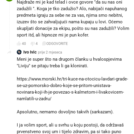
Najdraže mi je kad telad i ovce govore "da su nas oni
zadužili ". Koga je tko zadužio? Alo, nabijači napuhanog
predmeta igraju za sebe ne za vas, njima smo nebitni,
izuzev što se zahvaljujući nama kupaju u lovi. Oćemo
skupljati donacije za ekipu, pošto su nas zadužili? Volim
sport itd, ali hipnoze mi je pun kofer.
40
4
ODGOVORITE
Ivo Ivic
prije 2 mjeseca
Meni je super što na drugom članku u hvalospjevima
"Liviju" se pitaju treba li ga klonirati.
https://www.morski.hr/tri-kuce-na-otocicu-lavdari-grade-
se-uz-pomorsko-dobro-koje-se-pritom-unistava-
novinara-koji-ih-je-povezao-s-kalmetom-i-livakovicem-
namlatili-u-zadru/
Apsolutno, nemamo dovoljno takvih (sarkazam).
I ja volim sport, ali u svrhu u koju postoji, da održavaš
prvenstveno svoj um i tijelo zdravim, pa si tako puno