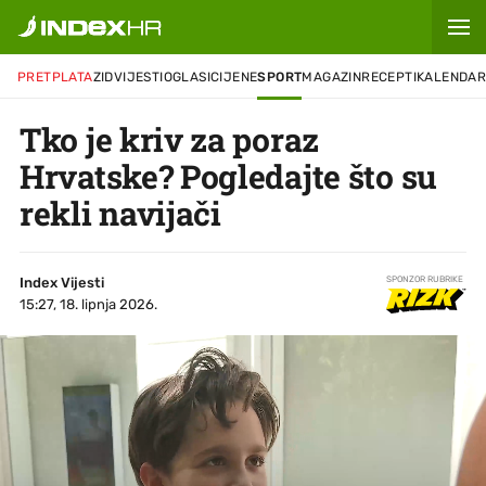
PRETPLATA
ZID
VIJESTI
OGLASI
CIJENE
SPORT
MAGAZIN
RECEPTI
KALENDA
Tko je kriv za poraz
Hrvatske? Pogledajte što su
rekli navijači
Index Vijesti
SPONZOR RUBRIKE
15:27, 18. lipnja 2026.