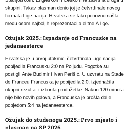
Španjolskom, Engleskom i Češkom te završila druga u
skupini. Takav plasman donio joj je četvrtfinale novog
formata Lige nacija. Hrvatska se tako ponovno našla
među osam najboljih reprezentacija elitne A lige.
Ožujak 2025.: Ispadanje od Francuske na
jedanaesterce
Hrvatska je u prvoj utakmici četvrtfinala Lige nacija
pobijedila Francusku 2:0 na Poljudu. Pogotke su
postigli Ante Budimir i Ivan Perišić. U uzvratu na Stade
de Franceu Francuska je pobijedila 2:0, izjednačila
ukupni rezultat i izborila produžetke. Nakon 120 minuta
nije bilo novih golova, a Francuska je prošla dalje
pobjedom 5:4 na jedanaesterce.
Ožujak do studenoga 2025.: Prvo mjesto i
plasman na SP 2026.