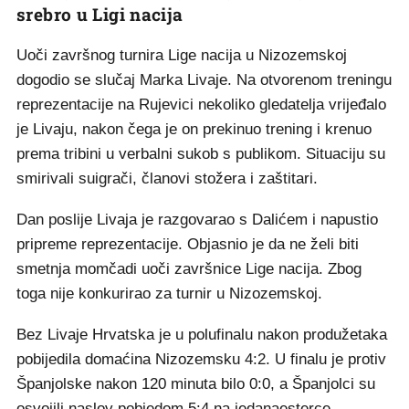
srebro u Ligi nacija
Uoči završnog turnira Lige nacija u Nizozemskoj
dogodio se slučaj Marka Livaje. Na otvorenom treningu
reprezentacije na Rujevici nekoliko gledatelja vrijeđalo
je Livaju, nakon čega je on prekinuo trening i krenuo
prema tribini u verbalni sukob s publikom. Situaciju su
smirivali suigrači, članovi stožera i zaštitari.
Dan poslije Livaja je razgovarao s Dalićem i napustio
pripreme reprezentacije. Objasnio je da ne želi biti
smetnja momčadi uoči završnice Lige nacija. Zbog
toga nije konkurirao za turnir u Nizozemskoj.
Bez Livaje Hrvatska je u polufinalu nakon produžetaka
pobijedila domaćina Nizozemsku 4:2. U finalu je protiv
Španjolske nakon 120 minuta bilo 0:0, a Španjolci su
osvojili naslov pobjedom 5:4 na jedanaesterce.