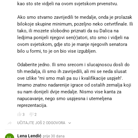
kao sto ste vidjeli na ovom svjetskom prvenstvu.
Ako smo stvarno zavrijedili te medalje, onda je prolazak
bilokoje skupine minimum, pozeljno neko cetvrtfinale. Ili
tako, ili mozete slobodno priznati da su Dalica na
ledjima ponijeli njegovi sen(r)atori, sto smo i vidjeli na
ovom svjetskom, gdje sto je manje njegovih senatora
bilo u formi, to je on bio vise izgubljen.
Odaberite jedno. Ili smo srecom i slucajnoscu dosli do
tih medalja, ili smo ih zavrijedili, ali mi se neda slusat
ove izlike "mi smo mali pa su i kvalifikacije uspjeh".
Imamo znatno nadarenije igrace od ostalih zemalja koji
su nam donijeli dvije medalje. Nismo vise kanta za
napucavanje, nego smo uspjesna i utemeljena
reprezentacija.
3
2
UČITAJTE JOŠ 2 ODGOVORA
Lena Lendić
prije 30 dana