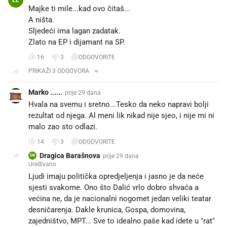
LL
Majke ti mile...kad ovo čitaš...
A ništa.
Sljedeći ima lagan zadatak.
Zlato na EP i dijamant na SP.
16
3
ODGOVORITE
PRIKAŽI 3 ODGOVORA
Marko ......
prije 29 dana
Hvala na svemu i sretno...Tesko da neko napravi bolji
rezultat od njega. Al meni lik nikad nije sjeo, i nije mi ni
malo zao sto odlazi.
14
3
ODGOVORITE
Dragica Barašnova
prije 29 dana
DB
Uređivano
Ljudi imaju politička opredjeljenja i jasno je da neće
sjesti svakome. Ono što Dalić vrlo dobro shvaća a
većina ne, da je nacionalni nogomet jedan veliki teatar
desničarenja. Dakle krunica, Gospa, domovina,
zajedništvo, MPT... Sve to idealno paše kad idete u "rat"