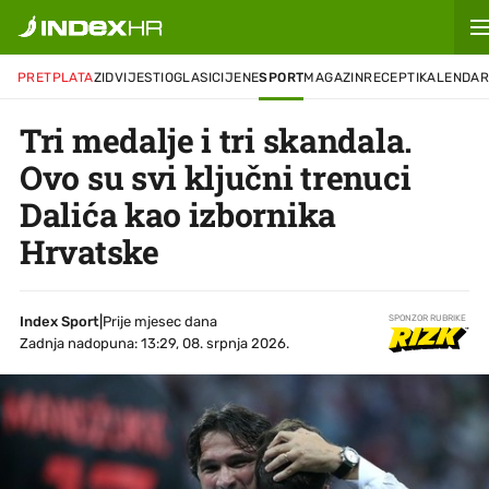
PRETPLATA
ZID
VIJESTI
OGLASI
CIJENE
SPORT
MAGAZIN
RECEPTI
KALENDA
Tri medalje i tri skandala.
Ovo su svi ključni trenuci
Dalića kao izbornika
Hrvatske
Index Sport
|
Prije mjesec dana
SPONZOR RUBRIKE
Zadnja nadopuna: 13:29, 08. srpnja 2026.