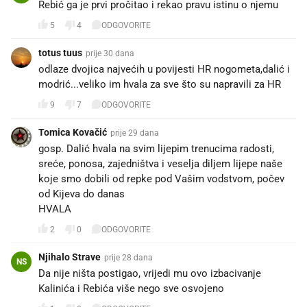
Rebić ga je prvi pročitao i rekao pravu istinu o njemu
5
4
ODGOVORITE
totus tuus
prije 30 dana
odlaze dvojica najvećih u povijesti HR nogometa,dalić i
modrić...veliko im hvala za sve što su napravili za HR
9
7
ODGOVORITE
Tomica Kovačić
prije 29 dana
gosp. Dalić hvala na svim lijepim trenucima radosti,
sreće, ponosa, zajedništva i veselja diljem lijepe naše
koje smo dobili od repke pod Vašim vodstvom, počev
od Kijeva do danas
HVALA
2
0
ODGOVORITE
Njihalo Strave
prije 28 dana
NS
Da nije ništa postigao, vrijedi mu ovo izbacivanje
Kalinića i Rebića više nego sve osvojeno