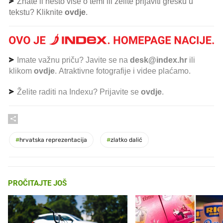
Znate li nešto više o temi ili želite prijaviti grešku u
tekstu? Kliknite
ovdje
.
Imate važnu priču? Javite se na
desk@index.hr
ili
klikom
ovdje
. Atraktivne fotografije i videe plaćamo.
Želite raditi na Indexu? Prijavite se
ovdje
.
#
hrvatska reprezentacija
#
zlatko dalić
PROČITAJTE JOŠ