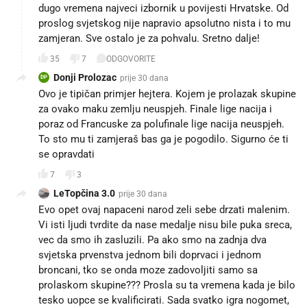
dugo vremena najveci izbornik u povijesti Hrvatske. Od
proslog svjetskog nije napravio apsolutno nista i to mu
zamjeran. Sve ostalo je za pohvalu. Sretno dalje!
35
7
ODGOVORITE
Donji Prolozac
prije 30 dana
DP
Ovo je tipičan primjer hejtera. Kojem je prolazak skupine
za ovako maku zemlju neuspjeh. Finale lige nacija i
poraz od Francuske za polufinale lige nacija neuspjeh.
To sto mu ti zamjeraš bas ga je pogodilo. Sigurno će ti
se opravdati
7
3
LeTopčina 3.0
prije 30 dana
Evo opet ovaj napaceni narod zeli sebe drzati malenim.
Vi isti ljudi tvrdite da nase medalje nisu bile puka sreca,
vec da smo ih zasluzili. Pa ako smo na zadnja dva
svjetska prvenstva jednom bili doprvaci i jednom
broncani, tko se onda moze zadovoljiti samo sa
prolaskom skupine??? Prosla su ta vremena kada je bilo
tesko uopce se kvalificirati. Sada svatko igra nogomet,