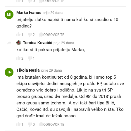
1
0
ODGOVORITE
Marko Ivanus
prije 29 dana
MI
prijatelju zlatko napiši ti nama koliko si zaradio u 10
godina?
1
2
ODGOVORITE
Tomica Kovačić
prije 29 dana
koliko si ti pokrao prijatelju Marko,
2
1
Tikola Nesla
prije 29 dana
TN
Ima brutalan kontinuitet od 8 godina, bili smo top 5
ekipa u svijetu. Jedini neuspjeh je prošlo EP, ostalo sve
odrađeno vrlo dobro i odlično. Lik je na sva tri SP
prošao grupu, uzeo dvi medalje. Od 98' do 2018' prošli
smo grupu samo jednom...A ovi taktičari tipa Bilić,
Čačić, Kovač itd. su osvojili i napravili veliko ništa. Tko
god dođe imat će težak posao.
1
0
ODGOVORITE