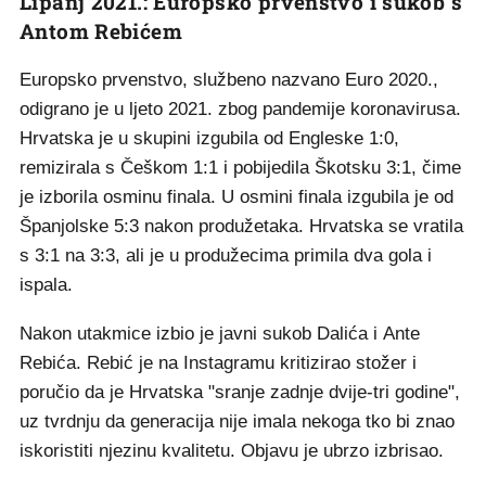
Lipanj 2021.: Europsko prvenstvo i sukob s
Antom Rebićem
Europsko prvenstvo, službeno nazvano Euro 2020.,
odigrano je u ljeto 2021. zbog pandemije koronavirusa.
Hrvatska je u skupini izgubila od Engleske 1:0,
remizirala s Češkom 1:1 i pobijedila Škotsku 3:1, čime
je izborila osminu finala. U osmini finala izgubila je od
Španjolske 5:3 nakon produžetaka. Hrvatska se vratila
s 3:1 na 3:3, ali je u produžecima primila dva gola i
ispala.
Nakon utakmice izbio je javni sukob Dalića i Ante
Rebića. Rebić je na Instagramu kritizirao stožer i
poručio da je Hrvatska "sranje zadnje dvije-tri godine",
uz tvrdnju da generacija nije imala nekoga tko bi znao
iskoristiti njezinu kvalitetu. Objavu je ubrzo izbrisao.