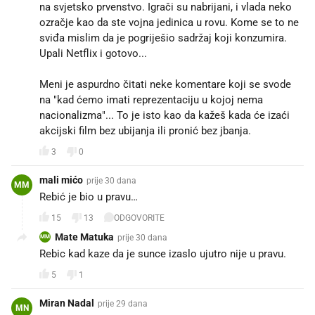
na svjetsko prvenstvo. Igrači su nabrijani, i vlada neko
ozračje kao da ste vojna jedinica u rovu. Kome se to ne
sviđa mislim da je pogriješio sadržaj koji konzumira.
Upali Netflix i gotovo...
Meni je aspurdno čitati neke komentare koji se svode
na "kad ćemo imati reprezentaciju u kojoj nema
nacionalizma"... To je isto kao da kažeš kada će izaći
akcijski film bez ubijanja ili pronić bez jbanja.
3
0
mali mićo
prije 30 dana
MM
Rebić je bio u pravu…
15
13
ODGOVORITE
Mate Matuka
prije 30 dana
MM
Rebic kad kaze da je sunce izaslo ujutro nije u pravu.
5
1
Miran Nadal
prije 29 dana
MN