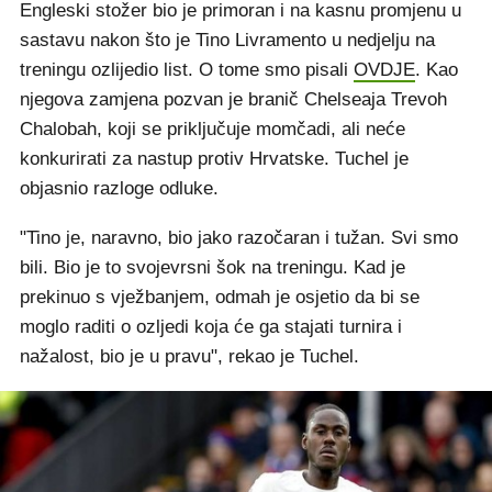
Engleski stožer bio je primoran i na kasnu promjenu u
sastavu nakon što je Tino Livramento u nedjelju na
treningu ozlijedio list. O tome smo pisali
OVDJE
. Kao
njegova zamjena pozvan je branič Chelseaja Trevoh
Chalobah, koji se priključuje momčadi, ali neće
konkurirati za nastup protiv Hrvatske. Tuchel je
objasnio razloge odluke.
"Tino je, naravno, bio jako razočaran i tužan. Svi smo
bili. Bio je to svojevrsni šok na treningu. Kad je
prekinuo s vježbanjem, odmah je osjetio da bi se
moglo raditi o ozljedi koja će ga stajati turnira i
nažalost, bio je u pravu", rekao je Tuchel.