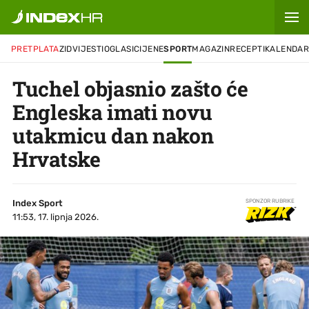
PRETPLATA
ZID
VIJESTI
OGLASI
CIJENE
SPORT
MAGAZIN
RECEPTI
KALENDA
Tuchel objasnio zašto će
Engleska imati novu
utakmicu dan nakon
Hrvatske
Index Sport
SPONZOR RUBRIKE
11:53, 17. lipnja 2026.