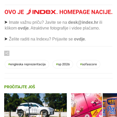
Imate važnu priču? Javite se na
desk@index.hr
ili
klikom
ovdje
. Atraktivne fotografije i videe plaćamo.
Želite raditi na Indexu? Prijavite se
ovdje
.
#
engleska reprezentacija
#
sp 2026
#
sofascore
PROČITAJTE JOŠ