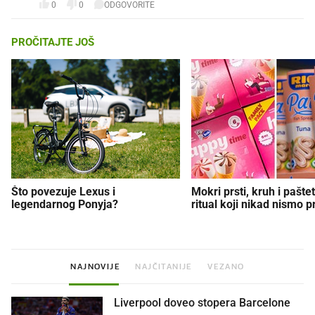
0
0
ODGOVORITE
PROČITAJTE JOŠ
Što povezuje Lexus i
Mokri prsti, kruh i paštet
legendarnog Ponyja?
ritual koji nikad nismo p
NAJNOVIJE
NAJČITANIJE
VEZANO
Liverpool doveo stopera Barcelone