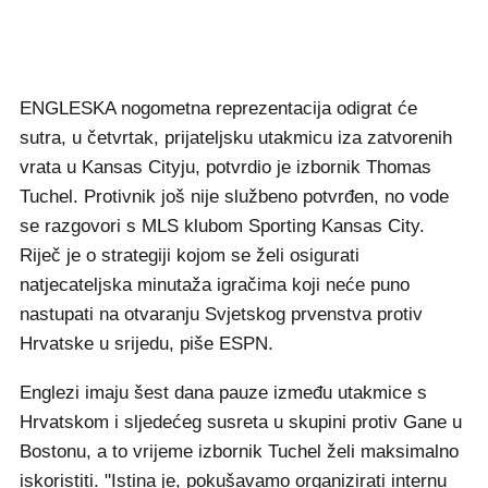
ENGLESKA nogometna reprezentacija odigrat će
sutra, u četvrtak, prijateljsku utakmicu iza zatvorenih
vrata u Kansas Cityju, potvrdio je izbornik Thomas
Tuchel. Protivnik još nije službeno potvrđen, no vode
se razgovori s MLS klubom Sporting Kansas City.
Riječ je o strategiji kojom se želi osigurati
natjecateljska minutaža igračima koji neće puno
nastupati na otvaranju Svjetskog prvenstva protiv
Hrvatske u srijedu, piše ESPN.
Englezi imaju šest dana pauze između utakmice s
Hrvatskom i sljedećeg susreta u skupini protiv Gane u
Bostonu, a to vrijeme izbornik Tuchel želi maksimalno
iskoristiti. "Istina je, pokušavamo organizirati internu