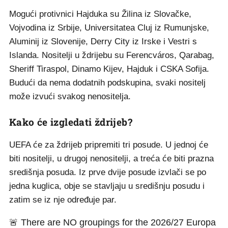
Mogući protivnici Hajduka su Žilina iz Slovačke,
Vojvodina iz Srbije, Universitatea Cluj iz Rumunjske,
Aluminij iz Slovenije, Derry City iz Irske i Vestri s
Islanda. Nositelji u ždrijebu su Ferencváros, Qarabag,
Sheriff Tiraspol, Dinamo Kijev, Hajduk i CSKA Sofija.
Budući da nema dodatnih podskupina, svaki nositelj
može izvući svakog nenositelja.
Kako će izgledati ždrijeb?
UEFA će za ždrijeb pripremiti tri posude. U jednoj će
biti nositelji, u drugoj nenositelji, a treća će biti prazna
središnja posuda. Iz prve dvije posude izvlači se po
jedna kuglica, obje se stavljaju u središnju posudu i
zatim se iz nje određuje par.
🚨 There are NO groupings for the 2026/27 Europa