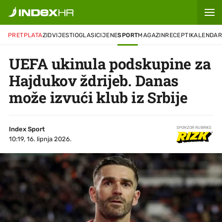
PRETPLATA
ZID
VIJESTI
OGLASI
CIJENE
SPORT
MAGAZIN
RECEPTI
KALENDA
UEFA ukinula podskupine za
Hajdukov ždrijeb. Danas
može izvući klub iz Srbije
Index Sport
SPONZOR RUBRIKE
10:19, 16. lipnja 2026.