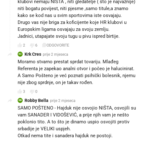
klubovi nemaju NIŠTA , niti gledatelje ( što je najvažnije)
niti bogatu povijest, niti pjesme ,samo titule,a znamo
kako se kod nas u svim sportovima iste osvajaju.
Drugo vas nije briga za koficijente koje HR klubovi u
Europskim ligama osvajaju za svoju zemlju.
Jadnici, utapajate svoju tugu u pivu ispred birtije.
2
6
ODGOVORITE
Krk Cres
prije 2 mjeseca
KC
Moramo stvarno prestat sprdat tovariju. Mlađeg
Referenta je zapekao analni otvor i počeo je halucinirat.
A Samo Pošteno je već poznati psihički bolesnik, njemu
nije zbog sprdnje, on je takav rođen.
3
0
Robby Bella
prije 2 mjeseca
RB
SAMO POŠTENO - Hajduk nije osvojio NIŠTA, osvojili su
vam SANADER I VIDOŠEVIĆ, a prije njih vam je nešto
poklonio tito. A to što je dinamo uspio osvojiti protiv
srbadije je VELIKI uspjeh.
Otkad nema tite i sanadera hajduk ne postoji.