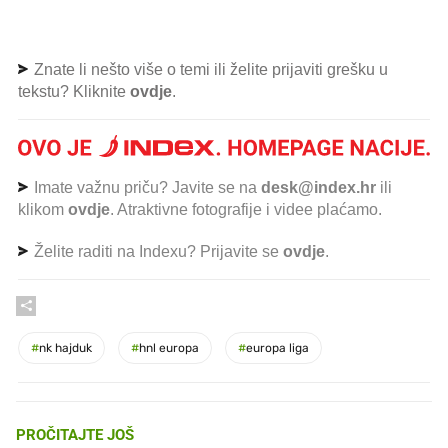
Znate li nešto više o temi ili želite prijaviti grešku u
tekstu? Kliknite
ovdje
.
Imate važnu priču? Javite se na
desk@index.hr
ili
klikom
ovdje
. Atraktivne fotografije i videe plaćamo.
Želite raditi na Indexu? Prijavite se
ovdje
.
#
nk hajduk
#
hnl europa
#
europa liga
PROČITAJTE JOŠ