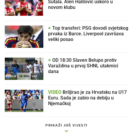
Šutala. Alen Halilović uskoro u
novom klubu
Top transferi: PSG dovodi svjetskog
prvaka iz Barce. Liverpool završava
veliki posao
OD 18:30 Slaven Belupo protiv
Varaždina u prvoj SHNL utakmici
dana
18:30h
SLB
VAR
VIDEO
Briljirao je za Hrvatsku na U17
Euru. Sada je zabio na debiju u
Njemačkoj
PRIKAŽI JOŠ VIJESTI