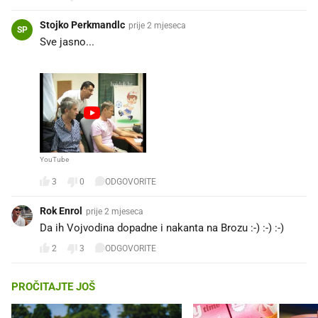
Stojko Perkmandlc
prije 2 mjeseca
SP
Sve jasno...
YouTube
3
0
ODGOVORITE
Rok Enrol
prije 2 mjeseca
Da ih Vojvodina dopadne i nakanta na Brozu :-) :-) :-)
2
3
ODGOVORITE
PROČITAJTE JOŠ