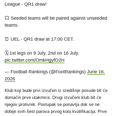
League - QR1 draw!
💥 Seeded teams will be paired against unseeded
teams.
⏰ UEL - QR1 draw at 17:00 CET.
🗓️ 1st legs on 9 July, 2nd on 16 July.
pic.twitter.com/OmkHgyfO2H
— Football Rankings (@FootRankings)
June 16,
2026
Klub koji bude prvi izvučen iz središnje posude bit će
domaćin prve utakmice. Drugi izvučeni klub bit će
njegov protivnik. Postupak se ponavlja dok se ne
dobije svih šest parova prvog kola kvalifikacija. Prve