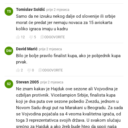
Tomislav Soldić
prije 2 mjeseca
TS
Samo da ne izvuku nekog dalje od slovenije ili srbije
morat će predat jer nemaju novaca za 15 aviokarta
koliko igraca imaju u kadru
12
5
ODGOVORITE
David Marić
prije 2 mjeseca
DM
Bilo je bolje pravilo finalist kupa, ako je pobjednik kupa
prvak.
2
0
ODGOVORITE
Stevan 2005
prije 2 mjeseca
S2
Ne znam kakav je Hajduk ove sezone ali Vojvodina je
ozbiljan protivnik. Vicešampion Srbije, finalista kupa
koji je dva puta ove sezone pobedio Zvezdu, jednom u
Novom Sadu drugi put na Marakani u Beogradu. Za sada
se Vojvodina pojačala sa 4 veoma kvalitetna igrača, od
toga 3 reprezentativca svojih država. U svakom slučaju
srećno za Hajduk a ako žreb bude hteo da spoji naša