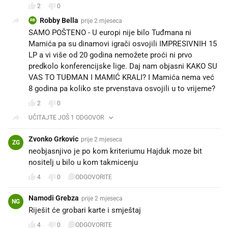
2
0
Robby Bella
prije 2 mjeseca
RB
SAMO POŠTENO - U europi nije bilo Tuđmana ni
Mamića pa su dinamovi igrači osvojili IMPRESIVNIH 15
LP a vi više od 20 godina nemožete proći ni prvo
predkolo konferencijske lige. Daj nam objasni KAKO SU
VAS TO TUĐMAN I MAMIĆ KRALI? I Mamića nema već
8 godina pa koliko ste prvenstava osvojili u to vrijeme?
2
0
UČITAJTE JOŠ 1 ODGOVOR
Zvonko Grkovic
prije 2 mjeseca
ZG
neobjasnjivo je po kom kriteriumu Hajduk moze bit
nositelj u bilo u kom takmicenju
4
0
ODGOVORITE
Namodi Grebza
prije 2 mjeseca
NG
Riješit će grobari karte i smještaj
4
0
ODGOVORITE