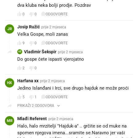
dva kluba neka bolji prodje. Pozdrav
0
0
ODGOVORITE
Josip Ružić
prije 2 mjeseca
JR
Velka Gospe, moli zanas
9
0
ODGOVORITE
Vladimir Šekspir
prije 2 mjeseca
VŠ
Do gospe ćete ispasti vjerojatno
2
0
Harfana xx
prije 2 mjeseca
HX
Jedino Islanđani i Irci, sve drugo hajduk ne može proći
5
1
ODGOVORITE
PRIKAŽI 2 ODGOVORA
Mlađi Referent
prije 2 mjeseca
MR
Halo, halo mrzitelji "Hajduk-a" .. grčite se od muke na
spomen njegova imena...sramite se.Naravno jer vaši